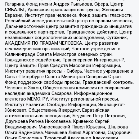
Гагарина, Фонд имени Андрея Рылькова, Сфера, Центр
СИБАЛЬТ, Уральская правозащитная группа, Женщины
Евразии, Институт прав человека, Фонд защиты гласности,
Российский исследовательский центр по правам человека,
Дальневосточный центр развития гражданских инициатив
и социального партнерства, Гражданское действие, Центр
независимых социологических исследований, Сутяжник,
АКАДЕМИЯ ПО ПРАВАМ ЧЕЛОВЕКА, Центр развития
некоммерческих организаций, Частное учреждение в
Калининграде Совета Министров северных стран,
Гражданское содействие, Трансперенси Интернешнл-Р,
Центр Защиты Прав Средств Массовой Информации,
Институт развития прессы - Сибирь, Частное учреждение в
Санкт-Петербурге Совета Министров Северных Стран,
Фонд поддержки свободы прессы, Гражданский контроль,
Человек и Закон, Общественная комиссия по сохранению
наследия академика Сахарова, Информационное
агентство МЕМО. РУ, Институт региональной прессы,
Институт Развития Свободы Информации, Экозащита!-
Женсовет, Общественный вердикт, Евразийская
антимонопольная ассоциация, Бедушев Петр Петрович,
Дзугкоева Регина Николаевна, Кривенко Сергей
Владимирович, Милославский Павел Юрьевич, Шнырова
Ольга Вадимовна, Чанышева Лилия Айратовна, Сидорович
Ольга Борисовна, Туровский Александр Алексеевич,