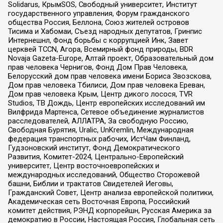
Solidarus, КрымSOS, Свободный университет, Институт
государственного управления, Форум гражданского
общества Россия, Беллона, Союз жителей островов
Тисима и Хабомаи, Съезд народных депутатов, Гринпис
Интернешнл, Фонд борьбы с коррупцией Инк, Завет
церквей TCCN, Агора, Всемирный фонд природы, BDR
Novaja Gazeta-Europe, Алтай проект, Образовательный дом
прав человека Чернигов, Фонд Дом Прав Человека,
Белорусский дом прав человека имени Бориса Звозскова,
Дом прав человека Тбилиси, Дом прав человека Ереван,
Дом прав человека Крым, Центр дикого лосося, TVR
Studios, ТВ Дождь, Центр европейских исследований им
Вилфрида Мартенса, Сетевое объединение журналистов
расследователей, АЛЛАТРА, За свободную Россию,
Свободная Бурятия, Uralic, UnKremlin, Международная
федерация транспортных рабочих, ИстЧам Финланд,
Гудзоновский институт, Фонд Демократического
Развития, Комитет-2024, Центрально-Европейский
университет, Центр восточноевропейских и
международных исследований, Общество Сторожевой
башни, Библии и трактатов Свидетелей Иеговы,
Гражданский Совет, Центр анализа европейской политики,
Академическая сеть Восточная Европа, Российский
комитет действия, РЭНД корпорейшн, Русская Америка за
демократию в России, Настоящая Россия, Глобальная сеть