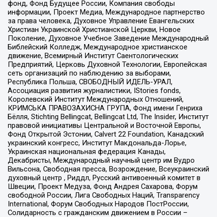
фонд, Фонд Будущее России, Компания свободы
информации, Проект Медиа, Международное партнерство
за права человека, Духовное Управление Евангельских
Христиан Украинской Христианской Церкви, Новое
Поколение, Духовное Учебное Заведение Международный
Библейский Колледж, Международное христианское
движение, Всемирный Институт Саентологических
Предприятий, Церковь Духовной Технологии, Европейская
сеть организаций по наблюдению за выборами,
Республика Польша, СВОБОДНЫЙ ИДЕЛЬ-УРАЛ,
Ассоциация развития журналистики, IStories fonds,
Королевский Институт Международных Отношений,
КРИМСЬКА ПРАВОЗАХИСНА ГРУПА, Фонд имени Генриха
Бёлля, Stichting Bellingcat, Bellingcat Ltd, The Insider, Институт
правовой инициативы Центральной и Восточной Европы,
Фонд Открытой Эстонии, Calvert 22 Foundation, Канадский
украинский конгресс, Институт Макдональда-Лорье,
Украинская национальная федерация Канады,
Декабристы, Международный научный центр им Вудро
Вильсона, Свободная пресса, Возрождение, Всеукраинский
духовный центр , Риддл, Русский антивоенный комитет в
Швеции, Проект Медуза, Фонд Андрея Сахарова, Форум
свободной России, Лига Свободных Наций, Transparеncy
International, Форум Свободных Народов ПостРоссии,
Солидарность с гражданским движением в России –