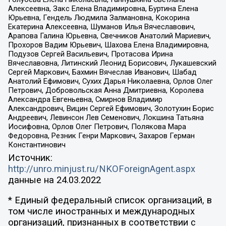
Алексеевна, Закс Елена Владимировна, Буртина Елена
Юрьевна, Гендель Людмила Залмановна, Кокорина
Екатерина Алексеевна, Шуманов Илья Вячеславович,
Арапова Галина Юрьевна, Свечников Анатолий Мариевич,
Прохоров Вадим Юрьевич, Шахова Елена Владимировна,
Подузов Сергей Васильевич, Протасова Ирина
Вячеславовна, Литинский Леонид Борисович, Лукашевский
Сергей Маркович, Бахмин Вячеслав Иванович, Шабад
Анатолий Ефимович, Сухих Дарья Николаевна, Орлов Олег
Петрович, Добровольская Анна Дмитриевна, Королева
Александра Евгеньевна, Смирнов Владимир
Александрович, Вицин Сергей Ефимович, Золотухин Борис
Андреевич, Левинсон Лев Семенович, Локшина Татьяна
Иосифовна, Орлов Олег Петрович, Полякова Мара
Федоровна, Резник Генри Маркович, Захаров Герман
Константинович
Источник:
http://unro.minjust.ru/NKOForeignAgent.aspx
данные на
24.03.2022
* Единый федеральный список организаций, в
том числе иностранных и международных
организаций, признанных в соответствии с