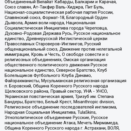
Объединенный Вилайат Кабарды, Балкарии и Карачая,
Союз славян, Ат-Такфир Валь-Хиджра, Пит Буль,
Национал-социалистическая рабочая партия России,
Славянский союз, Формат-18, Благородный Орден
Дьявола, Армия воли народа, Национальная
Социалистическая Инициатива города Череповца,
Духовно-Родовая Держава Русь, Русское национальное
единство, Древнерусской Инглистической церкви
Православных Староверов-Инглингов, Русский
общенациональный союз, Движение против нелегальной
иммиграции, Кровь и Честь, О свободе совести и о
религиозных объединениях, Омская организация
общественного политического движения Русское
национальное единство, Северное Братство, Клуб
Болельщиков Футбольного Клуба Динамо,
Файзрахманисты, Мусульманская религиозная организация
п. Боровский, Община Коренного Русского народа
Щелковского района, Правый сектор, УНА - УНСО,
Украинская повстанческая армия, Тризуб им. Степана
Бандеры, Братство, Белый Крест, Misanthropic division,
Религиозное объединение последователей инглиизма,
Народная Социальная Инициатива, TulaSkins,
Этнополитическое объединение Русские, Русское
национальное объединение Атака, Мечеть Мирмамеда,
Община Коренного Русского народа г. Астрахани, ВОЛЯ,