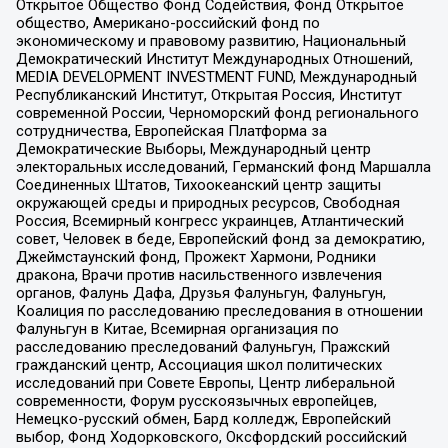
Открытое Общество Фонд Содействия, Фонд Открытое
общество, Американо-российский фонд по
экономическому и правовому развитию, Национальный
Демократический Институт Международных Отношений,
MEDIA DEVELOPMENT INVESTMENT FUND, Международный
Республиканский Институт, Открытая Россия, Институт
современной России, Черноморский фонд регионального
сотрудничества, Европейская Платформа за
Демократические Выборы, Международный центр
электоральных исследований, Германский фонд Маршалла
Соединенных Штатов, Тихоокеанский центр защиты
окружающей среды и природных ресурсов, Свободная
Россия, Всемирный конгресс украинцев, Атлантический
совет, Человек в беде, Европейский фонд за демократию,
Джеймстаунский фонд, Прожект Хармони, Родники
дракона, Врачи против насильственного извлечения
органов, Фалунь Дафа, Друзья Фалуньгун, Фалуньгун,
Коалиция по расследованию преследования в отношении
Фалуньгун в Китае, Всемирная организация по
расследованию преследований Фалуньгун, Пражский
гражданский центр, Ассоциация школ политических
исследований при Совете Европы, Центр либеральной
современности, Форум русскоязычных европейцев,
Немецко-русский обмен, Бард колледж, Европейский
выбор, Фонд Ходорковского, Оксфордский российский