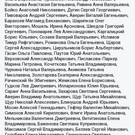
Васильева Анастасия Евгеньевна, Ривина Анна Валерьевна,
Бойко Анатолий Николаевич, Дугин Сергей Георгиевич,
Пивоваров Андрей Сергеевич, Аверин Виталий Евгеньевич,
Барахоев Магомед Бекханович, Шарипков Олег
Викторович, Мошель Ирина Ароновна, Шведов Григорий
Сергеевич, Пономарев Лев Александрович, Каргалицкий
Борис Юльевич, Созаев Валерий Валерьевич, Исламов
Тимур Рифгатович, Романова Ольга Евгеньевна, Щаров
Сергей Алексадрович, Цирульников Борис Альбертович,
Гасан Ольга Павловна, Паутов Юрий Анатольевич,
Верховский Александр Маркович, Пислакова-Паркер
Марина Петровна, Кочеткова Татьяна Владимировна,
Чуркина Наталья Валерьевна, Акимова Татьяна
Николаевна, Золотарева Екатерина Александровна,
Рачинский Ян Збигневич, Жемкова Елена Борисовна,
Гудков Лев Дмитриевич, Илларионова Юлия Юрьевна,
Саранг Анна Васильевна, Захарова Светлана Сергеевна,
Аверин Владимир Анатольевич, Щур Татьяна Михайловна,
Щур Николай Алексеевич, Блинушов Андрей Юрьевич,
Мосин Алексей Геннадьевич, Гефтер Валентин Михайлович,
Симонов Алексей Кириллович, Флиге Ирина Анатольевна,
Мельникова Валентина Дмитриевна, Вититинова Елена
Владимировна, Баженова Светлана Куприяновна,
Максимов Сергей Владимирович, Беляев Сергей Иванович,
Голубева Елена Николаевна, Ганнушкина Светлана