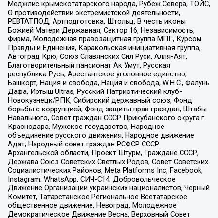
Меджлис крымскотатарского народа, Рубеж Севера, ТОЙС,
О противодействии экстремистской деятельности,
РЕВТАТПОД, Артподготовка, Штольц, В честь иконы
Божией Матери Державная, Сектор 16, Независимость,
Фирма, Молодежная правозащитная группа МПГ, Курсом
Правды и Единения, Каракольская инициативная группа,
Автоград Крю, Союз Славянских Сил Руси, Алля-Аят,
Благотворительный пансионат Ак Умут, Русская
республика Русь, Арестантское уголовное единство,
Башкорт, Нация и свобода, Нация и свобода, W.H.С., Фалунь
Дафа, Иртыш Ultras, Русский Патриотический клуб-
Новокузнецк/РПК, Сибирский державный союз, Фонд
борьбы с коррупцией, Фонд защиты прав граждан, Штабы
Навального, Совет граждан СССР Прикубанского округа г.
Краснодара, Мужское государство, Народное
объединение русского движения, Народное движение
Адат, Народный совет граждан РСФСР СССР
Архангельской области, Проект Штурм, Граждане СССР,
Держава Союз Советских Светлых Родов, Совет Советских
Социалистических Районов, Meta Platforms Inc, Facebook,
Instagram, WhatsApp, СИЧ-С14, Добровольческое
Движение Организации украинских националистов, Черный
Комитет, Татарстанское Региональное Всетатарское
общественное движение, Невоград, Молодежное
Демократическое Движение Весна, Верховный Совет