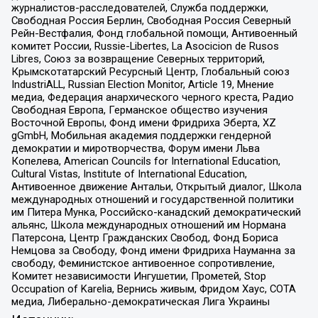
журналистов-расследователей, Служба поддержки,
Свободная Россия Берлин, Свободная Россия Северный
Рейн-Вестфалия, Фонд глобальной помощи, Антивоенный
комитет России, Russie-Libertes, La Asocicion de Rusos
Libres, Союз за возвращение Северных территорий,
Крымскотатарский Ресурсный Центр, Глобальный союз
IndustriALL, Russian Election Monitor, Article 19, Мнение
медиа, Федерация анархического черного креста, Радио
Свободная Европа, Германское общество изучения
Восточной Европы, Фонд имени Фридриха Эберта, XZ
gGmbH, Мобильная академия поддержки гендерной
демократии и миротворчества, Форум имени Льва
Копелева, American Councils for International Education,
Cultural Vistas, Institute of International Education,
Антивоенное движение Антальи, Открытый диалог, Школа
международных отношений и государственной политики
им Питера Мунка, Российско-канадский демократический
альянс, Школа международных отношений им Нормана
Патерсона, Центр Гражданских Свобод, Фонд Бориса
Немцова за Свободу, Фонд имени Фридриха Науманна за
свободу, Феминистское антивоенное сопротивление,
Комитет независимости Ингушетии, Прометей, Stop
Occupation of Karelia, Вернись живым, Фридом Хаус, СОТА
медиа, Либерально-демократическая Лига Украины