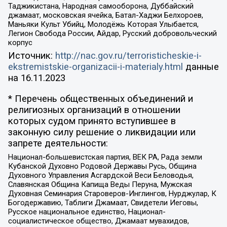
Таджикистана, Народная самооборона, Дуббайский
джамаат, московская ячейка, Батал-Хаджи Белхороев,
Маньяки Культ Убийц, Молодёжь Которая Улыбается,
Легион Свобода России, Айдар, Русский добровольческий
корпус
Источник:
http://nac.gov.ru/terroristicheskie-i-
ekstremistskie-organizacii-i-materialy.html
данные
на
16.11.2023
* Перечень общественных объединений и
религиозных организаций в отношении
которых судом принято вступившее в
законную силу решение о ликвидации или
запрете деятельности:
Национал-большевистская партия, ВЕК РА, Рада земли
Кубанской Духовно Родовой Державы Русь, Община
Духовного Управления Асгардской Веси Беловодья,
Славянская Община Капища Веды Перуна, Мужская
Духовная Семинария Староверов-Инглингов, Нурджулар, К
Богодержавию, Таблиги Джамаат, Свидетели Иеговы,
Русское национальное единство, Национал-
социалистическое общество, Джамаат мувахидов,