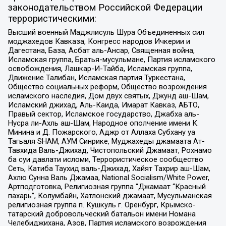
законодательством Российской Федерации
террористическими:
Высший военный Маджлисуль Шура Объединенных сил
моджахедов Кавказа, Конгресс народов Ичкерии и
Дагестана, База, Асбат аль-Ансар, Священная война,
Исламская группа, Братья-мусульмане, Партия исламского
освобождения, Лашкар-И-Тайба, Исламская группа,
Движение Талибан, Исламская партия Туркестана,
Общество социальных реформ, Общество возрождения
исламского наследия, Дом двух святых, Джунд аш-Шам,
Исламский джихад, Аль-Каида, Имарат Кавказ, АБТО,
Правый сектор, Исламское государство, Джабха аль-
Нусра ли-Ахль аш-Шам, Народное ополчение имени К.
Минина и Д. Пожарского, Аджр от Аллаха Субхану уа
Тагьаля SHAM, АУМ Синрике, Муджахеды джамаата Ат-
Тавхида Валь-Джихад, Чистопольский Джамаат, Рохнамо
ба суи давлати исломи, Террористическое сообщество
Сеть, Катиба Таухид валь-Джихад, Хайят Тахрир аш-Шам,
Ахлю Сунна Валь Джамаа, National Socialism/White Power,
Артподготовка, Религиозная группа “Джамаат “Красный
пахарь”, Колумбайн, Хатлонский джамаат, Мусульманская
религиозная группа п. Кушкуль г. Оренбург, Крымско-
татарский добровольческий батальон имени Номана
Челебиджихана, Азов, Партия исламского возрождения