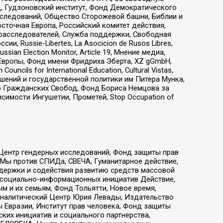
д, Гудзоновский институт, Фонд Демократического
сследований, Общество Сторожевой башни, Библии и
сточная Европа, Российский комитет действия,
-расследователей, Служба поддержки, Свободная
 Russie-Libertes, La Asocicion de Rusos Libres,
an Election Monitor, Article 19, Мнение медиа,
Европы, Фонд имени Фридриха Эберта, XZ gGmbH,
ls for International Education, Cultural Vistas,
ошений и государственной политики им Питера Мунка,
 Гражданских Свобод, Фонд Бориса Немцова за
имости Ингушетии, Прометей, Stop Occupation of
 Центр гендерных исследований, Фонд защиты прав
 Мы против СПИДа, СВЕЧА, Гуманитарное действие,
ддержки и содействия развитию средств массовой
р социально-информационных инициатив Действие,
 и их семьям, Фонд Тольятти, Новое время,
, Аналитический Центр Юрия Левады, Издательство
 Евразии, Институт прав человека, Фонд защиты
ких инициатив и социального партнерства,