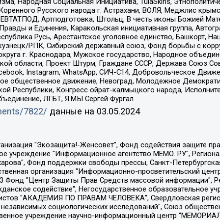
зма, Народная Социальная Инициатива, TulaSkins, Этнополитич
оренного Русского народа г. Астрахани, ВОЛЯ, Меджлис крымс
РЕВТАТПОД, Артподготовка, Штольц, В честь иконы Божией Мате
равды и Единения, Каракольская инициативная группа, Автогра
спублика Русь, Арестантское уголовное единство, Башкорт, Наци
окузнецк/РПК, Сибирский державный союз, Фонд борьбы с кор
округа г. Краснодара, Мужское государство, Народное объедин
ой области, Проект Штурм, Граждане СССР, Держава Союз Сов
Facebook, Instagram, WhatsApp, СИЧ-С14, Добровольческое Движ
ское общественное движение, Невоград, Молодежное Демократ
ой Республики, Конгресс ойрат-калмыцкого народа, Исполнит
бъединение, ЛГБТ, Я.МЫ Сергей Фургал
uments/7822/
данные на
03.05.2024
Общество с ограниченной ответственностью "Радио Свободная Европа/Радио Свобода", Чешское информационное агентство "MEDIUM-ORIENT", Красноярская региональная общественная организация "Мы против СПИДа", Камалягин Денис Николаевич, Маркелов Сергей Евгеньевич, Пономарев Лев Александрович, Савицкая Людмила Алексеевна, Автономная некоммерческая организация "Центр по работе с проблемой насилия "НАСИЛИЮ.НЕТ", Межрегиональный профессиональный союз работников здравоохранения "Альянс врачей", Юридическое лицо, зарегистрированное в Латвийской Республике, SIA "Medusa Project" (регистрационный номер 40103797863, дата регистрации 10.06.2014), Некоммерческая организация "Фонд по борьбе с коррупцией", Автономная некоммерческая организация "Институт права и публичной политики", Баданин Роман Сергеевич, Гликин Максим Александрович, Железнова Мария Михайловна, Лукьянова Юлия Сергеевна, Маетная Елизавета Витальевна, Маняхин Петр Борисович, Чуракова Ольга Владимировна, Ярош Юлия Петровна, Юридическое лицо "The Insider SIA", зарегистрированное в Риге, Латвийская Республика (дата регистрации 26.06.2015), являющееся администратором доменного имени интернет-издания "The Insider SIA", https://theins.ru, Постернак Алексей Евгеньевич, Рубин Михаил Аркадьевич, Анин Роман Александрович, Юридическое лицо Istories fonds, зарегистрированное в Латвийской Республике (регистрационный номер 50008295751, дата регистрации 24.02.2020), Великовский Дмитрий Александрович, Долинина Ирина Николаевна, Мароховская Алеся Алексеевна, Шлейнов Роман Юрьевич, Шмагун Олеся Валентиновна, Общество с ограниченной ответственностью "Альтаир 2021", Общество с ограниченной ответственностью "Вега 2021", Общество с ограниченной ответственностью "Главный редактор 2021", Общество с ограниченной ответственностью "Ромашки монолит", Важенков Артем Валерьевич, Ивановская областная общественная организация "Центр гендерных исследований", Гурман Юрий Альбертович, Медиапроект "ОВД-Инфо", Егоров Владимир Владимирович, Жилинский Владимир Александрович, Общество с ограниченной ответственностью "ЗП", Иванова София Юрьевна, Карезина Инна Павловна, Кильтау Екатерина Викторовна, Петров Алексей Викторович, Пискунов Сергей Евгеньевич, Смирнов Сергей Сергеевич, Тихонов Михаил Сергеевич, Общество с ограниченной ответственностью "ЖУРНАЛИСТ-ИНОСТРАННЫЙ АГЕНТ", Арапова Галина Юрьевна, Вольтская Татьяна Анатольевна, Американская компания "Mason G.E.S. Anonymous Foundation" (США), являющаяся владельцем интернет-издания https://mnews.world/, Компания "Stichting Bellingcat", зарегистрированная в Нидерландах (дата регистрации 11.07.2018), Захаров Андрей Вячеславович, Клепиковская Екатерина Дмитриевна, Общество с ограниченной ответственностью "МЕМО", Перл Роман Александрович, Симонов Евгений Алексеевич, Соловьева Елена Анатольевна, Сотников Даниил Владимирович, Сурначева Елизавета Дмитриевна, Автономная некоммерческая организация по защите прав человека и информированию населения "Якутия – Наше Мнение", Общество с ограниченной ответственностью "Москоу диджитал медиа", с 26.01.2023 Общество с ограниченной ответственностью "Чайка Белые сады", Ветошкина Валерия Валерьевна, Заговора Максим Александрович, Межрегиональное общественное движение "Российская ЛГБТ - сеть", Оленичев Максим Владимирович, Павлов Иван Юрьевич, Скворцова Елена Сергеевна, Общество с ограниченной ответственностью "Как бы инагент", Кочетков Игорь Викторович, Общество с ограниченной ответственностью "Честные выборы", Еланчик Олег Александрович, Общество с ограниченной ответственностью "Нобелевский призыв", Гималова Регина Эмилевна, Григорьев Андрей Валерьевич, Григорьева Алина Александровна, Ассоциация по содействию защите прав призывников, альтернативнослужащих и военнослужащих "Правозащитная группа "Гражданин.Армия.Право", Хисамова Регина Фаритовна, Автономная некоммерческая организация по реализа