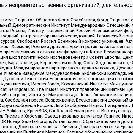
ых неправительственных организаций, деятельнос
ститут Открытое Общество Фонд Содействия, Фонд Открытое 
альный Демократический Институт Международных Отношений,
тая Россия, Институт современной России, Черноморский фонд
родный центр электоральных исследований, Германский фонд
рсов, Свободная Россия, Всемирный конгресс украинцев, Атла
ект Хармони, Родники дракона, Врачи против насильственного
ию преследования в отношении Фалуньгун в Китае, Всемирная о
ация школ политических исследований при Совете Европы, Цен
мен, Бард колледж, Европейский выбор, Фонд Ходорковского,
едиа, Международное партнерство за права человека, Духовно
ое Учебное Заведение Международный Библейский Колледж, М
ь Духовной Технологии, Европейская сеть организаций по наб
урналистики, IStories fonds, Королевский Институт Между
gcat, Bellingcat Ltd, The Insider, Институт правовой инициатив
инский конгресс, Институт Макдональда-Лорье, Украинская нац
, Свободная пресса, Возрождение, Всеукраинский духовный цен
орум свободной России, Лига Свободных Наций, Transparеncy I
– Solidarus, КрымSOS, Свободный университет, Институт госу
в Тисима и Хабомаи, Съезд народных депутатов, Гринпис Инте
DR Novaja Gazeta-Europe, Алтай проект, Образовательный дом 
зскова, Дом прав человека Тбилиси, Дом прав человека Ерева
едований им Вилфрида Мартенса, Сетевое объединение журнали