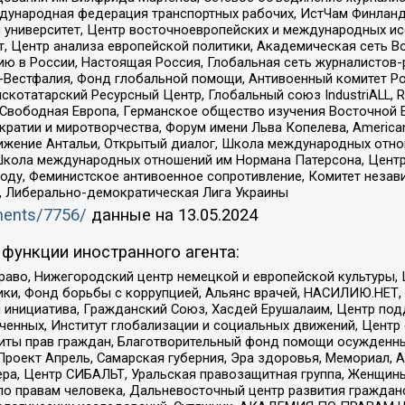
Международная федерация транспортных рабочих, ИстЧам Финлан
й университет, Центр восточноевропейских и международных и
, Центр анализа европейской политики, Академическая сеть Во
ю в России, Настоящая Россия, Глобальная сеть журналистов
естфалия, Фонд глобальной помощи, Антивоенный комитет России,
татарский Ресурсный Центр, Глобальный союз IndustriALL, Russi
 Свободная Европа, Германское общество изучения Восточной 
и и миротворчества, Форум имени Льва Копелева, American Counci
ое движение Антальи, Открытый диалог, Школа международных отн
Школа международных отношений им Нормана Патерсона, Центр
ду, Феминистское антивоенное сопротивление, Комитет независ
а, Либерально-демократическая Лига Украины
uments/7756/
данные на
13.05.2024
функции иностранного агента:
раво, Нижегородский центр немецкой и европейской культуры,
тики, Фонд борьбы с коррупцией, Альянс врачей, НАСИЛИЮ.НЕТ,
я инициатива, Гражданский Союз, Хасдей Ерушалаим, Центр по
юченных, Институт глобализации и социальных движений, Цент
ты прав граждан, Благотворительный фонд помощи осужденным
а, Проект Апрель, Самарская губерния, Эра здоровья, Мемориал
ера, Центр СИБАЛЬТ, Уральская правозащитная группа, Женщины
по правам человека, Дальневосточный центр развития гражданс