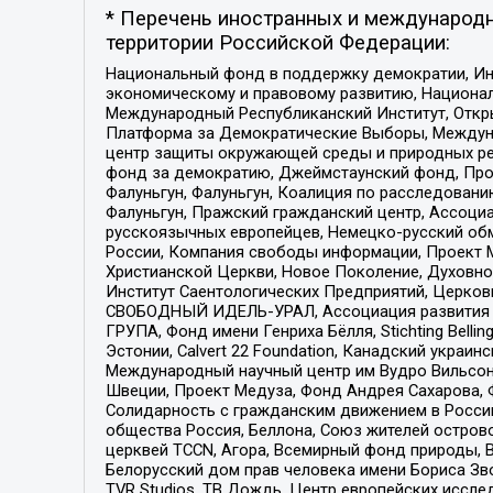
* Перечень иностранных и международн
территории Российской Федерации:
Национальный фонд в поддержку демократии, Ин
экономическому и правовому развитию, Национ
Международный Республиканский Институт, Откры
Платформа за Демократические Выборы, Междуна
центр защиты окружающей среды и природных ресу
фонд за демократию, Джеймстаунский фонд, Прож
Фалуньгун, Фалуньгун, Коалиция по расследован
Фалуньгун, Пражский гражданский центр, Ассоци
русскоязычных европейцев, Немецко-русский об
России, Компания свободы информации, Проект М
Христианской Церкви, Новое Поколение, Духовн
Институт Саентологических Предприятий, Церков
СВОБОДНЫЙ ИДЕЛЬ-УРАЛ, Ассоциация развития ж
ГРУПА, Фонд имени Генриха Бёлля, Stichting Bellin
Эстонии, Calvert 22 Foundation, Канадский укра
Международный научный центр им Вудро Вильсона
Швеции, Проект Медуза, Фонд Андрея Сахарова, Ф
Солидарность с гражданским движением в России 
общества Россия, Беллона, Союз жителей острово
церквей TCCN, Агора, Всемирный фонд природы, B
Белорусский дом прав человека имени Бориса Зво
TVR Studios, ТВ Дождь, Центр европейских иссл