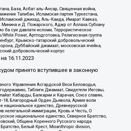
на, База, Асбат аль-Ансар, Священная война,
ижение Талибан, Исламская партия Туркестана,
Исламский джихад, Аль-Каида, Имарат Кавказ,
 Минина и Д. Пожарского, Аджр от Аллаха Субхану
о ба суи давлати исломи, Террористическое
/White Power, Артподготовка, Религиозная группа
Оренбург, Крымско-татарский добровольческий
орона, Дуббайский джамаат, московская ячейка,
усский добровольческий корпус
 на
16.11.2023
судом принято вступившее в законную
вного Управления Асгардской Веси Беловодья,
годержавию, Таблиги Джамаат, Свидетели Иеговы,
айат Кабарды, Балкарии и Карачая, Союз славян,
т-18, Благородный Орден Дьявола, Армия воли
ое национальное единство, Древнерусской
 нелегальной иммиграции, Кровь и Честь, О
усское национальное единство, Северное Братство,
ровский, Община Коренного Русского народа
атство, Белый Крест, Misanthropic division,