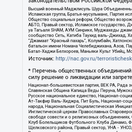
законодательством Российской Федера
Высший военный Маджлисуль Шура Объединенных с
Исламская группа, Братья-мусульмане, Партия ис
Общество социальных реформ, Общество возрожд
АБТО, Правый сектор, Исламское государство, Д
уа Тагьаля SHAM, АУМ Синрике, Муджахеды джама
сообщество Сеть, Катиба Таухид валь-Джихад, Хай
“Джамаат “Красный пахарь”, Колумбайн, Хатлонск
батальон имени Номана Челебиджихана, Азов, Па
Батал-Хаджи Белхороев, Маньяки Культ Убийц, М
Источник:
http://nac.gov.ru/terroristichesk
* Перечень общественных объединений 
силу решение о ликвидации или запрете
Национал-большевистская партия, ВЕК РА, Рада 
Славянская Община Капища Веды Перуна, Мужская
Русское национальное единство, Национал-социа
Ат-Такфир Валь-Хиджра, Пит Буль, Национал-соц
народа, Национальная Социалистическая Инициат
Инглистической церкви Православных Староверов
свободе совести и о религиозных объединениях,
Клуб Болельщиков Футбольного Клуба Динамо, Фа
Щелковского района, Правый сектор, УНА - УНСО, У