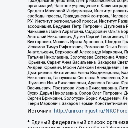
Гражданское действие, Центр независимых соци
организаций, Частное учреждение в Калининград
Средств Массовой Информации, Институт развити
свободы прессы, Гражданский контроль, Человек
РУ, Институт региональной прессы, Институт Ра
ассоциация, Бедушев Петр Петрович, Дзугкоева 
Чанышева Лилия Айратовна, Сидорович Ольга Бори
Анатолий Николаевич, Дугин Сергей Георгиевич, 
Викторович, Мошель Ирина Ароновна, Шведов Гри
Исламов Тимур Рифгатович, Романова Ольга Евге
Анатольевич, Верховский Александр Маркович, П
Татьяна Николаевна, Золотарева Екатерина Алек
Юрьевна, Саранг Анна Васильевна, Захарова Свет
Андрей Юрьевич, Мосин Алексей Геннадьевич, Ге
Дмитриевна, Вититинова Елена Владимировна, Ба
Николаевна, Ганнушкина Светлана Алексеевна, За
Шуманов Илья Вячеславович, Арапова Галина Юрь
Васильевич, Протасова Ирина Вячеславовна, Лит
Сухих Дарья Николаевна, Орлов Олег Петрович, 
Сергей Ефимович, Золотухин Борис Андреевич, Л
Генри Маркович, Захаров Герман Константинович
Источник:
http://unro.minjust.ru/NKOFore
* Единый федеральный список организа