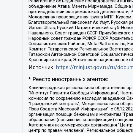
Религиозное объединение последователей инглии
объединение Атака, Мечеть Мирмамеда, Община К
противодействии экстремистской деятельности, 
Молодежная правозащитная группа МПГ, Курсом П
Благотворительный пансионат Ак Умут, Русская ре
Иртыш Ultras, Русский Патриотический клуб-Нов
Навального, Совет граждан СССР Прикубанского 
Народный совет граждан РСФСР СССР Архангельск
Социалистических Районов, Meta Platforms Inc, 
Комитет, Татарстанское Региональное Всетатар
Татарской Автономной Советской Социалистическ
Красноярского края, Этническое национальное о
Источник:
https://minjust.gov.ru/ru/doc
* Реестр иностранных агентов:
Калининградская региональная общественная организация "Экозащита!-Женсовет", Фонд содействия защите прав и свобод граждан "Общественный вердикт", Фонд "Институт Развития Свободы Информации", Частное учреждение "Информационное агентство МЕМО. РУ", Региональная общественная организация "Общественная комиссия по сохранению наследия академика Сахарова", Фонд поддержки свободы прессы, Санкт-Петербургская общественная правозащитная организация "Гражданский контроль", Межрегиональная общественная организация "Информационно-просветительский центр "Мемориал", Региональный Фонд "Центр Защиты Прав Средств Массовой Информации", с 05.12.2023 Фонд "Центр Защиты Прав Средств массовой информации", Региональная общественная благотворительная организация помощи беженцам и мигрантам "Гражданское содействие", Негосударственное образовательное учреждение дополнительного профессионального образования (повышение квалификации) специалистов "АКАДЕМИЯ ПО ПРАВАМ ЧЕЛОВЕКА", Свердловская региональная общественная организация "Сутяжник", Автономная некоммерческая организация "Центр независимых социологических исследований", Союз общественных объединений "Российский исследовательский центр по правам человека", Региональное общественное учреждение научно-информационный центр "МЕМОРИАЛ", Некоммерческая организация "Фонд защиты гласности", Автономная некоммерческая организация "Институт прав человека", Городская общественная организация "Екатеринбургское общество "МЕМОРИАЛ", Городская общественная организация "Рязанское историко-просветительское и правозащитное общество "Мемориал" (Рязанский Мемориал), Челябинский региональный орган общественной самодеятельности – женское общественное объединение "Женщины Евразии", Челябинский региональный орган общественной самодеятельности "Уральская правозащитная группа", Фонд содействия защите здоровья и социальной справедливости имени Андрея Рылькова, Автономная Некоммерческая Организация "Аналитический Центр Юрия Левады", Автономная некоммерческая организация социальной поддержки населения "Проект Апрель", Региональная общественная организация помощи женщинам и детям, находящимся в кризисной ситуации "Информационно-методический центр "Анна", Фонд содействия развитию массовых коммуникаций и правовому просвещению "Так-так-Так", Фонд содействия устойчивому развитию "Серебряная тайга", Свердловский региональный общественный фонд социальных проектов "Новое время", "Idel.Реалии", Кавказ.Реалии, Крым.Реалии, Телеканал Настоящее Время, Татаро-башкирская служба Радио Свобода (Azatliq Radiosi), Радио Свободная Европа/Радио Свобода (PCE/PC), "Сибирь.Реалии", "Фактограф", Благотворительный фонд помощи осужденным и их семьям, Автономная некоммерческая организация "Институт глобализации и социальных движений", Фонд "В защиту прав заключенных", Частное учреждение "Центр поддержки и содействия развитию средств массовой информации", Пензенский региональный общественный благотворительный фонд "Гражданский союз", "Север.Реалии", Некоммерческая организация Фонд "Правовая инициатива", 