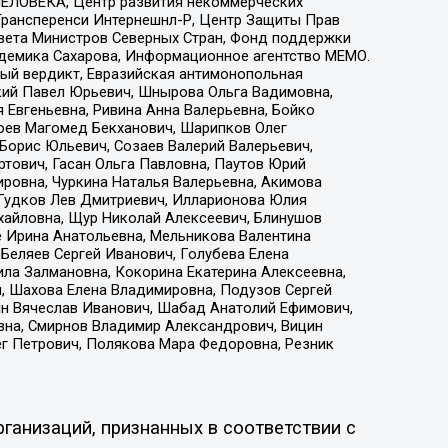
ЕЛОВЕКА, Центр развития некоммерческих
 Трансперенси Интернешнл-Р, Центр Защиты Прав
овета Министров Северных Стран, Фонд поддержки
адемика Сахарова, Информационное агентство МЕМО.
ый вердикт, Евразийская антимонопольная
кий Павел Юрьевич, Шнырова Ольга Вадимовна,
 Евгеньевна, Ривина Анна Валерьевна, Бойко
хоев Магомед Бекханович, Шарипков Олег
Борис Юльевич, Созаев Валерий Валерьевич,
тович, Гасан Ольга Павловна, Паутов Юрий
ровна, Чуркина Наталья Валерьевна, Акимова
 Гудков Лев Дмитриевич, Илларионова Юлия
ихайловна, Щур Николай Алексеевич, Блинушов
е Ирина Анатольевна, Мельникова Валентина
Беляев Сергей Иванович, Голубева Елена
ила Залмановна, Кокорина Екатерина Алексеевна,
, Шахова Елена Владимировна, Подузов Сергей
ин Вячеслав Иванович, Шабад Анатолий Ефимович,
вна, Смирнов Владимир Александрович, Вицин
ег Петрович, Полякова Мара Федоровна, Резник
ганизаций, признанных в соответствии с