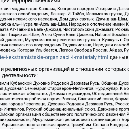
ции террористическими:
ил моджахедов Кавказа, Конгресс народов Ичкерии и Дагеста
ламского освобождения, Лашкар-И-Тайба, Исламская группа, Дв
ения исламского наследия, Дом двух святых, Джунд аш-Шам, 
жабха аль-Нусра ли-Ахль аш-Шам, Народное ополчение имени К.
ата Ат-Тавхида Валь-Джихад, Чистопольский Джамаат, Рохнам
ят Тахрир аш-Шам, Ахлю Сунна Валь Джамаа, National Socialism
ий джамаат, Мусульманская религиозная группа п. Кушкуль г. 
ртия исламского возрождения Таджикистана, Народная самооб
олодёжь Которая Улыбается, Легион Свобода России, Айдар, Р
ie-i-ekstremistskie-organizacii-i-materialy.html
данные
и религиозных организаций в отношении которых 
 деятельности:
земли Кубанской Духовно Родовой Державы Русь, Община Духо
 Духовная Семинария Староверов-Инглингов, Нурджулар, К Бо
листическое общество, Джамаат мувахидов, Объединенный Вил
иалистическая рабочая партия России, Славянский союз, Форма
ива города Череповца, Духовно-Родовая Держава Русь, Русск
-Инглингов, Русский общенациональный союз, Движение против
 Омская организация общественного политического движения Р
йзрахманисты, Мусульманская религиозная организация п. Бо
краинская повстанческая армия, Тризуб им. Степана Бандеры, Бр