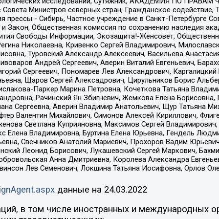
ологических исследований, Сутяжник, АКАДЕМИЯ ПО ПРАВАМ Ч
е Совета Министров северных стран, Гражданское содействие,
я прессы - Сибирь, Частное учреждение в Санкт-Петербурге С
 и Закон, Общественная комиссия по сохранению наследия ак
звития Свободы Информации, Экозащита!-Женсовет, Общественн
Регина Николаевна, Кривенко Сергей Владимирович, Милославс
совна, Туровский Александр Алексеевич, Васильева Анастасия
Пивоваров Андрей Сергеевич, Аверин Виталий Евгеньевич, Бара
горий Сергеевич, Пономарев Лев Александрович, Каргалицкий 
ньевна, Щаров Сергей Алексадрович, Цирульников Борис Альбер
ислакова-Паркер Марина Петровна, Кочеткова Татьяна Владими
сандровна, Рачинский Ян Збигневич, Жемкова Елена Борисовна,
лана Сергеевна, Аверин Владимир Анатольевич, Щур Татьяна М
фтер Валентин Михайлович, Симонов Алексей Кириллович, Флиг
женова Светлана Куприяновна, Максимов Сергей Владимирович, 
кс Елена Владимировна, Буртина Елена Юрьевна, Гендель Людм
евна, Свечников Анатолий Мариевич, Прохоров Вадим Юрьевич
инский Леонид Борисович, Лукашевский Сергей Маркович, Бахм
Добровольская Анна Дмитриевна, Королева Александра Евгенье
евинсон Лев Семенович, Локшина Татьяна Иосифовна, Орлов Ол
ignAgent.aspx
данные на
24.03.2022
ций, в том числе иностранных и международных ор