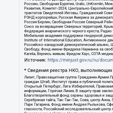
Россию, Свободная Бурятия, Uralic, UnKremlin, 
Развития, Комитет-2024, Центрально-Европейски
трактатов Свидетелей Иеговы, Гражданский Совет
РЭНД корпорейшн, Русская Америка за демократи
Россия Берлин, Свободная Россия Северный Рейн-В
Союз за возвращение Северных территорий, Крымско
Федерация анархического черного креста, Радио
Мобильная академия поддержки гендерной демократи
Institute of International Education, Антивоенн
Российско-канадский демократический альянс, 
Свободу, Фонд имени Фридриха Науманна за свобо
Karelia, Вернись живым, Фридом Хаус, СОТА меди
Источник:
https://minjust.gov.ru/ru/doc
* Сведения реестра НКО, выполняющих 
Лилит, Правозащитная группа Гражданин.Армия.П
граждан Штаб, Институт права и публичной поли
Открытый Петербург, Лига Избирателей, Правова
информации, Горячая Линия, В защиту прав закл
Благотворительный фонд охраны здоровья и защи
Серебряная тайга, Так-Так-Так, Сова, центр Анн
Парк Гагарина, Фонд имени Андрея Рылькова, Сф
гласности, Российский исследовательский центр 