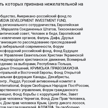
ть которых признана нежелательной на
общество, Американо-российский фонд по
 MEDIA DEVELOPMENT INVESTMENT FUND,
 регионального сотрудничества, Европейская
 Маршалла Соединенных Штатов, Тихоокеанский
нтический совет, Человек в беде, Европейский
 извлечения органов, Фалунь Дафа, Друзья
рганизация по расследованию преследований
тр либеральной современности, Форум
 Оксфордский российский фонд, Фонд Будущее
е Управление Евангельских Христиан Украинской
еждународное христианское движение, Всемирный
людению за выборами, Республика Польша,
народных Отношений, КРИМСЬКА ПРАВОЗАХИСНА
ы Центральной и Восточной Европы, Фонд Открытой
иональная федерация Канады, Декабристы,
тр , Риддл, Русский антивоенный комитет в
nternational, Форум Свободных Народов ПостРоссии,
дарственного управления, Форум гражданского
рнешнл, Фонд борьбы с коррупцией Инк, Завет
прав человека Чернигов, Фонд Дом Прав Человека,
н, Дом прав человека Крым, Центр дикого лосося,
стов расследователей, АЛЛАТРА, За свободную