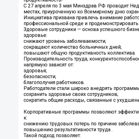
С 27 апреля по 3 мая Минздрав РФ проводит Не
местах, приуроченную ко Всемирному дню охран
Инициатива призвана привлечь внимание работо
профессиональной среде и продемонстрировать
Здоровые сотрудники — основа успешного бизне
здоровье:
снижают уровень заболеваемости;
сокращают количество больничных дней;
повышают общую продуктивность коллектива.
Производительность труда, конкурентоспособнос
напрямую зависят от:
здоровья;
безопасности;
благополучия работников.
Работодатели стали широко внедрять программы
сохранить здоровье своих сотрудников;
сократить общие расходы, связанные с ухудшен
Корпоративные программы позволяют эффективн
к:
снижению трудовых потерь по причине заболев
повышению результативности труда .
Такой подход позволяет: