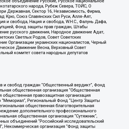
еское объединение Русские, Русское национальное
котатарского народа, Рубеж Севера, ТОЙС, О
ри Державная, Сектор 16, Независимость, Фирма,
д Крю, Союз Славянских Сил Руси, Алля-Аят,
я и свобода, Нация и свобода, W.H.С., Фалунь Дафа,
рупцией, Фонд защиты прав граждан, Штабы
ение русского движения, Народное движение Адат,
етских Светлых Родов, Совет Советских
ение Организации украинских националистов, Черный
ическое Движение Весна, Верховный Совет
ельный комитет совета народных депутатов
ции социально-правовых программ "Лилит", Дальневосточное общественное движение "Маяк", Санкт-Петербургская ЛГБТ-инициативная группа "Выход", Инициативная группа ЛГБТ+ "Реверс", Алексеев Андрей Викторович, Бекбулатова Таисия Львовна, Беляев Иван Михайлович, Владыкина Елена Сергеевна, Гельман Марат Александрович, Никульшина Вероника Юрьевна, Толоконникова Надежда Андреевна, Шендерович Виктор Анатольевич, Общество с ограниченной ответственностью "Данное сообщение", Общество с ограниченной ответственностью Издательский дом "Новая глава", Айнбиндер Александра Александровна, Московский комьюнити-центр для ЛГБТ+инициатив, Благотворительный фонд развития филантропии, Deutsche Welle (Германия, Kurt-Schumacher-Strasse 3, 53113 Bonn), Борзунова Мария Михайловна, Воробьев Виктор Викторович, Голубева Анна Львовна, Константинова Алла Михайловна, Малкова Ирина Владимировна, Мурадов Мурад Абдулгалимович, Осетинская Елизавета Николаевна, Понасенков Евгений Николаевич, Ганапольский Матвей Юрьевич, Киселев Евгений Алексеевич, Борухович Ирина Григорьевна, Дремин Иван Тимофеевич, Дубровский Дмитрий Викторович, Красноярская региональная общественная организация поддержки и развития альтернативных образовательных технологий и межкультурных коммуникаций "ИНТЕРРА", Маяковская Екатерина Алексеевна, Фейгин Марк Захарович, Филимонов Андрей Викторович, Дзугкоева Регина Николаевна, Доброхотов Роман Александрович, Дудь Юрий Александрович, Елкин Сергей Владимирович, Кругликов Кирилл Игоревич, Сабунаева Мария Леонидовна, Семенов Алексей Владимирович, Шаинян Карен Багратович, Шульман Екатерина Михайловна, Асафьев Артур Валерьевич, Вахштайн Виктор Семенович, Венедиктов Алексей Алексеевич, Лушникова Екатерина Евгеньевна, Волков Леонид Михайлович, Невзоров Александр Глебович, Пархоменко Сергей Борисович, Сироткин Ярослав Николаевич, Кара-Мурза Владимир Владимирович, Баранова Наталья Владимировна, Гозман Леонид Яковлевич, Кагарлицкий Борис Юльевич, Климарев Михаил Валерьевич, Милов Владимир Станиславович, Автономная некоммерческая организация Краснодарский центр современного искусства "Типография", Моргенштерн Алишер Тагирович, Соболь Любовь Эдуардовна, Общество с ограниченной ответственностью "ЛИЗА НОРМ", Каспаров Гарри Кимович, Ходорковский Михаил Борисович, Общество с ограниченной ответственностью "Апрельские тезисы", Данилович Ирина Брониславовна, Кашин Олег Владимирович, Петров Николай Владимирович, Пивоваров Алексей Владимирович, Соколов Михаил Владимирович, Цветкова Юлия Владимировна, Чичваркин Евгений Александрович, Комитет против пыток/Команда против пыток, Общество с ограниченной ответственностью "Первый научный", Общество с ограниченной ответственностью "Вертолет и ко", Белоцерковская Вероника Борисовна, Кац Максим Евгеньевич, Лазарева Татьяна Юрьевна, Шаведдинов Руслан Табризович, Яшин Илья Валерьевич, Общество с ограниченной ответственностью "Иноагент ААВ", Алешковский Дмитрий Петрович, Альбац Евгения Марковна, Быков Дмитрий Львович, Галямина Юлия Евгеньевна, Лойко Сергей Леонидович, Мартынов Кирилл Константинович, Медведев Сергей Александрович, Крашенинников Федор Геннадиевич, Гордеева Катерина Вл