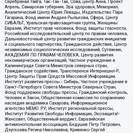
Серебряная тайга, Так-Так-Так, Сова, центр Анна, Проект
Апрель, Самарская губерния, Эра здоровья, Мемориал,
Аналитический Центр Юрия Левады, Издательство Парк
Гагарина, Фонд имени Андрея Рылькова, Сфера, Центр
СИБАЛЬТ, Уральская правозащитная группа, Женщины
Евразии, Институт прав человека, Фонд защиты гласности,
Российский исследовательский центр по правам человека,
Дальневосточный центр развития гражданских инициатив
и социального партнерства, Гражданское действие, Центр
независимых социологических исследований, Сутяжник,
АКАДЕМИЯ ПО ПРАВАМ ЧЕЛОВЕКА, Центр развития
некоммерческих организаций, Частное учреждение в
Калининграде Совета Министров северных стран,
Гражданское содействие, Трансперенси Интернешнл-Р,
Центр Защиты Прав Средств Массовой Информации,
Институт развития прессы - Сибирь, Частное учреждение в
Санкт-Петербурге Совета Министров Северных Стран,
Фонд поддержки свободы прессы, Гражданский контроль,
Человек и Закон, Общественная комиссия по сохранению
наследия академика Сахарова, Информационное
агентство МЕМО. РУ, Институт региональной прессы,
Институт Развития Свободы Информации, Экозащита!-
Женсовет, Общественный вердикт, Евразийская
антимонопольная ассоциация, Бедушев Петр Петрович,
Дзугкоева Регина Николаевна, Кривенко Сергей