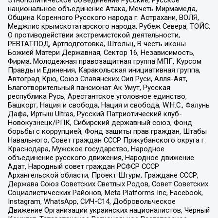
Этнополитическое объединение Русские, Русское
национальное объединение Атака, Мечеть Мирмамеда,
Община Коренного Русского народа г. Астрахани, ВОЛЯ,
Меджлис крымскотатарского народа, Рубеж Севера, ТОЙС,
О противодействии экстремистской деятельности,
РЕВТАТПОД, Артподготовка, Штольц, В честь иконы
Божией Матери Державная, Сектор 16, Независимость,
Фирма, Молодежная правозащитная группа МПГ, Курсом
Правды и Единения, Каракольская инициативная группа,
Автоград Крю, Союз Славянских Сил Руси, Алля-Аят,
Благотворительный пансионат Ак Умут, Русская
республика Русь, Арестантское уголовное единство,
Башкорт, Нация и свобода, Нация и свобода, W.H.С., Фалунь
Дафа, Иртыш Ultras, Русский Патриотический клуб-
Новокузнецк/РПК, Сибирский державный союз, Фонд
борьбы с коррупцией, Фонд защиты прав граждан, Штабы
Навального, Совет граждан СССР Прикубанского округа г.
Краснодара, Мужское государство, Народное
объединение русского движения, Народное движение
Адат, Народный совет граждан РСФСР СССР
Архангельской области, Проект Штурм, Граждане СССР,
Держава Союз Советских Светлых Родов, Совет Советских
Социалистических Районов, Meta Platforms Inc, Facebook,
Instagram, WhatsApp, СИЧ-С14, Добровольческое
Движение Организации украинских националистов, Черный