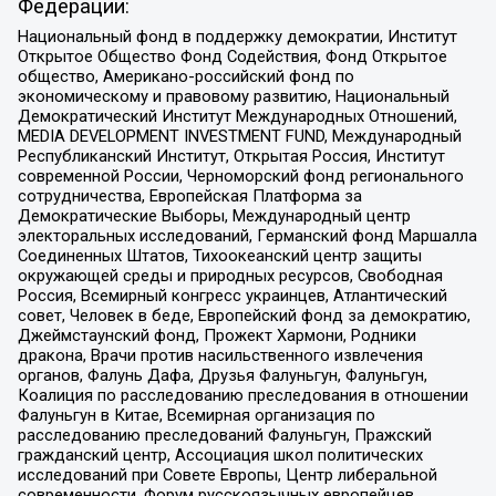
Федерации:
Национальный фонд в поддержку демократии, Институт
Открытое Общество Фонд Содействия, Фонд Открытое
общество, Американо-российский фонд по
экономическому и правовому развитию, Национальный
Демократический Институт Международных Отношений,
MEDIA DEVELOPMENT INVESTMENT FUND, Международный
Республиканский Институт, Открытая Россия, Институт
современной России, Черноморский фонд регионального
сотрудничества, Европейская Платформа за
Демократические Выборы, Международный центр
электоральных исследований, Германский фонд Маршалла
Соединенных Штатов, Тихоокеанский центр защиты
окружающей среды и природных ресурсов, Свободная
Россия, Всемирный конгресс украинцев, Атлантический
совет, Человек в беде, Европейский фонд за демократию,
Джеймстаунский фонд, Прожект Хармони, Родники
дракона, Врачи против насильственного извлечения
органов, Фалунь Дафа, Друзья Фалуньгун, Фалуньгун,
Коалиция по расследованию преследования в отношении
Фалуньгун в Китае, Всемирная организация по
расследованию преследований Фалуньгун, Пражский
гражданский центр, Ассоциация школ политических
исследований при Совете Европы, Центр либеральной
современности, Форум русскоязычных европейцев,