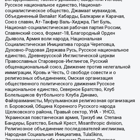
Русское национальное единство, Национал-
социалистическое общество, Джамаат мувахидов,
Объединенный Вилайат Кабарды, Балкарии и Карачая,
Союз славян, Ат-Такфир Валь-Хиджра, Пит Буль,
Национал-социалистическая рабочая партия России,
Славянский союз, Формат-18, Благородный Орден
Дьявола, Армия воли народа, Национальная
Социалистическая Инициатива города Череповца,
Духовно-Родовая Держава Русь, Русское национальное
единство, Древнерусской Инглистической церкви
Православных Староверов-Инглингов, Русский
общенациональный союз, Движение против нелегальной
иммиграции, Кровь и Честь, О свободе совести и о
религиозных объединениях, Омская организация
общественного политического движения Русское
национальное единство, Северное Братство, Клуб
Болельщиков Футбольного Клуба Динамо,
Файзрахманисты, Мусульманская религиозная организация
п. Боровский, Община Коренного Русского народа
Щелковского района, Правый сектор, УНА - УНСО,
Украинская повстанческая армия, Тризуб им. Степана
Бандеры, Братство, Белый Крест, Misanthropic division,
Религиозное объединение последователей инглиизма,
Народная Социальная Инициатива, TulaSkins,