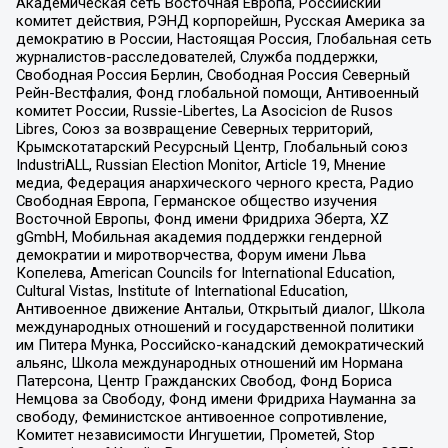
Академическая сеть Восточная Европа, Российский
комитет действия, РЭНД корпорейшн, Русская Америка за
демократию в России, Настоящая Россия, Глобальная сеть
журналистов-расследователей, Служба поддержки,
Свободная Россия Берлин, Свободная Россия Северный
Рейн-Вестфалия, Фонд глобальной помощи, Антивоенный
комитет России, Russie-Libertes, La Asocicion de Rusos
Libres, Союз за возвращение Северных территорий,
Крымскотатарский Ресурсный Центр, Глобальный союз
IndustriALL, Russian Election Monitor, Article 19, Мнение
медиа, Федерация анархического черного креста, Радио
Свободная Европа, Германское общество изучения
Восточной Европы, Фонд имени Фридриха Эберта, XZ
gGmbH, Мобильная академия поддержки гендерной
демократии и миротворчества, Форум имени Льва
Копелева, American Councils for International Education,
Cultural Vistas, Institute of International Education,
Антивоенное движение Антальи, Открытый диалог, Школа
международных отношений и государственной политики
им Питера Мунка, Российско-канадский демократический
альянс, Школа международных отношений им Нормана
Патерсона, Центр Гражданских Свобод, Фонд Бориса
Немцова за Свободу, Фонд имени Фридриха Науманна за
свободу, Феминистское антивоенное сопротивление,
Комитет независимости Ингушетии, Прометей, Stop