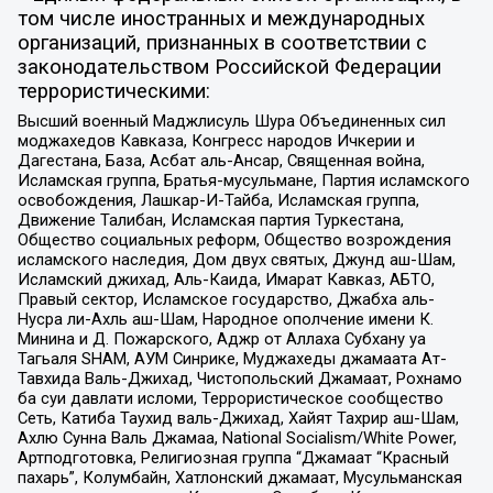
том числе иностранных и международных
организаций, признанных в соответствии с
законодательством Российской Федерации
террористическими:
Высший военный Маджлисуль Шура Объединенных сил
моджахедов Кавказа, Конгресс народов Ичкерии и
Дагестана, База, Асбат аль-Ансар, Священная война,
Исламская группа, Братья-мусульмане, Партия исламского
освобождения, Лашкар-И-Тайба, Исламская группа,
Движение Талибан, Исламская партия Туркестана,
Общество социальных реформ, Общество возрождения
исламского наследия, Дом двух святых, Джунд аш-Шам,
Исламский джихад, Аль-Каида, Имарат Кавказ, АБТО,
Правый сектор, Исламское государство, Джабха аль-
Нусра ли-Ахль аш-Шам, Народное ополчение имени К.
Минина и Д. Пожарского, Аджр от Аллаха Субхану уа
Тагьаля SHAM, АУМ Синрике, Муджахеды джамаата Ат-
Тавхида Валь-Джихад, Чистопольский Джамаат, Рохнамо
ба суи давлати исломи, Террористическое сообщество
Сеть, Катиба Таухид валь-Джихад, Хайят Тахрир аш-Шам,
Ахлю Сунна Валь Джамаа, National Socialism/White Power,
Артподготовка, Религиозная группа “Джамаат “Красный
пахарь”, Колумбайн, Хатлонский джамаат, Мусульманская