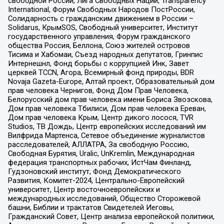
свободной России, Лига Свободных Наций, Transparеncy
International, Форум Свободных Народов ПостРоссии,
Солидарность с гражданским движением в России –
Solidarus, КрымSOS, Свободный университет, Институт
государственного управления, Форум гражданского
общества Россия, Беллона, Союз жителей островов
Тисима и Хабомаи, Съезд народных депутатов, Гринпис
Интернешнл, Фонд борьбы с коррупцией Инк, Завет
церквей TCCN, Агора, Всемирный фонд природы, BDR
Novaja Gazeta-Europe, Алтай проект, Образовательный дом
прав человека Чернигов, Фонд Дом Прав Человека,
Белорусский дом прав человека имени Бориса Звозскова,
Дом прав человека Тбилиси, Дом прав человека Ереван,
Дом прав человека Крым, Центр дикого лосося, TVR
Studios, ТВ Дождь, Центр европейских исследований им
Вилфрида Мартенса, Сетевое объединение журналистов
расследователей, АЛЛАТРА, За свободную Россию,
Свободная Бурятия, Uralic, UnKremlin, Международная
федерация транспортных рабочих, ИстЧам Финланд,
Гудзоновский институт, Фонд Демократического
Развития, Комитет-2024, Центрально-Европейский
университет, Центр восточноевропейских и
международных исследований, Общество Сторожевой
башни, Библии и трактатов Свидетелей Иеговы,
Гражданский Совет, Центр анализа европейской политики,