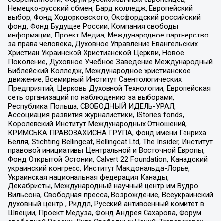
Немецко-русский обмен, Бард колледж, Европейский
выбор, Фонд Ходорковского, Оксфордский российский
фонд, Фонд Будущее России, Компания свободы
информации, Проект Медиа, Международное партнерство
за права человека, Духовное Управление Евангельских
Христиан Украинской Христианской Церкви, Новое
Поколение, Духовное Учебное Заведение Международный
Библейский Колледж, Международное христианское
движение, Всемирный Институт Саентологических
Предприятий, Церковь Духовной Технологии, Европейская
сеть организаций по наблюдению за выборами,
Республика Польша, СВОБОДНЫЙ ИДЕЛЬ-УРАЛ,
Ассоциация развития журналистики, IStories fonds,
Королевский Институт Международных Отношений,
КРИМСЬКА ПРАВОЗАХИСНА ГРУПА, Фонд имени Генриха
Бёлля, Stichting Bellingcat, Bellingcat Ltd, The Insider, Институт
правовой инициативы Центральной и Восточной Европы,
Фонд Открытой Эстонии, Calvert 22 Foundation, Канадский
украинский конгресс, Институт Макдональда-Лорье,
Украинская национальная федерация Канады,
Декабристы, Международный научный центр им Вудро
Вильсона, Свободная пресса, Возрождение, Всеукраинский
духовный центр , Риддл, Русский антивоенный комитет в
Швеции, Проект Медуза, Фонд Андрея Сахарова, Форум