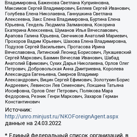
Владимировна, Баженова Светлана Куприяновна,
Максимов Сергей Владимирович, Беляев Сергей Иванович,
Голубева Елена Николаевна, Ганнушкина Светлана
Алексеевна, Закс Елена Владимировна, Буртина Елена
Юрьевна, Гендель Людмила Залмановна, Кокорина
Екатерина Алексеевна, Шуманов Илья Вячеславович,
Арапова Галина Юрьевна, Свечников Анатолий Мариевич,
Прохоров Вадим Юрьевич, Шахова Елена Владимировна,
Подузов Сергей Васильевич, Протасова Ирина
Вячеславовна, Литинский Леонид Борисович, Лукашевский
Сергей Маркович, Бахмин Вячеслав Иванович, Шабад
Анатолий Ефимович, Сухих Дарья Николаевна, Орлов Олег
Петрович, Добровольская Анна Дмитриевна, Королева
Александра Евгеньевна, Смирнов Владимир
Александрович, Вицин Сергей Ефимович, Золотухин Борис
Андреевич, Левинсон Лев Семенович, Локшина Татьяна
Иосифовна, Орлов Олег Петрович, Полякова Мара
Федоровна, Резник Генри Маркович, Захаров Герман
Константинович
Источник:
http://unro.minjust.ru/NKOForeignAgent.aspx
данные на
24.03.2022
* Единый федеральный список организаций, в