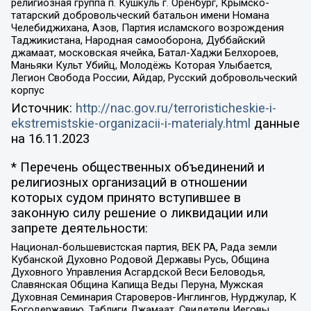
религиозная группа п. Кушкуль г. Оренбург, Крымско-
татарский добровольческий батальон имени Номана
Челебиджихана, Азов, Партия исламского возрождения
Таджикистана, Народная самооборона, Дуббайский
джамаат, московская ячейка, Батал-Хаджи Белхороев,
Маньяки Культ Убийц, Молодёжь Которая Улыбается,
Легион Свобода России, Айдар, Русский добровольческий
корпус
Источник:
http://nac.gov.ru/terroristicheskie-i-
ekstremistskie-organizacii-i-materialy.html
данные
на
16.11.2023
* Перечень общественных объединений и
религиозных организаций в отношении
которых судом принято вступившее в
законную силу решение о ликвидации или
запрете деятельности:
Национал-большевистская партия, ВЕК РА, Рада земли
Кубанской Духовно Родовой Державы Русь, Община
Духовного Управления Асгардской Веси Беловодья,
Славянская Община Капища Веды Перуна, Мужская
Духовная Семинария Староверов-Инглингов, Нурджулар, К
Богодержавию, Таблиги Джамаат, Свидетели Иеговы,