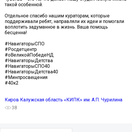
такой особенной.
Отдельное спасибо нашим кураторам, которые
поддерживали ребят, направляли их идеи и помогали
воплотить задуманное в жизнь. Ваша помощь
бесценна!
#НавигаторыСПО
#Росдетцентр
#оВеликойПобедеНД
#НавигаторыДетства
#НавигаторыСПО40
#НавигаторыДетства40
#Минпросвещения
#40к2
Киров Калужская область «КИПК» им. А.П. Чурилина
38