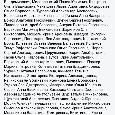
Владимирович, Милославский Павел Юрьевич, Шнырова
Ольга Вадимовна, Чанышева Лилия Айратовна, Сидорович
Ольга Борисовна, Туровский Александр Алексеевич,
Васильева Анастасия Евгеньевна, Ривина Анна Валерьевна,
Бойко Анатолий Николаевич, Дугин Сергей Георгиевич,
Пивоваров Андрей Сергеевич, Аверин Виталий Евгеньевич,
Барахоев Магомед Бекханович, Шарипков Олег
Викторович, Мошель Ирина Ароновна, Шведов Григорий
Сергеевич, Пономарев Лев Александрович, Каргалицкий
Борис Юльевич, Созаев Валерий Валерьевич, Исламов
Тимур Рифгатович, Романова Ольга Евгеньевна, Щаров
Сергей Алексадрович, Цирульников Борис Альбертович,
Гасан Ольга Павловна, Паутов Юрий Анатольевич,
Верховский Александр Маркович, Пислакова-Паркер
Марина Петровна, Кочеткова Татьяна Владимировна,
Чуркина Наталья Валерьевна, Акимова Татьяна
Николаевна, Золотарева Екатерина Александровна,
Рачинский Ян Збигневич, Жемкова Елена Борисовна,
Гудков Лев Дмитриевич, Илларионова Юлия Юрьевна,
Саранг Анна Васильевна, Захарова Светлана Сергеевна,
Аверин Владимир Анатольевич, Щур Татьяна Михайловна,
Щур Николай Алексеевич, Блинушов Андрей Юрьевич,
Мосин Алексей Геннадьевич, Гефтер Валентин Михайлович,
Симонов Алексей Кириллович, Флиге Ирина Анатольевна,
Мельникова Валентина Дмитриевна, Вититинова Елена