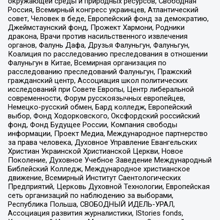
окружающей среды и природных ресурсов, Свободная
Россия, Всемирный конгресс украинцев, Атлантический
совет, Человек в беде, Европейский фонд за демократию,
Джеймстаунский фонд, Прожект Хармони, Родники
дракона, Врачи против насильственного извлечения
органов, Фалунь Дафа, Друзья Фалуньгун, Фалуньгун,
Коалиция по расследованию преследования в отношении
Фалуньгун в Китае, Всемирная организация по
расследованию преследований Фалуньгун, Пражский
гражданский центр, Ассоциация школ политических
исследований при Совете Европы, Центр либеральной
современности, Форум русскоязычных европейцев,
Немецко-русский обмен, Бард колледж, Европейский
выбор, Фонд Ходорковского, Оксфордский российский
фонд, Фонд Будущее России, Компания свободы
информации, Проект Медиа, Международное партнерство
за права человека, Духовное Управление Евангельских
Христиан Украинской Христианской Церкви, Новое
Поколение, Духовное Учебное Заведение Международный
Библейский Колледж, Международное христианское
движение, Всемирный Институт Саентологических
Предприятий, Церковь Духовной Технологии, Европейская
сеть организаций по наблюдению за выборами,
Республика Польша, СВОБОДНЫЙ ИДЕЛЬ-УРАЛ,
Ассоциация развития журналистики, IStories fonds,