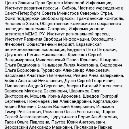
Центр Защиты Прав Средств Массовой Информации,
Институт развития прессы - Сибирь, Частное учреждение в
Санкт-Петербурге Совета Министров Северных Стран,
Фонд поддержки свободы прессы, Гражданский контроль,
Человек и Закон, Общественная комиссия по сохранению
наследия академика Сахарова, Информационное
агентство МЕМО. РУ, Институт региональной прессы,
Институт Развития Свободы Информации, Экозащита!-
Женсовет, Общественный вердикт, Евразийская
антимонопольная ассоциация, Бедушев Петр Петрович,
Дзугкоева Регина Николаевна, Кривенко Сергей
Владимирович, Милославский Павел Юрьевич, Шнырова
Ольга Вадимовна, Чанышева Лилия Айратовна, Сидорович
Ольга Борисовна, Туровский Александр Алексеевич,
Васильева Анастасия Евгеньевна, Ривина Анна Валерьевна,
Бойко Анатолий Николаевич, Дугин Сергей Георгиевич,
Пивоваров Андрей Сергеевич, Аверин Виталий Евгеньевич,
Барахоев Магомед Бекханович, Шарипков Олег
Викторович, Мошель Ирина Ароновна, Шведов Григорий
Сергеевич, Пономарев Лев Александрович, Каргалицкий
Борис Юльевич, Созаев Валерий Валерьевич, Исламов
Тимур Рифгатович, Романова Ольга Евгеньевна, Щаров
Сергей Алексадрович, Цирульников Борис Альбертович,
Гасан Ольга Павловна, Паутов Юрий Анатольевич,
Верховский Александр Маркович, Пислакова-Паркер