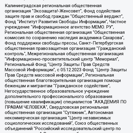
Калининградская региональная общественная организация "Экозащита!-Женсовет", Фонд содействия защите прав и свобод граждан "Общественный вердикт", Фонд "Институт Развития Свободы Информации", Частное учреждение "Информационное агентство МЕМО. РУ", Региональная общественная организация "Общественная комиссия по сохранению наследия академика Сахарова", Фонд поддержки свободы прессы, Санкт-Петербургская общественная правозащитная организация "Гражданский контроль", Межрегиональная общественная организация "Информационно-просветительский центр "Мемориал", Региональный Фонд "Центр Защиты Прав Средств Массовой Информации", с 05.12.2023 Фонд "Центр Защиты Прав Средств массовой информации", Региональная общественная благотворительная организация помощи беженцам и мигрантам "Гражданское содействие", Негосударственное образовательное учреждение дополнительного профессионального образования (повышение квалификации) специалистов "АКАДЕМИЯ ПО ПРАВАМ ЧЕЛОВЕКА", Свердловская региональная общественная организация "Сутяжник", Автономная некоммерческая организация "Центр независимых социологических исследований", Союз общественных объединений "Российский исследовательский центр по правам человека", Региональное общественное учреждение научно-информационный центр "МЕМОРИАЛ", Некоммерческая организация "Фонд защиты гласности", Автономная некоммерческая организация "Институт прав человека", Городская общественная организация "Екатеринбургское общество "МЕМОРИАЛ", Городская общественная организация "Рязанское историко-просветительское и правозащитное общество "Мемориал" (Рязанский Мемориал), Челябинский региональный орган общественной самодеятельности – женское общественное объединение "Женщины Евразии", Челябинский региональный орган общественной самодеятельности "Уральская правозащитная группа", Фонд содействия защите здоровья и социальной справедливости имени Андрея Рылькова, Автономная Некоммерческая Организация "Аналитический Центр Юрия Левады", Автономная некоммерческая организация социальной поддержки населения "Проект Апрель", Региональная общественная организация помощи женщинам и детям, находящимся в кризисной ситуации "Информационно-методический центр "Анна", Фонд содействия развитию массовых коммуникаций и правовому просвещению "Так-так-Так", Фонд содействия устойчивому развитию "Серебряная тайга", Свердловский региональный общественный фонд социальных проектов "Новое время", "Idel.Реалии", Кавказ.Реалии, Крым.Реалии, Телеканал Настоящее Время, Татаро-башкирская служба Радио Свобода (Azatliq Radiosi), Радио Свободная Европа/Радио Свобода (PCE/PC), "Сибирь.Реалии", "Фактограф", Благотворительный фонд помощи осужденным и их семьям, Автономная некоммерческая организация "Институт глобализации и социальных движений", Фонд "В защиту прав заключенных", Частное учреждение "Центр поддержки и содействия развитию средств массовой информации", Пензенский региональный общественный благотворительный фонд "Гражданский союз", "Север.Реалии", Некоммерческая организация Фонд "Правовая инициатива", Общество с ограниченной ответственностью "Радио Свободная Европа/Радио Свобода", Чешское информационное агентство "MEDIUM-ORIENT", Красноярская региональная общественная организация "Мы против СПИДа", Камалягин Денис Николаевич, Маркелов Сергей Евгеньевич, Пономарев Лев Александрович, Савицкая Людмила Алексеевна, Автономная некоммерческая организация "Центр по работе с проблемой насилия "НАСИЛИЮ.НЕТ", Межрегиональный профессиональный союз работников здравоохранения "Альянс врачей", Юридическое лицо, зарегистрированное в Латвийской Республике, SIA "Medusa Project" (регистрационный номер 40103797863, дата регистрации 10.06.2014), Некоммерческая организация "Фонд по борьбе с коррупцией", Автономная некоммерческая организация "Институт права и публичной политики", Баданин Роман Сергеевич, Гликин Максим Александрович, Железнова Мария Михайловна, Лукьянова Юлия Сергеевна, Маетная Елизавета Витальевна, Маняхин Петр Борисович, Чуракова Ольга Владимировна, Ярош Юлия Петровна, Юридическое лицо "The Insider SIA", зарегистрированное в Риге, Латвийская Республика (дата регистрации 26.06.2015), являющееся администратором доменного имени интернет-издания "The Insider SIA", https://theins.ru, Постернак Алексей Евгеньевич, Рубин Михаил Аркадьевич, Анин Роман Александрович, Юридическое лицо Istories fonds, зарегистрированное в Латвийской Республике (регистрационный номер 50008295751, дата регистрации 24.02.2020), Великовский Дмитрий Александрович, Долинина Ирина Николаевна, Мароховская Алеся Алексеевна, Шлейнов Роман Юрьевич, Шмагун Олеся Валентиновна, Общество с ограниченной ответственностью "Альтаир 2021", Общество с ограниченной ответственностью "Вега 2021", Общество с ограниченной ответственностью "Главный редактор 2021", Общество с ограниченной ответственностью "Ромашки монолит", Важенков Артем Валерьевич, Ивановская областная общественная организация "Центр гендерных исследований", Гурман Юрий Альбертович, Медиапроект "ОВД-Инфо", Егоров Владимир Владимирович, Жилинский Владимир Александрович, Общество с ограниченной ответственностью "ЗП", Иванова София Юрьевна, Карезина Инна Павловна, Кильтау Екатерина Викторовна, Петров Алексей Викторович, Пискунов Сергей Евгеньевич, Смирнов Сергей Сергеевич, Тихонов Михаил Сергеевич, Общество с ограниченной ответственностью "ЖУРНАЛИСТ-ИНОСТРАННЫЙ АГЕНТ", Арапова Галина Юрьевна, Вольтская Татьяна Анатольевна, Американская компания "Mason G.E.S. Anonymous Foundation" (США), являющаяся владельцем интернет-издания https://mnews.world/, Компания "Stichting Bellingcat", зарегистрированная в Нидерландах (дата регистрации 11.07.2018), Захаров Андрей Вячеславович, Клепиковская Екатерина Дмитриевна, Общество с ограниченной ответственностью "МЕМО", Перл Роман Александрович, Симонов Евгений Алексеевич, Соловьева Елена Анатольевна, Сотников Даниил Владимирович, Сурначева Елизавета Дмитриевна, Автономная некоммерческая организация по защите прав человека и информированию населения "Якутия – Наше Мнение", Общество с ограниченной ответственностью "Москоу диджитал медиа", с 26.01.2023 Общество с ограниченной ответственностью "Чайка Белые сады", Ветошкина Валерия Валерьевна, Заговора Максим Александрович, Межрегиональное общественное движение "Российская ЛГБТ - сеть", Оленичев Максим Владимирович, Павлов Иван Юрьевич, Скворцова Елена Сергеевна, Общество с ограниченной ответственностью "Как бы инагент", Кочетков Игорь Викторович, Общество с ограниченной ответственностью "Честные выборы", Еланчик Олег Александрович, Общество с ограниченной ответственностью "Нобелевский призыв", Гималова Регина Эмилевна, Григорьев Андрей Валерьевич, Григорьева Алина Александровна, Ассоциация по содействию защите прав призывников, альтернативнослужащих и военнослужащих "Правозащитная группа "Гражданин.Армия.Право", Хисамова Регина Фаритовна, Автономная некоммерческая организация по реализации социально-правовых программ "Лилит", Дальневосточное общественное движение "Маяк", Санкт-Петербургская ЛГБТ-инициативная группа "Выход", Инициативная группа ЛГБТ+ "Реверс", Алексеев Андрей Викторович, Бекбулатова Таисия Львовна, Беляев Иван Михайлович, Владыкина Елена Сергеевна, Гельман Марат Александрович, Никульшина Вероника Юрьевна, Толоконникова Надежда Андреевна, Шендерович Виктор Анатольевич, Общество с ограниченной ответственностью "Данное сообщение", Общество с ограниченной ответственностью Издательский дом "Новая глава", Айнбиндер Александра Александровна, Московский комьюнити-центр для ЛГБТ+инициатив, Благотворительный фонд развития филантропии, Deutsche Welle (Германия, Kurt-Schumacher-Strasse 3, 53113 Bonn), Борзунова Мария Михайловна, Воробьев Виктор Викторович, Голубева Анна Львовна, Константинова Алла Михайловна, Малкова Ирина Владимировна, Мурадов Мурад Абдулгалимович, Осетинская Елизавета Николаевна, Понасенков Евгений Николаевич, Ганапольский Матвей Юрьевич, Киселев Евгений Алексеевич, Борухович Ирина Григорьевна, Дремин Иван Тимофеевич, Дубровский Дмитрий Викторович, Красноярская региональная общественная организация поддержки и развития альтернативных образовательных технологий и межкультурных коммуникаций "ИНТЕРРА", Маяковская Екатерина Алексеевна, Фейгин Марк Захарович, Филимонов Андрей Викторович, Дзугкоева Регина Николаевна, Доброхотов Роман Александрович, Дудь Юрий Александрович, Елкин Сергей Владимирович, Кругликов Кирилл Игоревич, Сабунаева Мария Леонидовна, Семенов Алексей Владимирович, Шаинян Карен Багратович, Шульман Екатерина Михайловна, Асафьев Артур Валерьевич, Вахштайн Виктор Семенович, Венедиктов Алексей Алексеевич, Лушникова Екатерина Евгеньевна, Волков Леонид Михайлович, Невзоров Александр Глебович, Пархоменко Сергей Борисович, Сироткин Ярослав Николаевич, Кара-Мурза Владимир Владимирович, Баранова Наталья Владимировна, Гозман Леонид Яковлевич, Кагарлицкий Борис Юльевич, Климарев Михаил Валерьевич, Милов Владимир Станиславович, Автономная некоммерческая организация Краснодарский центр современного искусства "Типография", Моргенштерн Алишер Тагирович, Соболь Любовь Эдуардовна, Общество с ограниченной ответственностью "ЛИЗА НОРМ", Каспаров Гарри Кимович, Ходорковский Михаил Борисович, Общество с ограниченной ответственностью "Апрельские тезисы", Данилович Ирина Брониславовна, Кашин Олег Владимирович, Петров Николай Владимирович, Пивоваров Алексей Владимирович, Соколов Михаил Владимирович, Цветкова Юлия Владимировна, Чичваркин Евгений Александрович, Комитет против пыток/Команда против пыток, Общество с ограниченной ответственностью "Первый научный", Общество с ограниченной ответственностью "Вертолет и ко", Белоцерковская Вероника Борисовна, Кац Максим Евгеньевич, Лазарева Татьяна Юрьевна, Шаведдинов Руслан Табризович, Яшин Илья Валерьевич, Общество с ограниченной ответственностью "Иноагент ААВ", Алешковский Дмитрий Петрович, Альбац Евгения Марковна, Быков Дмитрий Львович, Галямина Юлия Евгеньевна, Лойко Сергей Леонидович, Мартынов Кирилл Константинович, Медведев Сергей Александрович, Крашенинников Федор Геннадиевич, Гордеева Катерина Вл