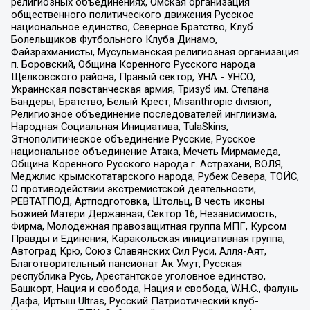
религиозных объединениях, Омская организация
общественного политического движения Русское
национальное единство, Северное Братство, Клуб
Болельщиков Футбольного Клуба Динамо,
Файзрахманисты, Мусульманская религиозная организация
п. Боровский, Община Коренного Русского народа
Щелковского района, Правый сектор, УНА - УНСО,
Украинская повстанческая армия, Тризуб им. Степана
Бандеры, Братство, Белый Крест, Misanthropic division,
Религиозное объединение последователей инглиизма,
Народная Социальная Инициатива, TulaSkins,
Этнополитическое объединение Русские, Русское
национальное объединение Атака, Мечеть Мирмамеда,
Община Коренного Русского народа г. Астрахани, ВОЛЯ,
Меджлис крымскотатарского народа, Рубеж Севера, ТОЙС,
О противодействии экстремистской деятельности,
РЕВТАТПОД, Артподготовка, Штольц, В честь иконы
Божией Матери Державная, Сектор 16, Независимость,
Фирма, Молодежная правозащитная группа МПГ, Курсом
Правды и Единения, Каракольская инициативная группа,
Автоград Крю, Союз Славянских Сил Руси, Алля-Аят,
Благотворительный пансионат Ак Умут, Русская
республика Русь, Арестантское уголовное единство,
Башкорт, Нация и свобода, Нация и свобода, W.H.С., Фалунь
Дафа, Иртыш Ultras, Русский Патриотический клуб-