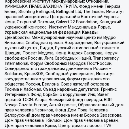
Королевский Институт Международных Отношений,
КРИМСЬКА ПРАВОЗАХИСНА ГРУПА, Фонд имени Генриха
Бёлля, Stichting Bellingcat, Bellingcat Ltd, The Insider, Институт
правовой инициативы Центральной и Восточной Европы,
Фонд Открытой Эстонии, Calvert 22 Foundation, Канадский
украинский конгресс, Институт Макдональда-Лорье,
Украинская национальная федерация Канады,
Декабристы, Международный научный центр им Вудро
Вильсона, Свободная пресса, Возрождение, Всеукраинский
духовный центр , Риддл, Русский антивоенный комитет в
Швеции, Проект Медуза, Фонд Андрея Сахарова, Форум
свободной России, Лига Свободных Наций, Transparеncy
International, Форум Свободных Народов ПостРоссии,
Солидарность с гражданским движением в России –
Solidarus, КрымSOS, Свободный университет, Институт
государственного управления, Форум гражданского
общества Россия, Беллона, Союз жителей островов
Тисима и Хабомаи, Съезд народных депутатов, Гринпис
Интернешнл, Фонд борьбы с коррупцией Инк, Завет
церквей TCCN, Агора, Всемирный фонд природы, BDR
Novaja Gazeta-Europe, Алтай проект, Образовательный дом
прав человека Чернигов, Фонд Дом Прав Человека,
Белорусский дом прав человека имени Бориса Звозскова,
Дом прав человека Тбилиси, Дом прав человека Ереван,
Дом прав человека Крым, Центр дикого лосося, TVR