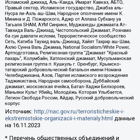
Исламский джихад, Аль-Каида, Имарат Кавказ, АБТО,
Правый сектор, Исламское государство, Джабха аль-
Нусра ли-Ахль аш-Шам, Народное ополчение имени К.
Минина и Д. Пожарского, Аджр от Аллаха Субхану уа
Тагьаля SHAM, АУМ Синрике, Муджахеды джамаата Ат-
Тавхида Валь-Джихад, Чистопольский Джамаат, Рохнамо
ба суи давлати исломи, Террористическое сообщество
Сеть, Катиба Таухид валь-Джихад, Хайят Тахрир аш-Шам,
Ахлю Сунна Валь Джамаа, National Socialism/White Power,
Артподготовка, Религиозная группа “Джамаат “Красный
пахарь”, Колумбайн, Хатлонский джамаат, Мусульманская
религиозная группа п. Кушкуль г. Оренбург, Крымско-
татарский добровольческий батальон имени Номана
Челебиджихана, Азов, Партия исламского возрождения
Таджикистана, Народная самооборона, Дуббайский
джамаат, московская ячейка, Батал-Хаджи Белхороев,
Маньяки Культ Убийц, Молодёжь Которая Улыбается,
Легион Свобода России, Айдар, Русский добровольческий
корпус
Источник:
http://nac.gov.ru/terroristicheskie-i-
ekstremistskie-organizacii-i-materialy.html
данные
на
16.11.2023
* Перечень общественных объединений и