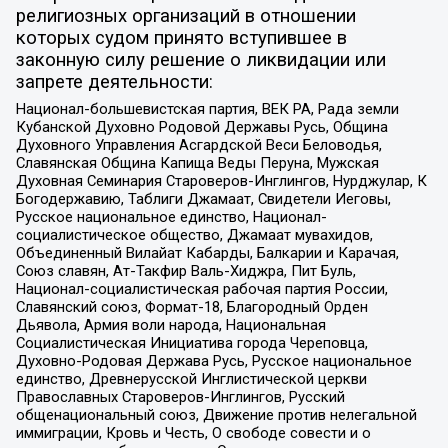
религиозных организаций в отношении
которых судом принято вступившее в
законную силу решение о ликвидации или
запрете деятельности:
Национал-большевистская партия, ВЕК РА, Рада земли
Кубанской Духовно Родовой Державы Русь, Община
Духовного Управления Асгардской Веси Беловодья,
Славянская Община Капища Веды Перуна, Мужская
Духовная Семинария Староверов-Инглингов, Нурджулар, К
Богодержавию, Таблиги Джамаат, Свидетели Иеговы,
Русское национальное единство, Национал-
социалистическое общество, Джамаат мувахидов,
Объединенный Вилайат Кабарды, Балкарии и Карачая,
Союз славян, Ат-Такфир Валь-Хиджра, Пит Буль,
Национал-социалистическая рабочая партия России,
Славянский союз, Формат-18, Благородный Орден
Дьявола, Армия воли народа, Национальная
Социалистическая Инициатива города Череповца,
Духовно-Родовая Держава Русь, Русское национальное
единство, Древнерусской Инглистической церкви
Православных Староверов-Инглингов, Русский
общенациональный союз, Движение против нелегальной
иммиграции, Кровь и Честь, О свободе совести и о