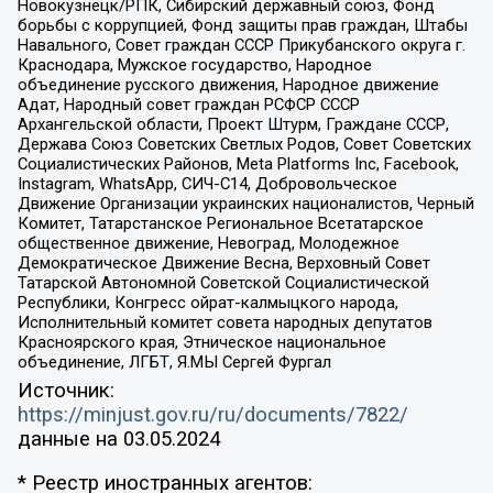
Новокузнецк/РПК, Сибирский державный союз, Фонд
борьбы с коррупцией, Фонд защиты прав граждан, Штабы
Навального, Совет граждан СССР Прикубанского округа г.
Краснодара, Мужское государство, Народное
объединение русского движения, Народное движение
Адат, Народный совет граждан РСФСР СССР
Архангельской области, Проект Штурм, Граждане СССР,
Держава Союз Советских Светлых Родов, Совет Советских
Социалистических Районов, Meta Platforms Inc, Facebook,
Instagram, WhatsApp, СИЧ-С14, Добровольческое
Движение Организации украинских националистов, Черный
Комитет, Татарстанское Региональное Всетатарское
общественное движение, Невоград, Молодежное
Демократическое Движение Весна, Верховный Совет
Татарской Автономной Советской Социалистической
Республики, Конгресс ойрат-калмыцкого народа,
Исполнительный комитет совета народных депутатов
Красноярского края, Этническое национальное
объединение, ЛГБТ, Я.МЫ Сергей Фургал
Источник:
https://minjust.gov.ru/ru/documents/7822/
данные на
03.05.2024
* Реестр иностранных агентов: