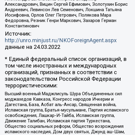
Александрович, Вицин Сергей Ефимович, Золотухин Борис
Андреевич, Левинсон Лев Семенович, Локшина Татьяна
Иосифовна, Орлов Олег Петрович, Полякова Мара
Федоровна, Резник Генри Маркович, Захаров Герман
Константинович
Источник:
http://unro.minjust.ru/NKOForeignAgent.aspx
данные на
24.03.2022
* Единый федеральный список организаций, в
том числе иностранных и международных
организаций, признанных в соответствии с
законодательством Российской Федерации
террористическими:
Высший военный Маджлисуль Шура Объединенных сил
моджахедов Кавказа, Конгресс народов Ичкерии и
Дагестана, База, Асбат аль-Ансар, Священная война,
Исламская группа, Братья-мусульмане, Партия исламского
освобождения, Лашкар-И-Тайба, Исламская группа,
Движение Талибан, Исламская партия Туркестана,
Общество социальных реформ, Общество возрождения
исламского наследия, Дом двух святых, Джунд аш-Шам,