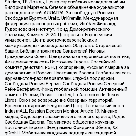
Studios, ТВ Дождь, Центр европейских исследований им
Вилфрида Мартенса, Сетевое объединение журналистов
расследователей, АЛЛАТРА, За свободную Россию,
Свободная Бурятия, Uralic, UnKremlin, Международная
федерация транспортных рабочих, ИстЧам Финланд,
Гудзоновский институт, Фонд Демократического
Развития, Комитет-2024, Центрально-Европейский
университет, Центр восточноевропейских и
международных исследований, Общество Сторожевой
башни, Библии и трактатов Свидетелей Иеговы,
Гражданский Совет, Центр анализа европейской политики,
Академическая сеть Восточная Европа, Российский
комитет действия, РЭНД корпорейшн, Русская Америка за
демократию в России, Настоящая Россия, Глобальная сеть
журналистов-расследователей, Служба поддержки,
Свободная Россия Берлин, Свободная Россия Северный
Рейн-Вестфалия, Фонд глобальной помощи, Антивоенный
комитет России, Russie-Libertes, La Asocicion de Rusos
Libres, Союз за возвращение Северных территорий,
Крымскотатарский Ресурсный Центр, Глобальный союз
IndustriALL, Russian Election Monitor, Article 19, Мнение
медиа, Федерация анархического черного креста, Радио
Свободная Европа, Германское общество изучения
Восточной Европы, Фонд имени Фридриха Эберта, XZ
gGmbH, Мобильная академия поддержки гендерной