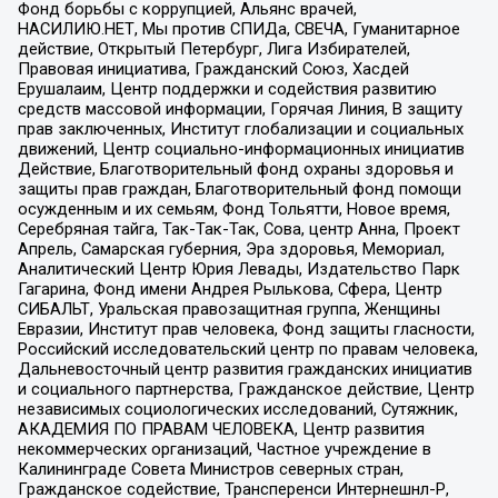
Фонд борьбы с коррупцией, Альянс врачей,
НАСИЛИЮ.НЕТ, Мы против СПИДа, СВЕЧА, Гуманитарное
действие, Открытый Петербург, Лига Избирателей,
Правовая инициатива, Гражданский Союз, Хасдей
Ерушалаим, Центр поддержки и содействия развитию
средств массовой информации, Горячая Линия, В защиту
прав заключенных, Институт глобализации и социальных
движений, Центр социально-информационных инициатив
Действие, Благотворительный фонд охраны здоровья и
защиты прав граждан, Благотворительный фонд помощи
осужденным и их семьям, Фонд Тольятти, Новое время,
Серебряная тайга, Так-Так-Так, Сова, центр Анна, Проект
Апрель, Самарская губерния, Эра здоровья, Мемориал,
Аналитический Центр Юрия Левады, Издательство Парк
Гагарина, Фонд имени Андрея Рылькова, Сфера, Центр
СИБАЛЬТ, Уральская правозащитная группа, Женщины
Евразии, Институт прав человека, Фонд защиты гласности,
Российский исследовательский центр по правам человека,
Дальневосточный центр развития гражданских инициатив
и социального партнерства, Гражданское действие, Центр
независимых социологических исследований, Сутяжник,
АКАДЕМИЯ ПО ПРАВАМ ЧЕЛОВЕКА, Центр развития
некоммерческих организаций, Частное учреждение в
Калининграде Совета Министров северных стран,
Гражданское содействие, Трансперенси Интернешнл-Р,