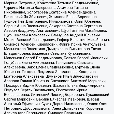
Марина Петровна, Кочеткова Татьяна Владимировна,
Чуркина Наталья Валерьевна, Акимова Татьяна
Николаевна, Золотарева Екатерина Александровна,
Рачинский Ян Збигневич, Жемкова Елена Борисовна,
Гудков Лев Дмитриевич, Илларионова Юлия Юрьевна,
Саранг Анна Васильевна, Захарова Светлана Сергеевна,
Аверин Владимир Анатольевич, Щур Татьяна Михайловна,
Щур Николай Алексеевич, Блинушов Андрей Юрьевич,
Мосин Алексей Геннадьевич, Гефтер Валентин Михайлович,
Симонов Алексей Кириллович, Флиге Ирина Анатольевна,
Мельникова Валентина Дмитриевна, Вититинова Елена
Владимировна, Баженова Светлана Куприяновна,
Максимов Сергей Владимирович, Беляев Сергей Иванович,
Голубева Елена Николаевна, Ганнушкина Светлана
Алексеевна, Закс Елена Владимировна, Буртина Елена
Юрьевна, Гендель Людмила Залмановна, Кокорина
Екатерина Алексеевна, Шуманов Илья Вячеславович,
Арапова Галина Юрьевна, Свечников Анатолий Мариевич,
Прохоров Вадим Юрьевич, Шахова Елена Владимировна,
Подузов Сергей Васильевич, Протасова Ирина
Вячеславовна, Литинский Леонид Борисович, Лукашевский
Сергей Маркович, Бахмин Вячеслав Иванович, Шабад
Анатолий Ефимович, Сухих Дарья Николаевна, Орлов Олег
Петрович, Добровольская Анна Дмитриевна, Королева
Александра Евгеньевна, Смирнов Владимир