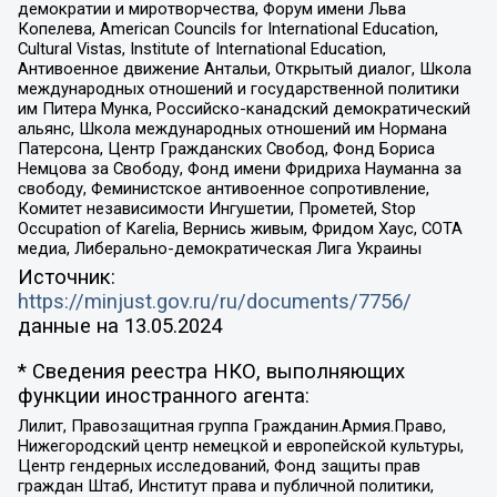
демократии и миротворчества, Форум имени Льва
Копелева, American Councils for International Education,
Cultural Vistas, Institute of International Education,
Антивоенное движение Антальи, Открытый диалог, Школа
международных отношений и государственной политики
им Питера Мунка, Российско-канадский демократический
альянс, Школа международных отношений им Нормана
Патерсона, Центр Гражданских Свобод, Фонд Бориса
Немцова за Свободу, Фонд имени Фридриха Науманна за
свободу, Феминистское антивоенное сопротивление,
Комитет независимости Ингушетии, Прометей, Stop
Occupation of Karelia, Вернись живым, Фридом Хаус, СОТА
медиа, Либерально-демократическая Лига Украины
Источник:
https://minjust.gov.ru/ru/documents/7756/
данные на
13.05.2024
* Сведения реестра НКО, выполняющих
функции иностранного агента:
Лилит, Правозащитная группа Гражданин.Армия.Право,
Нижегородский центр немецкой и европейской культуры,
Центр гендерных исследований, Фонд защиты прав
граждан Штаб, Институт права и публичной политики,