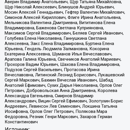
Аверин Владимир Анатольевич, Щур Татьяна Михайловна,
Щур Николай Алексеевич, Блинушов Андрей Юрьевич,
Мосин Алексей Геннадьевич, Гефтер Валентин Михайлович,
Симонов Алексей Кириллович, Флиге Ирина Анатольевна,
Мельникова Валентина Дмитриевна, Вититинова Елена
Владимировна, Баженова Светлана Куприяновна,
Максимов Сергей Владимирович, Беляев Сергей Иванович,
Голубева Елена Николаевна, Ганнушкина Светлана
Алексеевна, Закс Елена Владимировна, Буртина Елена
Юрьевна, Гендель Людмила Залмановна, Кокорина
Екатерина Алексеевна, Шуманов Илья Вячеславович,
Арапова Галина Юрьевна, Свечников Анатолий Мариевич,
Прохоров Вадим Юрьевич, Шахова Елена Владимировна,
Подузов Сергей Васильевич, Протасова Ирина
Вячеславовна, Литинский Леонид Борисович, Лукашевский
Сергей Маркович, Бахмин Вячеслав Иванович, Шабад
Анатолий Ефимович, Сухих Дарья Николаевна, Орлов Олег
Петрович, Добровольская Анна Дмитриевна, Королева
Александра Евгеньевна, Смирнов Владимир
Александрович, Вицин Сергей Ефимович, Золотухин Борис
Андреевич, Левинсон Лев Семенович, Локшина Татьяна
Иосифовна, Орлов Олег Петрович, Полякова Мара
Федоровна, Резник Генри Маркович, Захаров Герман
Константинович
Источник: