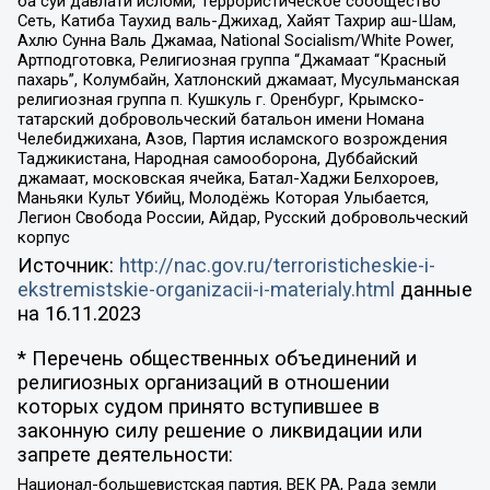
ба суи давлати исломи, Террористическое сообщество
Сеть, Катиба Таухид валь-Джихад, Хайят Тахрир аш-Шам,
Ахлю Сунна Валь Джамаа, National Socialism/White Power,
Артподготовка, Религиозная группа “Джамаат “Красный
пахарь”, Колумбайн, Хатлонский джамаат, Мусульманская
религиозная группа п. Кушкуль г. Оренбург, Крымско-
татарский добровольческий батальон имени Номана
Челебиджихана, Азов, Партия исламского возрождения
Таджикистана, Народная самооборона, Дуббайский
джамаат, московская ячейка, Батал-Хаджи Белхороев,
Маньяки Культ Убийц, Молодёжь Которая Улыбается,
Легион Свобода России, Айдар, Русский добровольческий
корпус
Источник:
http://nac.gov.ru/terroristicheskie-i-
ekstremistskie-organizacii-i-materialy.html
данные
на
16.11.2023
* Перечень общественных объединений и
религиозных организаций в отношении
которых судом принято вступившее в
законную силу решение о ликвидации или
запрете деятельности:
Национал-большевистская партия, ВЕК РА, Рада земли