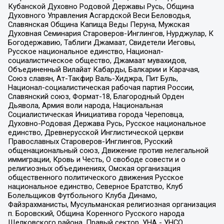
Кубанской Духовно Родовой Державы Русь, Община
Духовного Управления Асгардской Веси Беловодья,
Славянская Община Капища Веды Перуна, Мужская
Духовная Семинария Староверов-Инглингов, Нурджулар, К
Богодержавию, Таблиги Джамаат, Свидетели Иеговы,
Русское национальное единство, Национал-
социалистическое общество, Джамаат мувахидов,
Объединенный Вилайат Кабарды, Балкарии и Карачая,
Союз славян, Ат-Такфир Валь-Хиджра, Пит Буль,
Национал-социалистическая рабочая партия России,
Славянский союз, Формат-18, Благородный Орден
Дьявола, Армия воли народа, Национальная
Социалистическая Инициатива города Череповца,
Духовно-Родовая Держава Русь, Русское национальное
единство, Древнерусской Инглистической церкви
Православных Староверов-Инглингов, Русский
общенациональный союз, Движение против нелегальной
иммиграции, Кровь и Честь, О свободе совести и о
религиозных объединениях, Омская организация
общественного политического движения Русское
национальное единство, Северное Братство, Клуб
Болельщиков Футбольного Клуба Динамо,
Файзрахманисты, Мусульманская религиозная организация
п. Боровский, Община Коренного Русского народа
Щелковского района, Правый сектор, УНА - УНСО,