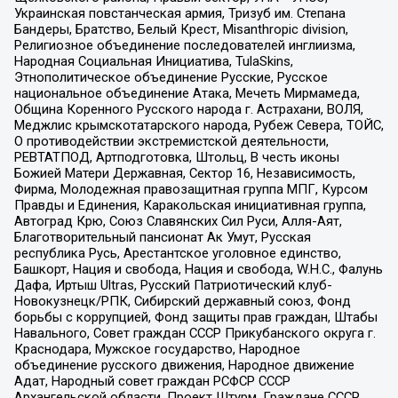
Украинская повстанческая армия, Тризуб им. Степана
Бандеры, Братство, Белый Крест, Misanthropic division,
Религиозное объединение последователей инглиизма,
Народная Социальная Инициатива, TulaSkins,
Этнополитическое объединение Русские, Русское
национальное объединение Атака, Мечеть Мирмамеда,
Община Коренного Русского народа г. Астрахани, ВОЛЯ,
Меджлис крымскотатарского народа, Рубеж Севера, ТОЙС,
О противодействии экстремистской деятельности,
РЕВТАТПОД, Артподготовка, Штольц, В честь иконы
Божией Матери Державная, Сектор 16, Независимость,
Фирма, Молодежная правозащитная группа МПГ, Курсом
Правды и Единения, Каракольская инициативная группа,
Автоград Крю, Союз Славянских Сил Руси, Алля-Аят,
Благотворительный пансионат Ак Умут, Русская
республика Русь, Арестантское уголовное единство,
Башкорт, Нация и свобода, Нация и свобода, W.H.С., Фалунь
Дафа, Иртыш Ultras, Русский Патриотический клуб-
Новокузнецк/РПК, Сибирский державный союз, Фонд
борьбы с коррупцией, Фонд защиты прав граждан, Штабы
Навального, Совет граждан СССР Прикубанского округа г.
Краснодара, Мужское государство, Народное
объединение русского движения, Народное движение
Адат, Народный совет граждан РСФСР СССР
Архангельской области, Проект Штурм, Граждане СССР,