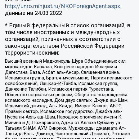
http://unro.minjust.ru/NKOForeignAgent.aspx
данные на
24.03.2022
* Единый федеральный список организаций, в
том числе иностранных и международных
организаций, признанных в соответствии с
законодательством Российской Федерации
террористическими:
Высший военный Маджлисуль Шура Объединенных сил
моджахедов Кавказа, Конгресс народов Ичкерии и
Дагестана, База, Асбат аль-Ансар, Священная война,
Исламская группа, Братья-мусульмане, Партия исламского
освобождения, Лашкар-И-Тайба, Исламская группа,
Движение Талибан, Исламская партия Туркестана,
Общество социальных реформ, Общество возрождения
исламского наследия, Дом двух святых, Джунд аш-Шам,
Исламский джихад, Аль-Каида, Имарат Кавказ, АБТО,
Правый сектор, Исламское государство, Джабха аль-
Нусра ли-Ахль аш-Шам, Народное ополчение имени К.
Минина и Д. Пожарского, Аджр от Аллаха Субхану уа
Тагьаля SHAM, АУМ Синрике, Муджахеды джамаата Ат-
Тавхида Валь-Джихад, Чистопольский Джамаат, Рохнамо