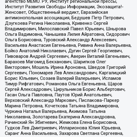
агентство МЕМО. РУ, Институт региональной прессы,
Институт Развития Свободы Информации, Экозащита!-
Женсовет, Общественный вердикт, Евразийская
антимонопольная ассоциация, Бедушев Петр Петрович,
Дзугкоева Регина Николаевна, Кривенко Сергей
Владимирович, Милославский Павел Юрьевич, Шнырова
Ольга Вадимовна, Чанышева Лилия Айратовна, Сидорович
Ольга Борисовна, Туровский Александр Алексеевич,
Васильева Анастасия Евгеньевна, Ривина Анна Валерьевна,
Бойко Анатолий Николаевич, Дугин Сергей Георгиевич,
Пивоваров Андрей Сергеевич, Аверин Виталий Евгеньевич,
Барахоев Магомед Бекханович, Шарипков Олег
Викторович, Мошель Ирина Ароновна, Шведов Григорий
Сергеевич, Пономарев Лев Александрович, Каргалицкий
Борис Юльевич, Созаев Валерий Валерьевич, Исламов
Тимур Рифгатович, Романова Ольга Евгеньевна, Щаров
Сергей Алексадрович, Цирульников Борис Альбертович,
Гасан Ольга Павловна, Паутов Юрий Анатольевич,
Верховский Александр Маркович, Пислакова-Паркер
Марина Петровна, Кочеткова Татьяна Владимировна,
Чуркина Наталья Валерьевна, Акимова Татьяна
Николаевна, Золотарева Екатерина Александровна,
Рачинский Ян Збигневич, Жемкова Елена Борисовна,
Гудков Лев Дмитриевич, Илларионова Юлия Юрьевна,
Саранг Анна Васильевна, Захарова Светлана Сергеевна,