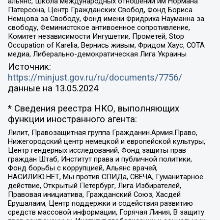
альянс, Школа международных отношений им Нормана
Патерсона, Центр Гражданских Свобод, Фонд Бориса
Немцова за Свободу, Фонд имени Фридриха Науманна за
свободу, Феминистское антивоенное сопротивление,
Комитет независимости Ингушетии, Прометей, Stop
Occupation of Karelia, Вернись живым, Фридом Хаус, СОТА
медиа, Либерально-демократическая Лига Украины
Источник:
https://minjust.gov.ru/ru/documents/7756/
данные на
13.05.2024
* Сведения реестра НКО, выполняющих
функции иностранного агента:
Лилит, Правозащитная группа Гражданин.Армия.Право,
Нижегородский центр немецкой и европейской культуры,
Центр гендерных исследований, Фонд защиты прав
граждан Штаб, Институт права и публичной политики,
Фонд борьбы с коррупцией, Альянс врачей,
НАСИЛИЮ.НЕТ, Мы против СПИДа, СВЕЧА, Гуманитарное
действие, Открытый Петербург, Лига Избирателей,
Правовая инициатива, Гражданский Союз, Хасдей
Ерушалаим, Центр поддержки и содействия развитию
средств массовой информации, Горячая Линия, В защиту