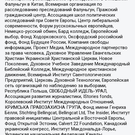
Фалуньгун в Китае, Всемирная организация по
расследованию преследований Фалуньгун, Пражский
гражданский центр, Ассоциация школ политических
исследований при Совете Европы, Центр либеральной
современности, Форум русскоязычных европейцев,
Немецко-русский обмен, Бард колледж, Европейский
выбор, Фонд Ходорковского, Оксфордский российский
фонд, Фонд Будущее России, Компания свободы
информации, Проект Медиа, Международное партнерство
за права человека, Духовное Управление Евангельских
Христиан Украинской Христианской Церкви, Новое
Поколение, Духовное Учебное Заведение Международный
Библейский Колледж, Международное христианское
движение, Всемирный Институт Саентологических
Предприятий, Церковь Духовной Технологии, Европейская
сеть организаций по наблюдению за выборами,
Республика Польша, СВОБОДНЫЙ ИДЕЛЬ-УРАЛ,
Ассоциация развития журналистики, IStories fonds,
Королевский Институт Международных Отношений,
КРИМСЬКА ПРАВОЗАХИСНА ГРУПА, Фонд имени Генриха
Бёлля, Stichting Bellingcat, Bellingcat Ltd, The Insider, Институт
правовой инициативы Центральной и Восточной Европы,
Фонд Открытой Эстонии, Calvert 22 Foundation, Канадский
украинский конгресс, Институт Макдональда-Лорье,
Украинская национальная федерация Канады,