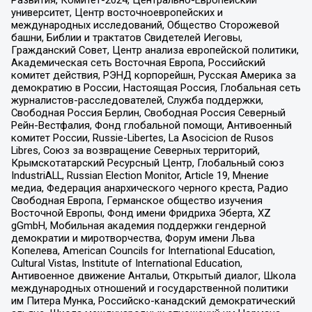
Развития, Комитет-2024, Центрально-Европейский
университет, Центр восточноевропейских и
международных исследований, Общество Сторожевой
башни, Библии и трактатов Свидетелей Иеговы,
Гражданский Совет, Центр анализа европейской политики,
Академическая сеть Восточная Европа, Российский
комитет действия, РЭНД корпорейшн, Русская Америка за
демократию в России, Настоящая Россия, Глобальная сеть
журналистов-расследователей, Служба поддержки,
Свободная Россия Берлин, Свободная Россия Северный
Рейн-Вестфалия, Фонд глобальной помощи, Антивоенный
комитет России, Russie-Libertes, La Asocicion de Rusos
Libres, Союз за возвращение Северных территорий,
Крымскотатарский Ресурсный Центр, Глобальный союз
IndustriALL, Russian Election Monitor, Article 19, Мнение
медиа, Федерация анархического черного креста, Радио
Свободная Европа, Германское общество изучения
Восточной Европы, Фонд имени Фридриха Эберта, XZ
gGmbH, Мобильная академия поддержки гендерной
демократии и миротворчества, Форум имени Льва
Копелева, American Councils for International Education,
Cultural Vistas, Institute of International Education,
Антивоенное движение Антальи, Открытый диалог, Школа
международных отношений и государственной политики
им Питера Мунка, Российско-канадский демократический