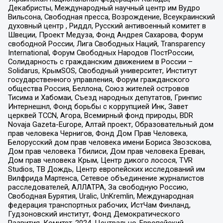
Декабристы, Международный научный центр им Вудро
Вильсона, Свободная пресса, Возрождение, Всеукраинский
духовный центр , Риддл, Русский антивоенный комитет в
Швеции, Проект Медуза, Фонд Андрея Сахарова, Форум
свободной России, Лига Свободных Наций, Transparеncy
International, Форум Свободных Народов ПостРоссии,
Солидарность с гражданским движением в России –
Solidarus, КрымSOS, Свободный университет, Институт
государственного управления, Форум гражданского
общества Россия, Беллона, Союз жителей островов
Тисима и Хабомаи, Съезд народных депутатов, Гринпис
Интернешнл, Фонд борьбы с коррупцией Инк, Завет
церквей TCCN, Агора, Всемирный фонд природы, BDR
Novaja Gazeta-Europe, Алтай проект, Образовательный дом
прав человека Чернигов, Фонд Дом Прав Человека,
Белорусский дом прав человека имени Бориса Звозскова,
Дом прав человека Тбилиси, Дом прав человека Ереван,
Дом прав человека Крым, Центр дикого лосося, TVR
Studios, ТВ Дождь, Центр европейских исследований им
Вилфрида Мартенса, Сетевое объединение журналистов
расследователей, АЛЛАТРА, За свободную Россию,
Свободная Бурятия, Uralic, UnKremlin, Международная
федерация транспортных рабочих, ИстЧам Финланд,
Гудзоновский институт, Фонд Демократического