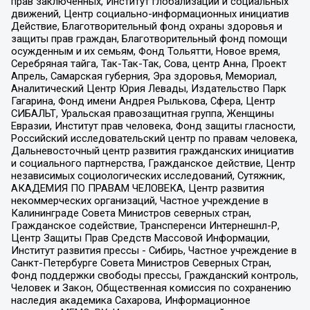
прав заключенных, Институт глобализации и социальных
движений, Центр социально-информационных инициатив
Действие, Благотворительный фонд охраны здоровья и
защиты прав граждан, Благотворительный фонд помощи
осужденным и их семьям, Фонд Тольятти, Новое время,
Серебряная тайга, Так-Так-Так, Сова, центр Анна, Проект
Апрель, Самарская губерния, Эра здоровья, Мемориал,
Аналитический Центр Юрия Левады, Издательство Парк
Гагарина, Фонд имени Андрея Рылькова, Сфера, Центр
СИБАЛЬТ, Уральская правозащитная группа, Женщины
Евразии, Институт прав человека, Фонд защиты гласности,
Российский исследовательский центр по правам человека,
Дальневосточный центр развития гражданских инициатив
и социального партнерства, Гражданское действие, Центр
независимых социологических исследований, Сутяжник,
АКАДЕМИЯ ПО ПРАВАМ ЧЕЛОВЕКА, Центр развития
некоммерческих организаций, Частное учреждение в
Калининграде Совета Министров северных стран,
Гражданское содействие, Трансперенси Интернешнл-Р,
Центр Защиты Прав Средств Массовой Информации,
Институт развития прессы - Сибирь, Частное учреждение в
Санкт-Петербурге Совета Министров Северных Стран,
Фонд поддержки свободы прессы, Гражданский контроль,
Человек и Закон, Общественная комиссия по сохранению
наследия академика Сахарова, Информационное