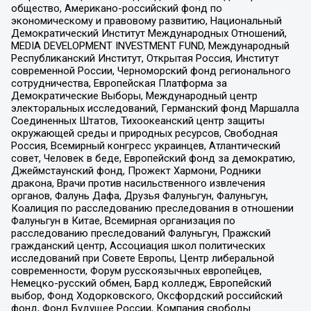
общество, Американо-российский фонд по
экономическому и правовому развитию, Национальный
Демократический Институт Международных Отношений,
MEDIA DEVELOPMENT INVESTMENT FUND, Международный
Республиканский Институт, Открытая Россия, Институт
современной России, Черноморский фонд регионального
сотрудничества, Европейская Платформа за
Демократические Выборы, Международный центр
электоральных исследований, Германский фонд Маршалла
Соединенных Штатов, Тихоокеанский центр защиты
окружающей среды и природных ресурсов, Свободная
Россия, Всемирный конгресс украинцев, Атлантический
совет, Человек в беде, Европейский фонд за демократию,
Джеймстаунский фонд, Прожект Хармони, Родники
дракона, Врачи против насильственного извлечения
органов, Фалунь Дафа, Друзья Фалуньгун, Фалуньгун,
Коалиция по расследованию преследования в отношении
Фалуньгун в Китае, Всемирная организация по
расследованию преследований Фалуньгун, Пражский
гражданский центр, Ассоциация школ политических
исследований при Совете Европы, Центр либеральной
современности, Форум русскоязычных европейцев,
Немецко-русский обмен, Бард колледж, Европейский
выбор, Фонд Ходорковского, Оксфордский российский
фонд, Фонд Будущее России, Компания свободы