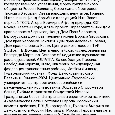
государственного управления, Форум гражданского
общества Россия, Беллона, Союз жителей островов
Тисима и Хабомаи, Съезд народных депутатов, Гринпис
Интернешнл, Фонд борьбы с коррупцией Инк, Завет
церквей TCCN, Агора, Всемирный фонд природы, BDR
Novaja Gazeta-Europe, Алтай проект, Образовательный дом
прав человека Чернигов, Фонд Дом Прав Человека,
Белорусский дом прав человека имени Бориса Звозскова,
Дом прав человека Тбилиси, Дом прав человека Ереван,
Дом прав человека Крым, Центр дикого лосося, TVR
Studios, ТВ Дождь, Центр европейских исследований им
Вилфрида Мартенса, Сетевое объединение журналистов
расследователей, АЛЛАТРА, За свободную Россию,
Свободная Бурятия, Uralic, UnKremlin, Международная
федерация транспортных рабочих, ИстЧам Финланд,
Гудзоновский институт, Фонд Демократического
Развития, Комитет-2024, Центрально-Европейский
университет, Центр восточноевропейских и
международных исследований, Общество Сторожевой
башни, Библии и трактатов Свидетелей Иеговы,
Гражданский Совет, Центр анализа европейской политики,
Академическая сеть Восточная Европа, Российский
комитет действия, РЭНД корпорейшн, Русская Америка за
демократию в России, Настоящая Россия, Глобальная сеть