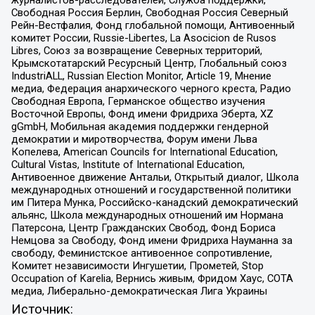
журналистов-расследователей, Служба поддержки,
Свободная Россия Берлин, Свободная Россия Северный
Рейн-Вестфалия, Фонд глобальной помощи, Антивоенный
комитет России, Russie-Libertes, La Asocicion de Rusos
Libres, Союз за возвращение Северных территорий,
Крымскотатарский Ресурсный Центр, Глобальный союз
IndustriALL, Russian Election Monitor, Article 19, Мнение
медиа, Федерация анархического черного креста, Радио
Свободная Европа, Германское общество изучения
Восточной Европы, Фонд имени Фридриха Эберта, XZ
gGmbH, Мобильная академия поддержки гендерной
демократии и миротворчества, Форум имени Льва
Копелева, American Councils for International Education,
Cultural Vistas, Institute of International Education,
Антивоенное движение Антальи, Открытый диалог, Школа
международных отношений и государственной политики
им Питера Мунка, Российско-канадский демократический
альянс, Школа международных отношений им Нормана
Патерсона, Центр Гражданских Свобод, Фонд Бориса
Немцова за Свободу, Фонд имени Фридриха Науманна за
свободу, Феминистское антивоенное сопротивление,
Комитет независимости Ингушетии, Прометей, Stop
Occupation of Karelia, Вернись живым, Фридом Хаус, СОТА
медиа, Либерально-демократическая Лига Украины
Источник: