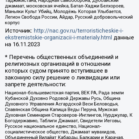
Таджикистана, Народная самооборона, Дуббайский
джамаат, московская ячейка, Батал-Хаджи Белхороев,
Маньяки Культ Убийц, Молодёжь Которая Улыбается,
Легион Свобода России, Айдар, Русский добровольческий
корпус
Источник:
http://nac.gov.ru/terroristicheskie-i-
ekstremistskie-organizacii-i-materialy.html
данные
на
16.11.2023
* Перечень общественных объединений и
религиозных организаций в отношении
которых судом принято вступившее в
законную силу решение о ликвидации или
запрете деятельности:
Национал-большевистская партия, ВЕК РА, Рада земли
Кубанской Духовно Родовой Державы Русь, Община
Духовного Управления Асгардской Веси Беловодья,
Славянская Община Капища Веды Перуна, Мужская
Духовная Семинария Староверов-Инглингов, Нурджулар, К
Богодержавию, Таблиги Джамаат, Свидетели Иеговы,
Русское национальное единство, Национал-
социалистическое общество, Джамаат мувахидов,
Объединенный Вилайат Кабарды, Балкарии и Карачая,