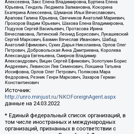
Алексеевна, Закс Елена Владимировна, Буртина Елена
Юрьевна, Гендель Людмила Залмановна, Кокорина
Екатерина Алексеевна, Шуманов Илья Вячеславович,
Арапова Галина Юрьевна, Свечников Анатолий Мариевич,
Прохоров Вадим Юрьевич, Шахова Елена Владимировна,
Подузов Сергей Васильевич, Протасова Ирина
Вячеславовна, Литинский Леонид Борисович, Лукашевский
Сергей Маркович, Бахмин Вячеслав Иванович, Шабад
Анатолий Ефимович, Сухих Дарья Николаевна, Орлов Олег
Петрович, Добровольская Анна Дмитриевна, Королева
Александра Евгеньевна, Смирнов Владимир
Александрович, Вицин Сергей Ефимович, Золотухин Борис
Андреевич, Левинсон Лев Семенович, Локшина Татьяна
Иосифовна, Орлов Олег Петрович, Полякова Мара
Федоровна, Резник Генри Маркович, Захаров Герман
Константинович
Источник:
http://unro.minjust.ru/NKOForeignAgent.aspx
данные на
24.03.2022
* Единый федеральный список организаций, в
том числе иностранных и международных
организаций, признанных в соответствии с