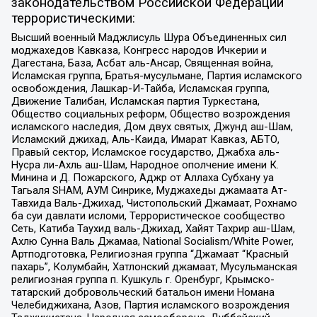
законодательством Российской Федерации
террористическими:
Высший военный Маджлисуль Шура Объединенных сил
моджахедов Кавказа, Конгресс народов Ичкерии и
Дагестана, База, Асбат аль-Ансар, Священная война,
Исламская группа, Братья-мусульмане, Партия исламского
освобождения, Лашкар-И-Тайба, Исламская группа,
Движение Талибан, Исламская партия Туркестана,
Общество социальных реформ, Общество возрождения
исламского наследия, Дом двух святых, Джунд аш-Шам,
Исламский джихад, Аль-Каида, Имарат Кавказ, АБТО,
Правый сектор, Исламское государство, Джабха аль-
Нусра ли-Ахль аш-Шам, Народное ополчение имени К.
Минина и Д. Пожарского, Аджр от Аллаха Субхану уа
Тагьаля SHAM, АУМ Синрике, Муджахеды джамаата Ат-
Тавхида Валь-Джихад, Чистопольский Джамаат, Рохнамо
ба суи давлати исломи, Террористическое сообщество
Сеть, Катиба Таухид валь-Джихад, Хайят Тахрир аш-Шам,
Ахлю Сунна Валь Джамаа, National Socialism/White Power,
Артподготовка, Религиозная группа “Джамаат “Красный
пахарь”, Колумбайн, Хатлонский джамаат, Мусульманская
религиозная группа п. Кушкуль г. Оренбург, Крымско-
татарский добровольческий батальон имени Номана
Челебиджихана, Азов, Партия исламского возрождения