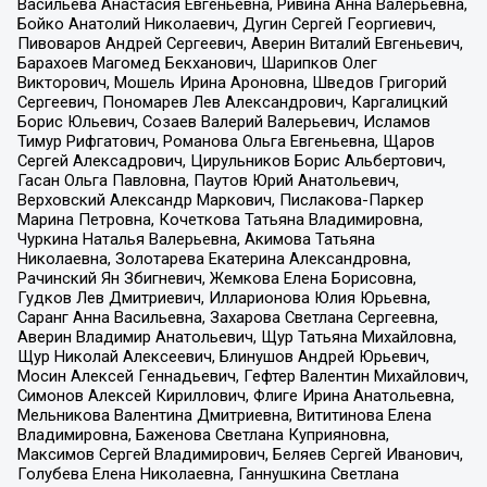
Васильева Анастасия Евгеньевна, Ривина Анна Валерьевна,
Бойко Анатолий Николаевич, Дугин Сергей Георгиевич,
Пивоваров Андрей Сергеевич, Аверин Виталий Евгеньевич,
Барахоев Магомед Бекханович, Шарипков Олег
Викторович, Мошель Ирина Ароновна, Шведов Григорий
Сергеевич, Пономарев Лев Александрович, Каргалицкий
Борис Юльевич, Созаев Валерий Валерьевич, Исламов
Тимур Рифгатович, Романова Ольга Евгеньевна, Щаров
Сергей Алексадрович, Цирульников Борис Альбертович,
Гасан Ольга Павловна, Паутов Юрий Анатольевич,
Верховский Александр Маркович, Пислакова-Паркер
Марина Петровна, Кочеткова Татьяна Владимировна,
Чуркина Наталья Валерьевна, Акимова Татьяна
Николаевна, Золотарева Екатерина Александровна,
Рачинский Ян Збигневич, Жемкова Елена Борисовна,
Гудков Лев Дмитриевич, Илларионова Юлия Юрьевна,
Саранг Анна Васильевна, Захарова Светлана Сергеевна,
Аверин Владимир Анатольевич, Щур Татьяна Михайловна,
Щур Николай Алексеевич, Блинушов Андрей Юрьевич,
Мосин Алексей Геннадьевич, Гефтер Валентин Михайлович,
Симонов Алексей Кириллович, Флиге Ирина Анатольевна,
Мельникова Валентина Дмитриевна, Вититинова Елена
Владимировна, Баженова Светлана Куприяновна,
Максимов Сергей Владимирович, Беляев Сергей Иванович,
Голубева Елена Николаевна, Ганнушкина Светлана