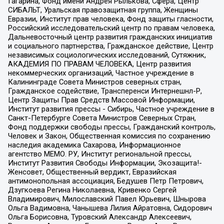
Гагарина, Фонд имени Андрея Рылькова, Сфера, Центр
СИБАЛЬТ, Уральская правозащитная группа, Женщины
Евразии, Институт прав человека, Фонд защиты гласности,
Российский исследовательский центр по правам человека,
Дальневосточный центр развития гражданских инициатив
и социального партнерства, Гражданское действие, Центр
независимых социологических исследований, Сутяжник,
АКАДЕМИЯ ПО ПРАВАМ ЧЕЛОВЕКА, Центр развития
некоммерческих организаций, Частное учреждение в
Калининграде Совета Министров северных стран,
Гражданское содействие, Трансперенси Интернешнл-Р,
Центр Защиты Прав Средств Массовой Информации,
Институт развития прессы - Сибирь, Частное учреждение в
Санкт-Петербурге Совета Министров Северных Стран,
Фонд поддержки свободы прессы, Гражданский контроль,
Человек и Закон, Общественная комиссия по сохранению
наследия академика Сахарова, Информационное
агентство МЕМО. РУ, Институт региональной прессы,
Институт Развития Свободы Информации, Экозащита!-
Женсовет, Общественный вердикт, Евразийская
антимонопольная ассоциация, Бедушев Петр Петрович,
Дзугкоева Регина Николаевна, Кривенко Сергей
Владимирович, Милославский Павел Юрьевич, Шнырова
Ольга Вадимовна, Чанышева Лилия Айратовна, Сидорович
Ольга Борисовна, Туровский Александр Алексеевич,