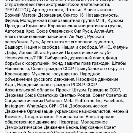
О противодействии экстремистской деятельности,
РЕВТАТПОД, Артподготовка, Штольц, В честь иконы
Божией Матери Державная, Сектор 16, Независимость,
Фирма, Молодежная правозащитная группа МПГ, Курсом
Правды и Единения, Каракольская инициативная группа,
Автоград Крю, Союз Славянских Сил Руси, Алля-Аят,
Благотворительный пансионат Ак Умут, Русская
республика Русь, Арестантское уголовное единство,
Башкорт, Нация и свобода, Нация и свобода, W.H.С., Фалунь
Дафа, Иртыш Ultras, Русский Патриотический клуб-
Новокузнецк/РПК, Сибирский державный союз, Фонд
борьбы с коррупцией, Фонд защиты прав граждан, Штабы
Навального, Совет граждан СССР Прикубанского округа г.
Краснодара, Мужское государство, Народное
объединение русского движения, Народное движение
Адат, Народный совет граждан РСФСР СССР
Архангельской области, Проект Штурм, Граждане СССР,
Держава Союз Советских Светлых Родов, Совет Советских
Социалистических Районов, Meta Platforms Inc, Facebook,
Instagram, WhatsApp, СИЧ-С14, Добровольческое
Движение Организации украинских националистов, Черный
Комитет, Татарстанское Региональное Всетатарское
общественное движение, Невоград, Молодежное
Демократическое Движение Весна, Верховный Совет
Татарской Автономной Советской Социалистической