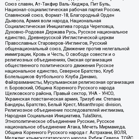
Союз славян, Ат-Такфир Валь-Хиджра, Пит Буль,
Национал-социалистическая рабочая партия России,
Славянский союз, Формат-18, Благородный Орден
Дьявола, Армия воли народа, Национальная
Социалистическая Инициатива города Череповца,
Духовно-Родовая Держава Русь, Русское национальное
единство, Древнерусской Инглистической церкви
Православных Староверов-Инглингов, Русский
общенациональный союз, Движение против нелегальной
иммиграции, Кровь и Честь, О свободе совести и о
религиозных объединениях, Омская организация
общественного политического движения Русское
национальное единство, Северное Братство, Клуб
Болельщиков Футбольного Клуба Динамо,
Файзрахманисты, Мусульманская религиозная организация
п. Боровский, Община Коренного Русского народа
Щелковского района, Правый сектор, УНА - УНСО,
Украинская повстанческая армия, Тризуб им. Степана
Бандеры, Братство, Белый Крест, Misanthropic division,
Религиозное объединение последователей инглиизма,
Народная Социальная Инициатива, TulaSkins,
Этнополитическое объединение Русские, Русское
национальное объединение Атака, Мечеть Мирмамеда,
Община Коренного Русского народа г. Астрахани, ВОЛЯ,
Меджлис крымскотатарского народа, Рубеж Севера, ТОЙС,