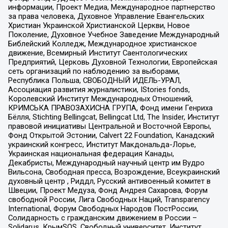
информации, Проект Медиа, Международное партнерство
за права человека, Духовное Управление Евангельских
Христиан Украинской Христианской Церкви, Новое
Поколение, Духовное Учебное Заведение Международный
Библейский Колледж, Международное христианское
движение, Всемирный Институт Саентологических
Предприятий, Церковь Духовной Технологии, Европейская
сеть организаций по наблюдению за выборами,
Республика Польша, СВОБОДНЫЙ ИДЕЛЬ-УРАЛ,
Ассоциация развития журналистики, IStories fonds,
Королевский Институт Международных Отношений,
КРИМСЬКА ПРАВОЗАХИСНА ГРУПА, Фонд имени Генриха
Бёлля, Stichting Bellingcat, Bellingcat Ltd, The Insider, Институт
правовой инициативы Центральной и Восточной Европы,
Фонд Открытой Эстонии, Calvert 22 Foundation, Канадский
украинский конгресс, Институт Макдональда-Лорье,
Украинская национальная федерация Канады,
Декабристы, Международный научный центр им Вудро
Вильсона, Свободная пресса, Возрождение, Всеукраинский
духовный центр , Риддл, Русский антивоенный комитет в
Швеции, Проект Медуза, Фонд Андрея Сахарова, Форум
свободной России, Лига Свободных Наций, Transparеncy
International, Форум Свободных Народов ПостРоссии,
Солидарность с гражданским движением в России –
Solidarus, КрымSOS, Свободный университет, Институт