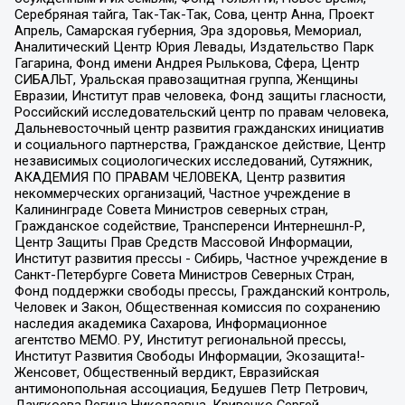
Серебряная тайга, Так-Так-Так, Сова, центр Анна, Проект
Апрель, Самарская губерния, Эра здоровья, Мемориал,
Аналитический Центр Юрия Левады, Издательство Парк
Гагарина, Фонд имени Андрея Рылькова, Сфера, Центр
СИБАЛЬТ, Уральская правозащитная группа, Женщины
Евразии, Институт прав человека, Фонд защиты гласности,
Российский исследовательский центр по правам человека,
Дальневосточный центр развития гражданских инициатив
и социального партнерства, Гражданское действие, Центр
независимых социологических исследований, Сутяжник,
АКАДЕМИЯ ПО ПРАВАМ ЧЕЛОВЕКА, Центр развития
некоммерческих организаций, Частное учреждение в
Калининграде Совета Министров северных стран,
Гражданское содействие, Трансперенси Интернешнл-Р,
Центр Защиты Прав Средств Массовой Информации,
Институт развития прессы - Сибирь, Частное учреждение в
Санкт-Петербурге Совета Министров Северных Стран,
Фонд поддержки свободы прессы, Гражданский контроль,
Человек и Закон, Общественная комиссия по сохранению
наследия академика Сахарова, Информационное
агентство МЕМО. РУ, Институт региональной прессы,
Институт Развития Свободы Информации, Экозащита!-
Женсовет, Общественный вердикт, Евразийская
антимонопольная ассоциация, Бедушев Петр Петрович,
Дзугкоева Регина Николаевна, Кривенко Сергей