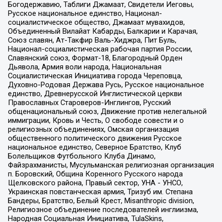
Богодержавию, Таблиги Джамаат, Свидетели Иеговы,
Русское национальное единство, Национал-
социалистическое общество, Джамаат мувахидов,
Объединенный Вилайат Кабарды, Балкарии и Карачая,
Союз славян, Ат-Такфир Валь-Хиджра, Пит Буль,
Национал-социалистическая рабочая партия России,
Славянский союз, Формат-18, Благородный Орден
Дьявола, Армия воли народа, Национальная
Социалистическая Инициатива города Череповца,
Духовно-Родовая Держава Русь, Русское национальное
единство, Древнерусской Инглистической церкви
Православных Староверов-Инглингов, Русский
общенациональный союз, Движение против нелегальной
иммиграции, Кровь и Честь, О свободе совести и о
религиозных объединениях, Омская организация
общественного политического движения Русское
национальное единство, Северное Братство, Клуб
Болельщиков Футбольного Клуба Динамо,
Файзрахманисты, Мусульманская религиозная организация
п. Боровский, Община Коренного Русского народа
Щелковского района, Правый сектор, УНА - УНСО,
Украинская повстанческая армия, Тризуб им. Степана
Бандеры, Братство, Белый Крест, Misanthropic division,
Религиозное объединение последователей инглиизма,
Народная Социальная Инициатива, TulaSkins,