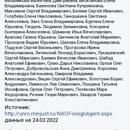
Мельникова Валентина Дмитриевна, Вититинова Елена
Владимировна, Баженова Светлана Куприяновна,
Максимов Сергей Владимирович, Беляев Сергей Иванович,
Голубева Елена Николаевна, Ганнушкина Светлана
Алексеевна, Закс Елена Владимировна, Буртина Елена
Юрьевна, Гендель Людмила Залмановна, Кокорина
Екатерина Алексеевна, Шуманов Илья Вячеславович,
Арапова Галина Юрьевна, Свечников Анатолий Мариевич,
Прохоров Вадим Юрьевич, Шахова Елена Владимировна,
Подузов Сергей Васильевич, Протасова Ирина
Вячеславовна, Литинский Леонид Борисович, Лукашевский
Сергей Маркович, Бахмин Вячеслав Иванович, Шабад
Анатолий Ефимович, Сухих Дарья Николаевна, Орлов Олег
Петрович, Добровольская Анна Дмитриевна, Королева
Александра Евгеньевна, Смирнов Владимир
Александрович, Вицин Сергей Ефимович, Золотухин Борис
Андреевич, Левинсон Лев Семенович, Локшина Татьяна
Иосифовна, Орлов Олег Петрович, Полякова Мара
Федоровна, Резник Генри Маркович, Захаров Герман
Константинович
Источник:
http://unro.minjust.ru/NKOForeignAgent.aspx
данные на
24.03.2022