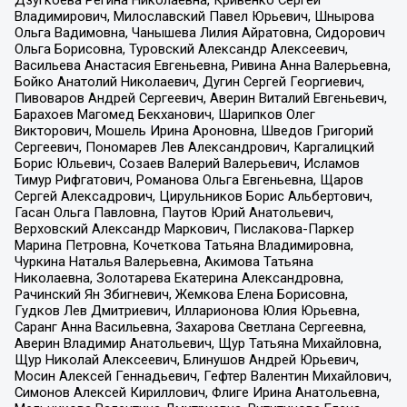
Владимирович, Милославский Павел Юрьевич, Шнырова
Ольга Вадимовна, Чанышева Лилия Айратовна, Сидорович
Ольга Борисовна, Туровский Александр Алексеевич,
Васильева Анастасия Евгеньевна, Ривина Анна Валерьевна,
Бойко Анатолий Николаевич, Дугин Сергей Георгиевич,
Пивоваров Андрей Сергеевич, Аверин Виталий Евгеньевич,
Барахоев Магомед Бекханович, Шарипков Олег
Викторович, Мошель Ирина Ароновна, Шведов Григорий
Сергеевич, Пономарев Лев Александрович, Каргалицкий
Борис Юльевич, Созаев Валерий Валерьевич, Исламов
Тимур Рифгатович, Романова Ольга Евгеньевна, Щаров
Сергей Алексадрович, Цирульников Борис Альбертович,
Гасан Ольга Павловна, Паутов Юрий Анатольевич,
Верховский Александр Маркович, Пислакова-Паркер
Марина Петровна, Кочеткова Татьяна Владимировна,
Чуркина Наталья Валерьевна, Акимова Татьяна
Николаевна, Золотарева Екатерина Александровна,
Рачинский Ян Збигневич, Жемкова Елена Борисовна,
Гудков Лев Дмитриевич, Илларионова Юлия Юрьевна,
Саранг Анна Васильевна, Захарова Светлана Сергеевна,
Аверин Владимир Анатольевич, Щур Татьяна Михайловна,
Щур Николай Алексеевич, Блинушов Андрей Юрьевич,
Мосин Алексей Геннадьевич, Гефтер Валентин Михайлович,
Симонов Алексей Кириллович, Флиге Ирина Анатольевна,