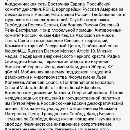
Академическая сеть Восточная Европа, Российский
комитет действия, РЭНД корпорейшн, Русская Америка за
демократию в России, Настоящая Россия, Глобальная сеть
журналистов-расследователей, Служба поддержки,
Свободная Россия Берлин, Свободная Россия Северный
Рейн-Вестфалия, Фонд глобальной помощи, Антивоенный
комитет России, Russie-Libertes, La Asocicion de Rusos
Libres, Союз за возвращение Северных территорий,
Крымскотатарский Ресурсный Центр, Глобальный союз
IndustriALL, Russian Election Monitor, Article 19, Мнение
медиа, Федерация анархического черного креста, Радио
Свободная Европа, Германское общество изучения
Восточной Европы, Фонд имени Фридриха Эберта, XZ
gGmbH, Мобильная академия поддержки гендерной
демократии и миротворчества, Форум имени Льва
Копелева, American Councils for International Education,
Cultural Vistas, Institute of International Education,
Антивоенное движение Антальи, Открытый диалог, Школа
международных отношений и государственной политики
им Питера Мунка, Российско-канадский демократический
альянс, Школа международных отношений им Нормана
Патерсона, Центр Гражданских Свобод, Фонд Бориса
Немцова за Свободу, Фонд имени Фридриха Науманна за
свободу, Феминистское антивоенное сопротивление,
Комитет независимости Ингушетии, Прометей, Stop