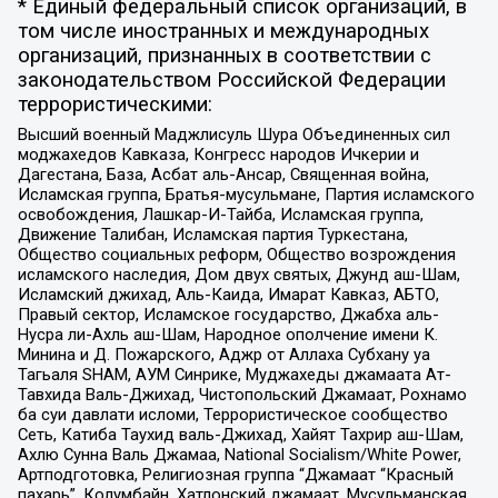
* Единый федеральный список организаций, в
том числе иностранных и международных
организаций, признанных в соответствии с
законодательством Российской Федерации
террористическими:
Высший военный Маджлисуль Шура Объединенных сил
моджахедов Кавказа, Конгресс народов Ичкерии и
Дагестана, База, Асбат аль-Ансар, Священная война,
Исламская группа, Братья-мусульмане, Партия исламского
освобождения, Лашкар-И-Тайба, Исламская группа,
Движение Талибан, Исламская партия Туркестана,
Общество социальных реформ, Общество возрождения
исламского наследия, Дом двух святых, Джунд аш-Шам,
Исламский джихад, Аль-Каида, Имарат Кавказ, АБТО,
Правый сектор, Исламское государство, Джабха аль-
Нусра ли-Ахль аш-Шам, Народное ополчение имени К.
Минина и Д. Пожарского, Аджр от Аллаха Субхану уа
Тагьаля SHAM, АУМ Синрике, Муджахеды джамаата Ат-
Тавхида Валь-Джихад, Чистопольский Джамаат, Рохнамо
ба суи давлати исломи, Террористическое сообщество
Сеть, Катиба Таухид валь-Джихад, Хайят Тахрир аш-Шам,
Ахлю Сунна Валь Джамаа, National Socialism/White Power,
Артподготовка, Религиозная группа “Джамаат “Красный
пахарь”, Колумбайн, Хатлонский джамаат, Мусульманская