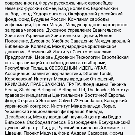
современности, Форум русскоязычных европейцев,
Немецко-русский обмен, Бард колледж, Европейский
выбор, Фонд Ходорковского, Оксфордский российский
фонд, Фонд Будущее России, Компания свободы
информации, Проект Медиа, Международное партнерство
за права человека, Духовное Управление Евангельских
Христиан Украинской Христианской Церкви, Новое
Поколение, Духовное Учебное Заведение Международный
Библейский Колледж, Международное христианское
движение, Всемирный Институт Саентологических
Предприятий, Церковь Духовной Технологии, Европейская
сеть организаций по наблюдению за выборами,
Республика Польша, СВОБОДНЫЙ ИДЕЛЬ-УРАЛ,
Ассоциация развития журналистики, IStories fonds,
Королевский Институт Международных Отношений,
КРИМСЬКА ПРАВОЗАХИСНА ГРУПА, Фонд имени Генриха
Бёлля, Stichting Bellingcat, Bellingcat Ltd, The Insider, Институт
правовой инициативы Центральной и Восточной Европы,
Фонд Открытой Эстонии, Calvert 22 Foundation, Канадский
украинский конгресс, Институт Макдональда-Лорье,
Украинская национальная федерация Канады,
Декабристы, Международный научный центр им Вудро
Вильсона, Свободная пресса, Возрождение, Всеукраинский
духовный центр , Риддл, Русский антивоенный комитет в
Швеции, Проект Медуза, Фонд Андрея Сахарова, Форум