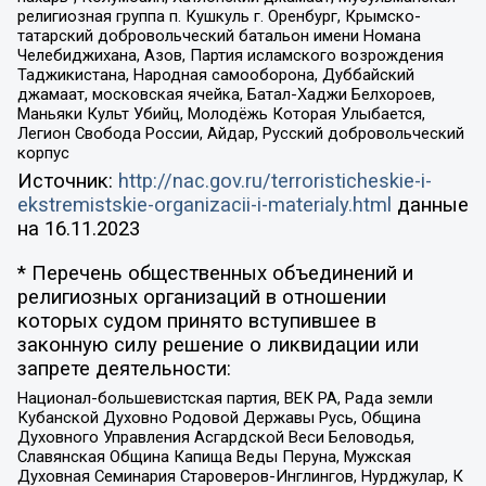
религиозная группа п. Кушкуль г. Оренбург, Крымско-
татарский добровольческий батальон имени Номана
Челебиджихана, Азов, Партия исламского возрождения
Таджикистана, Народная самооборона, Дуббайский
джамаат, московская ячейка, Батал-Хаджи Белхороев,
Маньяки Культ Убийц, Молодёжь Которая Улыбается,
Легион Свобода России, Айдар, Русский добровольческий
корпус
Источник:
http://nac.gov.ru/terroristicheskie-i-
ekstremistskie-organizacii-i-materialy.html
данные
на
16.11.2023
* Перечень общественных объединений и
религиозных организаций в отношении
которых судом принято вступившее в
законную силу решение о ликвидации или
запрете деятельности:
Национал-большевистская партия, ВЕК РА, Рада земли
Кубанской Духовно Родовой Державы Русь, Община
Духовного Управления Асгардской Веси Беловодья,
Славянская Община Капища Веды Перуна, Мужская
Духовная Семинария Староверов-Инглингов, Нурджулар, К