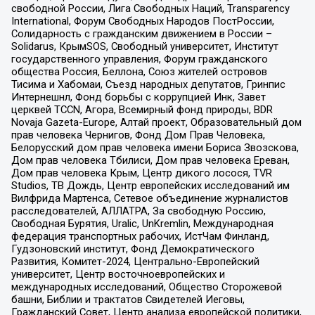
свободной России, Лига Свободных Наций, Transparеncy
International, Форум Свободных Народов ПостРоссии,
Солидарность с гражданским движением в России –
Solidarus, КрымSOS, Свободный университет, Институт
государственного управления, Форум гражданского
общества Россия, Беллона, Союз жителей островов
Тисима и Хабомаи, Съезд народных депутатов, Гринпис
Интернешнл, Фонд борьбы с коррупцией Инк, Завет
церквей TCCN, Агора, Всемирный фонд природы, BDR
Novaja Gazeta-Europe, Алтай проект, Образовательный дом
прав человека Чернигов, Фонд Дом Прав Человека,
Белорусский дом прав человека имени Бориса Звозскова,
Дом прав человека Тбилиси, Дом прав человека Ереван,
Дом прав человека Крым, Центр дикого лосося, TVR
Studios, ТВ Дождь, Центр европейских исследований им
Вилфрида Мартенса, Сетевое объединение журналистов
расследователей, АЛЛАТРА, За свободную Россию,
Свободная Бурятия, Uralic, UnKremlin, Международная
федерация транспортных рабочих, ИстЧам Финланд,
Гудзоновский институт, Фонд Демократического
Развития, Комитет-2024, Центрально-Европейский
университет, Центр восточноевропейских и
международных исследований, Общество Сторожевой
башни, Библии и трактатов Свидетелей Иеговы,
Гражданский Совет, Центр анализа европейской политики,