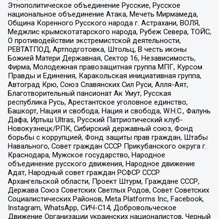
Этнополитическое объединение Русские, Русское
национальное объединение Атака, Мечеть Мирмамеда,
Община Коренного Русского народа г. Астрахани, ВОЛЯ,
Меджлис крымскотатарского народа, Рубеж Севера, ТОЙС,
О противодействии экстремистской деятельности,
РЕВТАТПОД, Артподготовка, Штольц, В честь иконы
Божией Матери Державная, Сектор 16, Независимость,
Фирма, Молодежная правозащитная группа МПГ, Курсом
Правды и Единения, Каракольская инициативная группа,
Автоград Крю, Союз Славянских Сил Руси, Алля-Аят,
Благотворительный пансионат Ак Умут, Русская
республика Русь, Арестантское уголовное единство,
Башкорт, Нация и свобода, Нация и свобода, W.H.С., Фалунь
Дафа, Иртыш Ultras, Русский Патриотический клуб-
Новокузнецк/РПК, Сибирский державный союз, Фонд
борьбы с коррупцией, Фонд защиты прав граждан, Штабы
Навального, Совет граждан СССР Прикубанского округа г.
Краснодара, Мужское государство, Народное
объединение русского движения, Народное движение
Адат, Народный совет граждан РСФСР СССР
Архангельской области, Проект Штурм, Граждане СССР,
Держава Союз Советских Светлых Родов, Совет Советских
Социалистических Районов, Meta Platforms Inc, Facebook,
Instagram, WhatsApp, СИЧ-С14, Добровольческое
Движение Организации украинских националистов, Черный