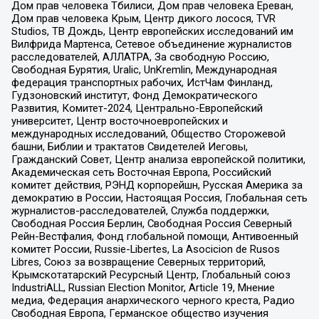
Дом прав человека Тбилиси, Дом прав человека Ереван,
Дом прав человека Крым, Центр дикого лосося, TVR
Studios, ТВ Дождь, Центр европейских исследований им
Вилфрида Мартенса, Сетевое объединение журналистов
расследователей, АЛЛАТРА, За свободную Россию,
Свободная Бурятия, Uralic, UnKremlin, Международная
федерация транспортных рабочих, ИстЧам Финланд,
Гудзоновский институт, Фонд Демократического
Развития, Комитет-2024, Центрально-Европейский
университет, Центр восточноевропейских и
международных исследований, Общество Сторожевой
башни, Библии и трактатов Свидетелей Иеговы,
Гражданский Совет, Центр анализа европейской политики,
Академическая сеть Восточная Европа, Российский
комитет действия, РЭНД корпорейшн, Русская Америка за
демократию в России, Настоящая Россия, Глобальная сеть
журналистов-расследователей, Служба поддержки,
Свободная Россия Берлин, Свободная Россия Северный
Рейн-Вестфалия, Фонд глобальной помощи, Антивоенный
комитет России, Russie-Libertes, La Asocicion de Rusos
Libres, Союз за возвращение Северных территорий,
Крымскотатарский Ресурсный Центр, Глобальный союз
IndustriALL, Russian Election Monitor, Article 19, Мнение
медиа, Федерация анархического черного креста, Радио
Свободная Европа, Германское общество изучения