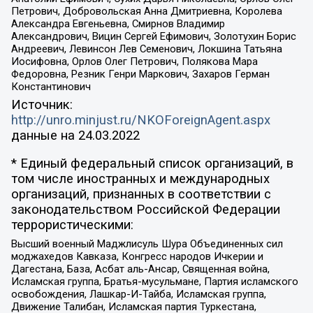
Петрович, Добровольская Анна Дмитриевна, Королева
Александра Евгеньевна, Смирнов Владимир
Александрович, Вицин Сергей Ефимович, Золотухин Борис
Андреевич, Левинсон Лев Семенович, Локшина Татьяна
Иосифовна, Орлов Олег Петрович, Полякова Мара
Федоровна, Резник Генри Маркович, Захаров Герман
Константинович
Источник:
http://unro.minjust.ru/NKOForeignAgent.aspx
данные на
24.03.2022
* Единый федеральный список организаций, в
том числе иностранных и международных
организаций, признанных в соответствии с
законодательством Российской Федерации
террористическими:
Высший военный Маджлисуль Шура Объединенных сил
моджахедов Кавказа, Конгресс народов Ичкерии и
Дагестана, База, Асбат аль-Ансар, Священная война,
Исламская группа, Братья-мусульмане, Партия исламского
освобождения, Лашкар-И-Тайба, Исламская группа,
Движение Талибан, Исламская партия Туркестана,