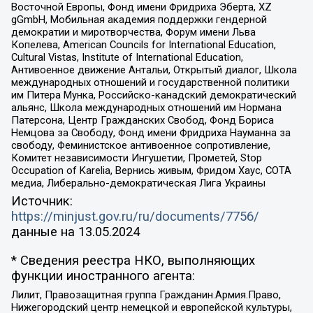
Восточной Европы, Фонд имени Фридриха Эберта, XZ
gGmbH, Мобильная академия поддержки гендерной
демократии и миротворчества, Форум имени Льва
Копелева, American Councils for International Education,
Cultural Vistas, Institute of International Education,
Антивоенное движение Антальи, Открытый диалог, Школа
международных отношений и государственной политики
им Питера Мунка, Российско-канадский демократический
альянс, Школа международных отношений им Нормана
Патерсона, Центр Гражданских Свобод, Фонд Бориса
Немцова за Свободу, Фонд имени Фридриха Науманна за
свободу, Феминистское антивоенное сопротивление,
Комитет независимости Ингушетии, Прометей, Stop
Occupation of Karelia, Вернись живым, Фридом Хаус, СОТА
медиа, Либерально-демократическая Лига Украины
Источник:
https://minjust.gov.ru/ru/documents/7756/
данные на
13.05.2024
* Сведения реестра НКО, выполняющих
функции иностранного агента:
Лилит, Правозащитная группа Гражданин.Армия.Право,
Нижегородский центр немецкой и европейской культуры,