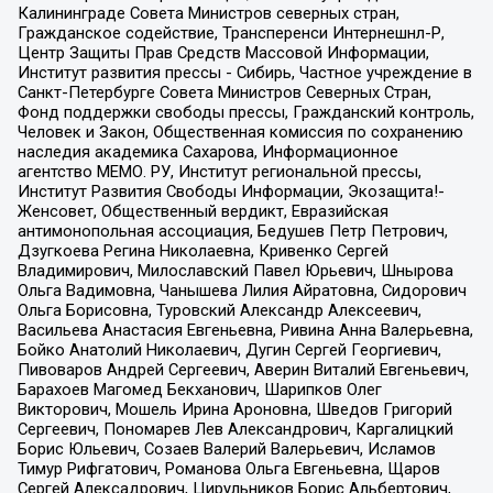
Калининграде Совета Министров северных стран,
Гражданское содействие, Трансперенси Интернешнл-Р,
Центр Защиты Прав Средств Массовой Информации,
Институт развития прессы - Сибирь, Частное учреждение в
Санкт-Петербурге Совета Министров Северных Стран,
Фонд поддержки свободы прессы, Гражданский контроль,
Человек и Закон, Общественная комиссия по сохранению
наследия академика Сахарова, Информационное
агентство МЕМО. РУ, Институт региональной прессы,
Институт Развития Свободы Информации, Экозащита!-
Женсовет, Общественный вердикт, Евразийская
антимонопольная ассоциация, Бедушев Петр Петрович,
Дзугкоева Регина Николаевна, Кривенко Сергей
Владимирович, Милославский Павел Юрьевич, Шнырова
Ольга Вадимовна, Чанышева Лилия Айратовна, Сидорович
Ольга Борисовна, Туровский Александр Алексеевич,
Васильева Анастасия Евгеньевна, Ривина Анна Валерьевна,
Бойко Анатолий Николаевич, Дугин Сергей Георгиевич,
Пивоваров Андрей Сергеевич, Аверин Виталий Евгеньевич,
Барахоев Магомед Бекханович, Шарипков Олег
Викторович, Мошель Ирина Ароновна, Шведов Григорий
Сергеевич, Пономарев Лев Александрович, Каргалицкий
Борис Юльевич, Созаев Валерий Валерьевич, Исламов
Тимур Рифгатович, Романова Ольга Евгеньевна, Щаров
Сергей Алексадрович, Цирульников Борис Альбертович,