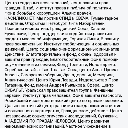
Центр гендерных исследований, Фонд защиты прав
граждан Штаб, Институт права и публичной политики,
Фонд борьбы с коррупцией, Альянс врачей,
НАСИЛИЮ.НЕТ, Мы против СПИДа, СВЕЧА, Гуманитарное
действие, Открытый Петербург, Лига Избирателей,
Правовая инициатива, Гражданский Союз, Хасдей
Ерушалаим, Центр поддержки и содействия развитию
средств массовой информации, Горячая Линия, В защиту
прав заключенных, Институт глобализации и социальных
движений, Центр социально-информационных инициатив
Действие, Благотворительный фонд охраны здоровья и
защиты прав граждан, Благотворительный фонд помощи
осужденным и их семьям, Фонд Тольятти, Новое время,
Серебряная тайга, Так-Так-Так, Сова, центр Анна, Проект
Апрель, Самарская губерния, Эра здоровья, Мемориал,
Аналитический Центр Юрия Левады, Издательство Парк
Гагарина, Фонд имени Андрея Рылькова, Сфера, Центр
СИБАЛЬТ, Уральская правозащитная группа, Женщины
Евразии, Институт прав человека, Фонд защиты гласности,
Российский исследовательский центр по правам человека,
Дальневосточный центр развития гражданских инициатив
и социального партнерства, Гражданское действие, Центр
независимых социологических исследований, Сутяжник,
АКАДЕМИЯ ПО ПРАВАМ ЧЕЛОВЕКА, Центр развития
некоммерческих организаций, Частное учреждение в