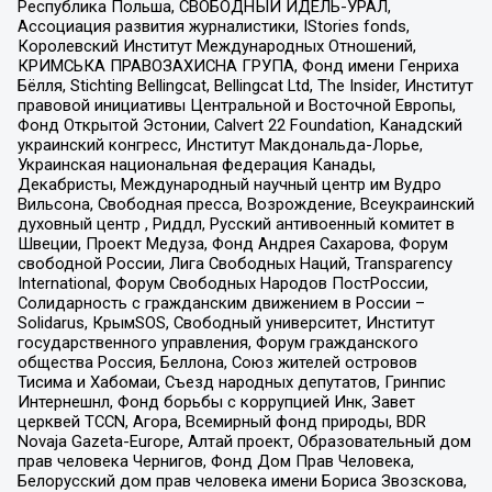
Республика Польша, СВОБОДНЫЙ ИДЕЛЬ-УРАЛ,
Ассоциация развития журналистики, IStories fonds,
Королевский Институт Международных Отношений,
КРИМСЬКА ПРАВОЗАХИСНА ГРУПА, Фонд имени Генриха
Бёлля, Stichting Bellingcat, Bellingcat Ltd, The Insider, Институт
правовой инициативы Центральной и Восточной Европы,
Фонд Открытой Эстонии, Calvert 22 Foundation, Канадский
украинский конгресс, Институт Макдональда-Лорье,
Украинская национальная федерация Канады,
Декабристы, Международный научный центр им Вудро
Вильсона, Свободная пресса, Возрождение, Всеукраинский
духовный центр , Риддл, Русский антивоенный комитет в
Швеции, Проект Медуза, Фонд Андрея Сахарова, Форум
свободной России, Лига Свободных Наций, Transparеncy
International, Форум Свободных Народов ПостРоссии,
Солидарность с гражданским движением в России –
Solidarus, КрымSOS, Свободный университет, Институт
государственного управления, Форум гражданского
общества Россия, Беллона, Союз жителей островов
Тисима и Хабомаи, Съезд народных депутатов, Гринпис
Интернешнл, Фонд борьбы с коррупцией Инк, Завет
церквей TCCN, Агора, Всемирный фонд природы, BDR
Novaja Gazeta-Europe, Алтай проект, Образовательный дом
прав человека Чернигов, Фонд Дом Прав Человека,
Белорусский дом прав человека имени Бориса Звозскова,