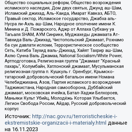
Общество социальных реформ, Общество возрождения
исламского наследия, Дом двух святых, Джунд аш-Шам,
Исламский джихад, Аль-Каида, Имарат Кавказ, АБТО,
Правый сектор, Исламское государство, Джабха аль-
Нусра ли-Ахль аш-Шам, Народное ополчение имени К.
Минина и Д. Пожарского, Аджр от Аллаха Субхану уа
Тагьаля SHAM, АУМ Синрике, Муджахеды джамаата Ат-
Тавхида Валь-Джихад, Чистопольский Джамаат, Рохнамо
ба суи давлати исломи, Террористическое сообщество
Сеть, Катиба Таухид валь-Джихад, Хайят Тахрир аш-Шам,
Ахлю Сунна Валь Джамаа, National Socialism/White Power,
Артподготовка, Религиозная группа “Джамаат “Красный
пахарь”, Колумбайн, Хатлонский джамаат, Мусульманская
религиозная группа п. Кушкуль г. Оренбург, Крымско-
татарский добровольческий батальон имени Номана
Челебиджихана, Азов, Партия исламского возрождения
Таджикистана, Народная самооборона, Дуббайский
джамаат, московская ячейка, Батал-Хаджи Белхороев,
Маньяки Культ Убийц, Молодёжь Которая Улыбается,
Легион Свобода России, Айдар, Русский добровольческий
корпус
Источник:
http://nac.gov.ru/terroristicheskie-i-
ekstremistskie-organizacii-i-materialy.html
данные
на
16.11.2023