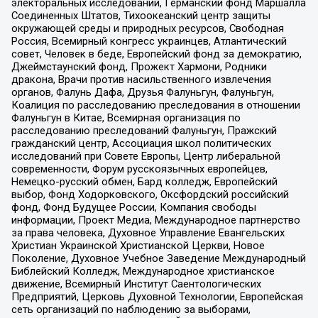
электоральных исследований, Германский фонд Маршалла
Соединенных Штатов, Тихоокеанский центр защиты
окружающей среды и природных ресурсов, Свободная
Россия, Всемирный конгресс украинцев, Атлантический
совет, Человек в беде, Европейский фонд за демократию,
Джеймстаунский фонд, Прожект Хармони, Родники
дракона, Врачи против насильственного извлечения
органов, Фалунь Дафа, Друзья Фалуньгун, Фалуньгун,
Коалиция по расследованию преследования в отношении
Фалуньгун в Китае, Всемирная организация по
расследованию преследований Фалуньгун, Пражский
гражданский центр, Ассоциация школ политических
исследований при Совете Европы, Центр либеральной
современности, Форум русскоязычных европейцев,
Немецко-русский обмен, Бард колледж, Европейский
выбор, Фонд Ходорковского, Оксфордский российский
фонд, Фонд Будущее России, Компания свободы
информации, Проект Медиа, Международное партнерство
за права человека, Духовное Управление Евангельских
Христиан Украинской Христианской Церкви, Новое
Поколение, Духовное Учебное Заведение Международный
Библейский Колледж, Международное христианское
движение, Всемирный Институт Саентологических
Предприятий, Церковь Духовной Технологии, Европейская
сеть организаций по наблюдению за выборами,