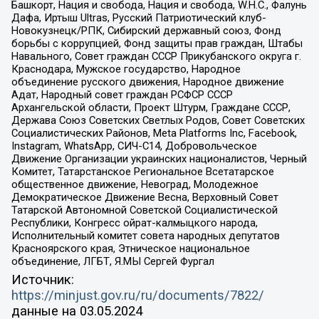
Башкорт, Нация и свобода, Нация и свобода, W.H.С., Фалунь
Дафа, Иртыш Ultras, Русский Патриотический клуб-
Новокузнецк/РПК, Сибирский державный союз, Фонд
борьбы с коррупцией, Фонд защиты прав граждан, Штабы
Навального, Совет граждан СССР Прикубанского округа г.
Краснодара, Мужское государство, Народное
объединение русского движения, Народное движение
Адат, Народный совет граждан РСФСР СССР
Архангельской области, Проект Штурм, Граждане СССР,
Держава Союз Советских Светлых Родов, Совет Советских
Социалистических Районов, Meta Platforms Inc, Facebook,
Instagram, WhatsApp, СИЧ-С14, Добровольческое
Движение Организации украинских националистов, Черный
Комитет, Татарстанское Региональное Всетатарское
общественное движение, Невоград, Молодежное
Демократическое Движение Весна, Верховный Совет
Татарской Автономной Советской Социалистической
Республики, Конгресс ойрат-калмыцкого народа,
Исполнительный комитет совета народных депутатов
Красноярского края, Этническое национальное
объединение, ЛГБТ, Я.МЫ Сергей Фургал
Источник:
https://minjust.gov.ru/ru/documents/7822/
данные на
03.05.2024