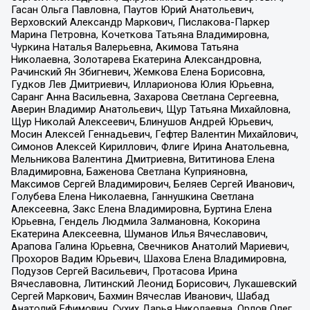
Гасан Ольга Павловна, Паутов Юрий Анатольевич,
Верховский Александр Маркович, Пислакова-Паркер
Марина Петровна, Кочеткова Татьяна Владимировна,
Чуркина Наталья Валерьевна, Акимова Татьяна
Николаевна, Золотарева Екатерина Александровна,
Рачинский Ян Збигневич, Жемкова Елена Борисовна,
Гудков Лев Дмитриевич, Илларионова Юлия Юрьевна,
Саранг Анна Васильевна, Захарова Светлана Сергеевна,
Аверин Владимир Анатольевич, Щур Татьяна Михайловна,
Щур Николай Алексеевич, Блинушов Андрей Юрьевич,
Мосин Алексей Геннадьевич, Гефтер Валентин Михайлович,
Симонов Алексей Кириллович, Флиге Ирина Анатольевна,
Мельникова Валентина Дмитриевна, Вититинова Елена
Владимировна, Баженова Светлана Куприяновна,
Максимов Сергей Владимирович, Беляев Сергей Иванович,
Голубева Елена Николаевна, Ганнушкина Светлана
Алексеевна, Закс Елена Владимировна, Буртина Елена
Юрьевна, Гендель Людмила Залмановна, Кокорина
Екатерина Алексеевна, Шуманов Илья Вячеславович,
Арапова Галина Юрьевна, Свечников Анатолий Мариевич,
Прохоров Вадим Юрьевич, Шахова Елена Владимировна,
Подузов Сергей Васильевич, Протасова Ирина
Вячеславовна, Литинский Леонид Борисович, Лукашевский
Сергей Маркович, Бахмин Вячеслав Иванович, Шабад
Анатолий Ефимович, Сухих Дарья Николаевна, Орлов Олег