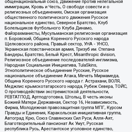
общенациональный союз, Движение против нелегальной
иммиграции, Кровь и Честь, О свободе совести и о
религиозных объединениях, Омская организация
общественного политического движения Русское
национальное единство, Северное Братство, Клуб
Болельщиков Футбольного Клуба Динамо,
Файзрахманисты, Мусульманская религиозная организация
п. Боровский, Община Коренного Русского народа
Щелковского района, Правый сектор, УНА - УНСО,
Украинская повстанческая армия, Тризуб им. Степана
Бандеры, Братство, Белый Крест, Misanthropic division,
Религиозное объединение последователей инглиизма,
Народная Социальная Инициатива, TulaSkins,
Этнополитическое объединение Русские, Русское
национальное объединение Атака, Мечеть Мирмамеда,
Община Коренного Русского народа г. Астрахани, ВОЛЯ,
Меджлис крымскотатарского народа, Рубеж Севера, ТОЙС,
О противодействии экстремистской деятельности,
РЕВТАТПОД, Артподготовка, Штольц, В честь иконы
Божией Матери Державная, Сектор 16, Независимость,
Фирма, Молодежная правозащитная группа МПГ, Курсом
Правды и Единения, Каракольская инициативная группа,
Автоград Крю, Союз Славянских Сил Руси, Алля-Аят,
Благотворительный пансионат Ак Умут, Русская
республика Русь, Арестантское уголовное единство,