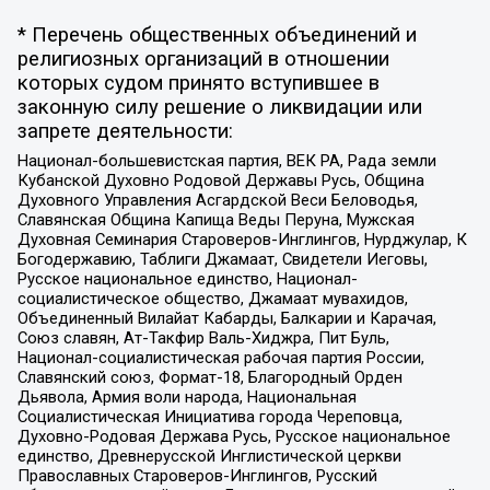
* Перечень общественных объединений и
религиозных организаций в отношении
которых судом принято вступившее в
законную силу решение о ликвидации или
запрете деятельности:
Национал-большевистская партия, ВЕК РА, Рада земли
Кубанской Духовно Родовой Державы Русь, Община
Духовного Управления Асгардской Веси Беловодья,
Славянская Община Капища Веды Перуна, Мужская
Духовная Семинария Староверов-Инглингов, Нурджулар, К
Богодержавию, Таблиги Джамаат, Свидетели Иеговы,
Русское национальное единство, Национал-
социалистическое общество, Джамаат мувахидов,
Объединенный Вилайат Кабарды, Балкарии и Карачая,
Союз славян, Ат-Такфир Валь-Хиджра, Пит Буль,
Национал-социалистическая рабочая партия России,
Славянский союз, Формат-18, Благородный Орден
Дьявола, Армия воли народа, Национальная
Социалистическая Инициатива города Череповца,
Духовно-Родовая Держава Русь, Русское национальное
единство, Древнерусской Инглистической церкви
Православных Староверов-Инглингов, Русский