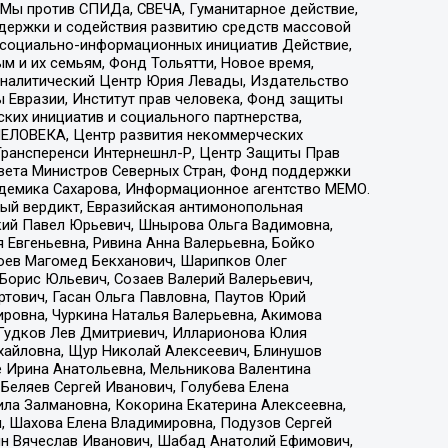
 Мы против СПИДа, СВЕЧА, Гуманитарное действие,
ддержки и содействия развитию средств массовой
р социально-информационных инициатив Действие,
 и их семьям, Фонд Тольятти, Новое время,
, Аналитический Центр Юрия Левады, Издательство
 Евразии, Институт прав человека, Фонд защиты
ких инициатив и социального партнерства,
ЕЛОВЕКА, Центр развития некоммерческих
 Трансперенси Интернешнл-Р, Центр Защиты Прав
овета Министров Северных Стран, Фонд поддержки
адемика Сахарова, Информационное агентство МЕМО.
ый вердикт, Евразийская антимонопольная
кий Павел Юрьевич, Шнырова Ольга Вадимовна,
 Евгеньевна, Ривина Анна Валерьевна, Бойко
хоев Магомед Бекханович, Шарипков Олег
Борис Юльевич, Созаев Валерий Валерьевич,
тович, Гасан Ольга Павловна, Паутов Юрий
ровна, Чуркина Наталья Валерьевна, Акимова
 Гудков Лев Дмитриевич, Илларионова Юлия
ихайловна, Щур Николай Алексеевич, Блинушов
е Ирина Анатольевна, Мельникова Валентина
Беляев Сергей Иванович, Голубева Елена
ила Залмановна, Кокорина Екатерина Алексеевна,
, Шахова Елена Владимировна, Подузов Сергей
ин Вячеслав Иванович, Шабад Анатолий Ефимович,