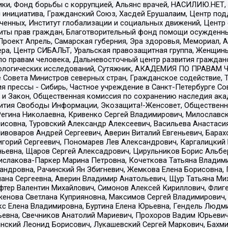
тики, Фонд борьбы с коррупцией, Альянс врачей, НАСИЛИЮ.НЕТ,
я инициатива, Гражданский Союз, Хасдей Ерушалаим, Центр по
юченных, Институт глобализации и социальных движений, Цент
ты прав граждан, Благотворительный фонд помощи осужденным
а, Проект Апрель, Самарская губерния, Эра здоровья, Мемориал
ера, Центр СИБАЛЬТ, Уральская правозащитная группа, Женщины
по правам человека, Дальневосточный центр развития гражданс
ологических исследований, Сутяжник, АКАДЕМИЯ ПО ПРАВАМ Ч
е Совета Министров северных стран, Гражданское содействие,
я прессы - Сибирь, Частное учреждение в Санкт-Петербурге С
 и Закон, Общественная комиссия по сохранению наследия ак
звития Свободы Информации, Экозащита!-Женсовет, Общественн
Регина Николаевна, Кривенко Сергей Владимирович, Милославс
совна, Туровский Александр Алексеевич, Васильева Анастасия
Пивоваров Андрей Сергеевич, Аверин Виталий Евгеньевич, Бара
горий Сергеевич, Пономарев Лев Александрович, Каргалицкий 
ньевна, Щаров Сергей Алексадрович, Цирульников Борис Альбер
ислакова-Паркер Марина Петровна, Кочеткова Татьяна Владими
сандровна, Рачинский Ян Збигневич, Жемкова Елена Борисовна,
лана Сергеевна, Аверин Владимир Анатольевич, Щур Татьяна М
фтер Валентин Михайлович, Симонов Алексей Кириллович, Флиг
женова Светлана Куприяновна, Максимов Сергей Владимирович, 
кс Елена Владимировна, Буртина Елена Юрьевна, Гендель Людм
евна, Свечников Анатолий Мариевич, Прохоров Вадим Юрьевич
инский Леонид Борисович, Лукашевский Сергей Маркович, Бахм