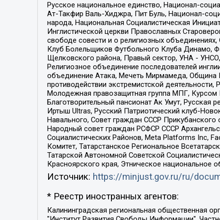
Русское национальное единство, Национал-социа
Ат-Такфир Валь-Хиджра, Пит Буль, Национал-соц
народа, Национальная Социалистическая Инициат
Инглистической церкви Православных Староверов
свободе совести и о религиозных объединениях,
Клуб Болельщиков Футбольного Клуба Динамо, Фа
Щелковского района, Правый сектор, УНА - УНСО, У
Религиозное объединение последователей инглии
объединение Атака, Мечеть Мирмамеда, Община К
противодействии экстремистской деятельности, 
Молодежная правозащитная группа МПГ, Курсом П
Благотворительный пансионат Ак Умут, Русская ре
Иртыш Ultras, Русский Патриотический клуб-Нов
Навального, Совет граждан СССР Прикубанского 
Народный совет граждан РСФСР СССР Архангельск
Социалистических Районов, Meta Platforms Inc, 
Комитет, Татарстанское Региональное Всетатар
Татарской Автономной Советской Социалистическ
Красноярского края, Этническое национальное о
Источник:
https://minjust.gov.ru/ru/doc
* Реестр иностранных агентов:
Калининградская региональная общественная организация "Экозащита!-Женсовет", Фонд содействия защите прав и свобод граждан "Общественный вердикт", Фонд "Институт Развития Свободы Информации", Частное учреждение "Информационное агентство МЕМО. РУ", Региональная общественная организация "Общественная комиссия по сохранению наследия академика Сахарова", Фонд поддержки свободы прессы, Санкт-Петербургская общественная правозащитная организация "Гражданский контроль", Межрегиональная общественная организация "Информационно-просветительский центр "Мемориал", Региональный Фонд "Центр Защиты Прав Средств Массовой Информации", с 05.12.2023 Фонд "Центр Защиты Прав Средств массовой информации", Региональная общественная благотворительная организация помощи беженцам и мигрантам "Гражданское содействие", Негосударственное образовательное учреждение дополнительного профессионального образования (повышение квалификации) специалистов "АКАДЕМИЯ ПО ПРАВАМ ЧЕЛОВЕКА", Свердловская региональная общественная организация "Сутяжник", Автономная некоммерческая организация "Центр независимых социологических исследований", Союз общественных объединений "Российский исследовательский центр по правам человека", Региональное общественное учреждение научно-информационный центр "МЕМОРИАЛ", Некоммерческая организация "Фонд защиты гласности", Автономная некоммерческая организация "Институт прав человека", Городская общественная организация "Екатеринбургское общество "МЕМОРИАЛ", Городская общественная организация "Рязанское историко-просветительское и правозащитное общество "Мемориал" (Рязанский Мемориал), Челябинский региональный орган общественной самодеятельности – женское общественное объединение "Женщины Евразии", Челябинский региональный орган общественной самодеятельности "Уральская правозащитная группа", Фонд содействия защите здоровья и социальной справедливости имени Андрея Рылькова, Автономная Некоммерческая Организация "Аналитический Центр Юрия Левады", Автономная некоммерческая организация социальной поддержки населения "Проект Апрель", Региональная общественная организация помощи женщинам и детям, находящимся в кризисной ситуации "Информационно-методический центр "Анна", Фонд содействия развитию массовых коммуникаций и правовому просвещению "Так-так-Так", Фонд содействия устойчивому развитию "Серебряная тайга", Свердловский региональный общественный фонд социальных проектов "Новое время", "Idel.Реалии", Кавказ.Реалии, Крым.Реалии, Телеканал Настоящее Время, Татаро-башкирская служба Радио Свобода (Azatliq Radiosi), Радио Свободная Европа/Радио Свобода (PCE/PC), "Сибирь.Реалии", "Фактограф", Благотворительный фонд помощи осужденным и их семьям, Автономная некоммерческая организация "Институт глобализации и социальных движений", Фонд "В защиту прав заключенных", Частное учреждение "Центр поддержки и содействия развитию средств массовой информации", Пензенский региональный общественный благотворительный фонд "Гражданский союз", "Север.Реалии", Некоммерческая организация Фонд "Правовая инициатива", 