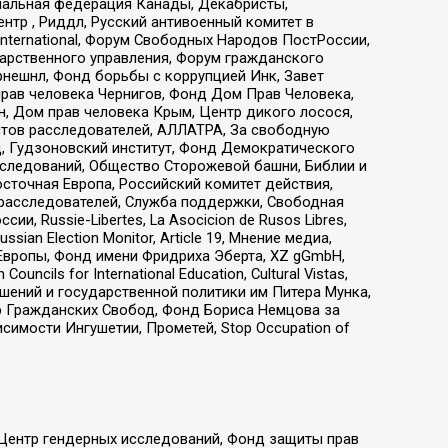
иональная федерация Канады, Декабристы,
тр , Риддл, Русский антивоенный комитет в
nternational, Форум Свободных Народов ПостРоссии,
дарственного управления, Форум гражданского
рнешнл, Фонд борьбы с коррупцией Инк, Завет
прав человека Чернигов, Фонд Дом Прав Человека,
н, Дом прав человека Крым, Центр дикого лосося,
стов расследователей, АЛЛАТРА, За свободную
д, Гудзоновский институт, Фонд Демократического
сследований, Общество Сторожевой башни, Библии и
сточная Европа, Российский комитет действия,
-расследователей, Служба поддержки, Свободная
 Russie-Libertes, La Asocicion de Rusos Libres,
an Election Monitor, Article 19, Мнение медиа,
Европы, Фонд имени Фридриха Эберта, XZ gGmbH,
ls for International Education, Cultural Vistas,
ошений и государственной политики им Питера Мунка,
 Гражданских Свобод, Фонд Бориса Немцова за
имости Ингушетии, Прометей, Stop Occupation of
 Центр гендерных исследований, Фонд защиты прав