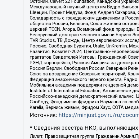
Эстонии, Calvert 22 Foundation, Канадский укра
Международный научный центр им Вудро Вильсона
Швеции, Проект Медуза, Фонд Андрея Сахарова, Ф
Солидарность с гражданским движением в России 
общества Россия, Беллона, Союз жителей острово
церквей TCCN, Агора, Всемирный фонд природы, B
Белорусский дом прав человека имени Бориса Зво
TVR Studios, ТВ Дождь, Центр европейских иссл
Россию, Свободная Бурятия, Uralic, UnKremlin, 
Развития, Комитет-2024, Центрально-Европейски
трактатов Свидетелей Иеговы, Гражданский Совет
РЭНД корпорейшн, Русская Америка за демократи
Россия Берлин, Свободная Россия Северный Рейн-В
Союз за возвращение Северных территорий, Крымско
Федерация анархического черного креста, Радио
Мобильная академия поддержки гендерной демократи
Institute of International Education, Антивоенн
Российско-канадский демократический альянс, 
Свободу, Фонд имени Фридриха Науманна за свобо
Karelia, Вернись живым, Фридом Хаус, СОТА меди
Источник:
https://minjust.gov.ru/ru/doc
* Сведения реестра НКО, выполняющих 
Лилит, Правозащитная группа Гражданин.Армия.П