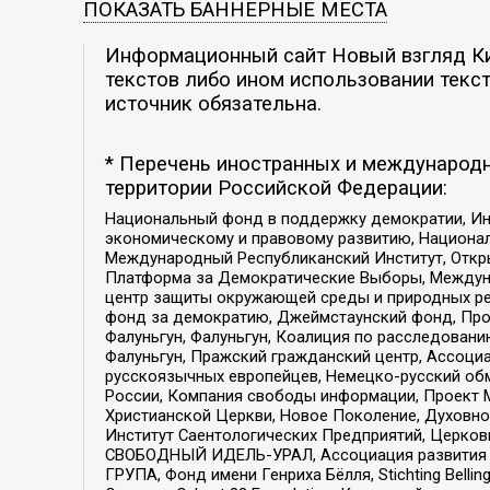
ПОКАЗАТЬ БАННЕРНЫЕ МЕСТА
Информационный сайт Новый взгляд Кир
текстов либо ином использовании текст
источник обязательна.
* Перечень иностранных и международн
территории Российской Федерации:
Национальный фонд в поддержку демократии, Ин
экономическому и правовому развитию, Национ
Международный Республиканский Институт, Откры
Платформа за Демократические Выборы, Междуна
центр защиты окружающей среды и природных ресу
фонд за демократию, Джеймстаунский фонд, Прож
Фалуньгун, Фалуньгун, Коалиция по расследован
Фалуньгун, Пражский гражданский центр, Ассоци
русскоязычных европейцев, Немецко-русский об
России, Компания свободы информации, Проект М
Христианской Церкви, Новое Поколение, Духовн
Институт Саентологических Предприятий, Церков
СВОБОДНЫЙ ИДЕЛЬ-УРАЛ, Ассоциация развития ж
ГРУПА, Фонд имени Генриха Бёлля, Stichting Bellin