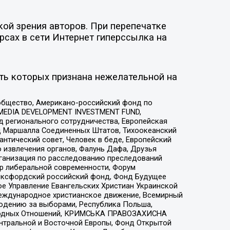
ой зрения авторов. При перепечатке
рсах в сети Интернет гиперссылка на
ть которых признана нежелательной на
общество, Американо-российский фонд по
 MEDIA DEVELOPMENT INVESTMENT FUND,
 регионального сотрудничества, Европейская
 Маршалла Соединенных Штатов, Тихоокеанский
нтический совет, Человек в беде, Европейский
 извлечения органов, Фалунь Дафа, Друзья
рганизация по расследованию преследований
тр либеральной современности, Форум
 Оксфордский российский фонд, Фонд Будущее
е Управление Евангельских Христиан Украинской
еждународное христианское движение, Всемирный
людению за выборами, Республика Польша,
народных Отношений, КРИМСЬКА ПРАВОЗАХИСНА
ы Центральной и Восточной Европы, Фонд Открытой