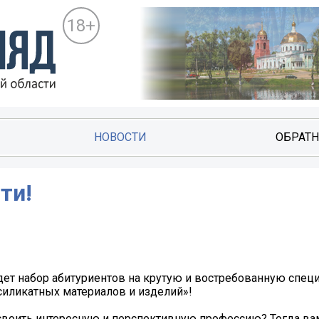
18+
НОВОСТИ
ОБРАТН
ти!
дет набор абитуриентов на крутую и востребованную специ
силикатных материалов и изделий»!
своить интересную и перспективную профессию? Тогда вам