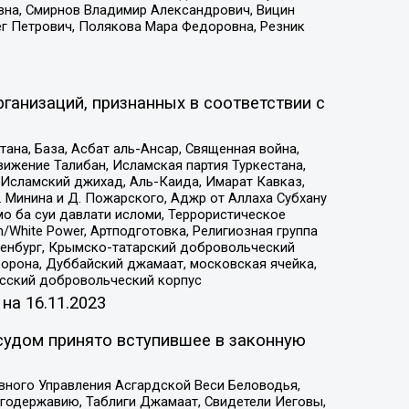
вна, Смирнов Владимир Александрович, Вицин
ег Петрович, Полякова Мара Федоровна, Резник
ганизаций, признанных в соответствии с
на, База, Асбат аль-Ансар, Священная война,
ижение Талибан, Исламская партия Туркестана,
Исламский джихад, Аль-Каида, Имарат Кавказ,
 Минина и Д. Пожарского, Аджр от Аллаха Субхану
о ба суи давлати исломи, Террористическое
/White Power, Артподготовка, Религиозная группа
Оренбург, Крымско-татарский добровольческий
орона, Дуббайский джамаат, московская ячейка,
усский добровольческий корпус
 на
16.11.2023
судом принято вступившее в законную
вного Управления Асгардской Веси Беловодья,
годержавию, Таблиги Джамаат, Свидетели Иеговы,