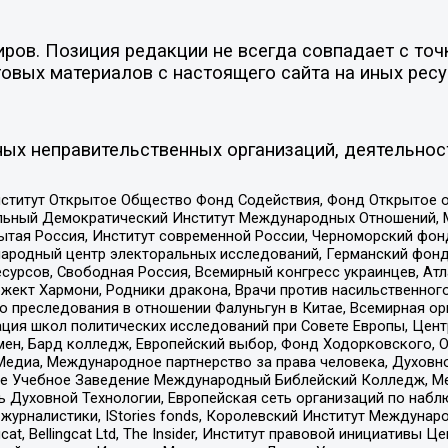
ов. Позиция редакции не всегда совпадает с точк
овых материалов с настоящего сайта на иных ресу
ых неправительственных организаций, деятельнос
ститут Открытое Общество Фонд Содействия, Фонд Открытое 
альный Демократический Институт Международных Отношений,
тая Россия, Институт современной России, Черноморский фонд
родный центр электоральных исследований, Германский фонд
рсов, Свободная Россия, Всемирный конгресс украинцев, Атла
ект Хармони, Родники дракона, Врачи против насильственного
ию преследования в отношении Фалуньгун в Китае, Всемирная о
ация школ политических исследований при Совете Европы, Цен
мен, Бард колледж, Европейский выбор, Фонд Ходорковского,
едиа, Международное партнерство за права человека, Духовно
ое Учебное Заведение Международный Библейский Колледж, М
ь Духовной Технологии, Европейская сеть организаций по наб
урналистики, IStories fonds, Королевский Институт Между
gcat, Bellingcat Ltd, The Insider, Институт правовой инициатив