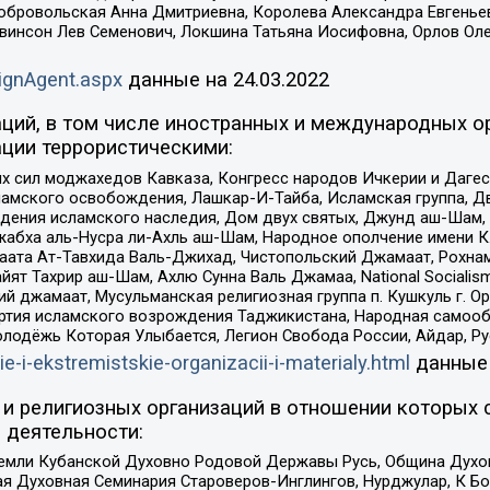
Добровольская Анна Дмитриевна, Королева Александра Евгенье
евинсон Лев Семенович, Локшина Татьяна Иосифовна, Орлов Ол
ignAgent.aspx
данные на
24.03.2022
ций, в том числе иностранных и международных ор
ции террористическими:
ил моджахедов Кавказа, Конгресс народов Ичкерии и Дагеста
ламского освобождения, Лашкар-И-Тайба, Исламская группа, Дв
ения исламского наследия, Дом двух святых, Джунд аш-Шам, 
жабха аль-Нусра ли-Ахль аш-Шам, Народное ополчение имени К.
ата Ат-Тавхида Валь-Джихад, Чистопольский Джамаат, Рохнам
ят Тахрир аш-Шам, Ахлю Сунна Валь Джамаа, National Socialism
ий джамаат, Мусульманская религиозная группа п. Кушкуль г. 
ртия исламского возрождения Таджикистана, Народная самооб
олодёжь Которая Улыбается, Легион Свобода России, Айдар, Р
ie-i-ekstremistskie-organizacii-i-materialy.html
данные
и религиозных организаций в отношении которых 
 деятельности:
земли Кубанской Духовно Родовой Державы Русь, Община Духо
 Духовная Семинария Староверов-Инглингов, Нурджулар, К Бо