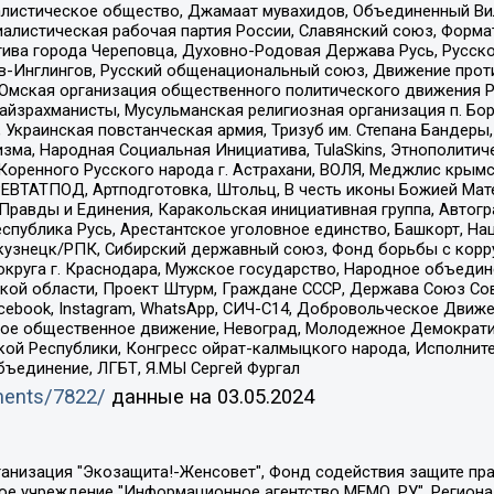
листическое общество, Джамаат мувахидов, Объединенный Вил
иалистическая рабочая партия России, Славянский союз, Форма
ива города Череповца, Духовно-Родовая Держава Русь, Русск
-Инглингов, Русский общенациональный союз, Движение против
 Омская организация общественного политического движения Р
йзрахманисты, Мусульманская религиозная организация п. Бо
краинская повстанческая армия, Тризуб им. Степана Бандеры, Бр
зма, Народная Социальная Инициатива, TulaSkins, Этнополитич
оренного Русского народа г. Астрахани, ВОЛЯ, Меджлис крымс
РЕВТАТПОД, Артподготовка, Штольц, В честь иконы Божией Мате
равды и Единения, Каракольская инициативная группа, Автогра
спублика Русь, Арестантское уголовное единство, Башкорт, Наци
окузнецк/РПК, Сибирский державный союз, Фонд борьбы с кор
округа г. Краснодара, Мужское государство, Народное объедин
ой области, Проект Штурм, Граждане СССР, Держава Союз Сов
Facebook, Instagram, WhatsApp, СИЧ-С14, Добровольческое Движ
ское общественное движение, Невоград, Молодежное Демократ
ой Республики, Конгресс ойрат-калмыцкого народа, Исполнит
бъединение, ЛГБТ, Я.МЫ Сергей Фургал
uments/7822/
данные на
03.05.2024
Общество с ограниченной ответственностью "Радио Свободная Европа/Радио Свобода", Чешское информационное агентство "MEDIUM-ORIENT", Красноярская региональная общественная организация "Мы против СПИДа", Камалягин Денис Николаевич, Маркелов Сергей Евгеньевич, Пономарев Лев Александрович, Савицкая Людмила Алексеевна, Автономная некоммерческая организация "Центр по работе с проблемой насилия "НАСИЛИЮ.НЕТ", Межрегиональный профессиональный союз работников здравоохранения "Альянс врачей", Юридическое лицо, зарегистрированное в Латвийской Республике, SIA "Medusa Project" (регистрационный номер 40103797863, дата регистрации 10.06.2014), Некоммерческая организация "Фонд по борьбе с коррупцией", Автономная некоммерческая организация "Институт права и публичной политики", Баданин Роман Сергеевич, Гликин Максим Александрович, Железнова Мария Михайловна, Лукьянова Юлия Сергеевна, Маетная Елизавета Витальевна, Маняхин Петр Борисович, Чуракова Ольга Владимировна, Ярош Юлия Петровна, Юридическое лицо "The Insider SIA", зарегистрированное в Риге, Латвийская Республика (дата регистрации 26.06.2015), являющееся администратором доменного имени интернет-издания "The Insider SIA", https://theins.ru, Постернак Алексей Евгеньевич, Рубин Михаил Аркадьевич, Анин Роман Александрович, Юридическое лицо Istories fonds, зарегистрированное в Латвийской Республике (регистрационный номер 50008295751, дата регистрации 24.02.2020), Великовский Дмитрий Александрович, Долинина Ирина Николаевна, Мароховская Алеся Алексеевна, Шлейнов Роман Юрьевич, Шмагун Олеся Валентиновна, Общество с ограниченной ответственностью "Альтаир 2021", Общество с ограниченной ответственностью "Вега 2021", Общество с ограниченной ответственностью "Главный редактор 2021", Общество с ограниченной ответственностью "Ромашки монолит", Важенков Артем Валерьевич, Ивановская областная общественная организация "Центр гендерных исследований", Гурман Юрий Альбертович, Медиапроект "ОВД-Инфо", Егоров Владимир Владимирович, Жилинский Владимир Александрович, Общество с ограниченной ответственностью "ЗП", Иванова София Юрьевна, Карезина Инна Павловна, Кильтау Екатерина Викторовна, Петров Алексей Викторович, Пискунов Сергей Евгеньевич, Смирнов Сергей Сергеевич, Тихонов Михаил Сергеевич, Общество с ограниченной ответственностью "ЖУРНАЛИСТ-ИНОСТРАННЫЙ АГЕНТ", Арапова Галина Юрьевна, Вольтская Татьяна Анатольевна, Американская компания "Mason G.E.S. Anonymous Foundation" (США), являющаяся владельцем интернет-издания https://mnews.world/, Компания "Stichting Bellingcat", зарегистрированная в Нидерландах (дата регистрации 11.07.2018), Захаров Андрей Вячеславович, Клепиковская Екатерина Дмитриевна, Общество с ограниченной ответственностью "МЕМО", Перл Роман Александрович, Симонов Евгений Алексеевич, Соловьева Елена Анатольевна, Сотников Даниил Владимирович, Сурначева Елизавета Дмитриевна, Автономная некоммерческая организация по защите прав человека и информированию населения "Якутия – Наше Мнение", Общество с ограниченной ответственностью "Москоу диджитал медиа", с 26.01.2023 Общество с ограниченной ответственностью "Чайка Белые сады", Ветошкина Валерия Валерьевна, Заговора Максим Александрович, Межрегиональное общественное движение "Российская ЛГБТ - сеть", Оленичев Максим Владимирович, Павлов Иван Юрьевич, Скворцова Елена Сергеевна, Общество с ограниченной ответственностью "Как бы инагент", Кочетков Игорь Викторович, Общество с ограниченной ответственностью "Честные выборы", Еланчик Олег Александрович, Общество с ограниченной ответственностью "Нобелевский призыв", Гималова Регина Эмилевна, Григорьев Андрей Валерьевич, Григорьева Алина Александровна, Ассоциация по содействию защите прав призывников, альтернативнослужащих и военнослужащих "Правозащитная группа "Гражданин.Армия.Право", Хисамова Регина Фаритовна, Автономная некоммерческая организация по реализа