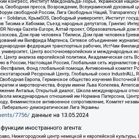
инский конгресс, Институт Макдональда-Лорье, Украинская нац
, Свободная пресса, Возрождение, Всеукраинский духовный цен
орум свободной России, Лига Свободных Наций, Transparеncy I
– Solidarus, КрымSOS, Свободный университет, Институт госу
в Тисима и Хабомаи, Съезд народных депутатов, Гринпис Инте
DR Novaja Gazeta-Europe, Алтай проект, Образовательный дом 
зскова, Дом прав человека Тбилиси, Дом прав человека Ерева
едований им Вилфрида Мартенса, Сетевое объединение журнали
Международная федерация транспортных рабочих, ИстЧам Финлан
й университет, Центр восточноевропейских и международных и
, Центр анализа европейской политики, Академическая сеть Во
ю в России, Настоящая Россия, Глобальная сеть журналистов
естфалия, Фонд глобальной помощи, Антивоенный комитет России,
татарский Ресурсный Центр, Глобальный союз IndustriALL, Russi
 Свободная Европа, Германское общество изучения Восточной 
и и миротворчества, Форум имени Льва Копелева, American Counci
ое движение Антальи, Открытый диалог, Школа международных отн
Школа международных отношений им Нормана Патерсона, Центр
ду, Феминистское антивоенное сопротивление, Комитет независ
а, Либерально-демократическая Лига Украины
uments/7756/
данные на
13.05.2024
функции иностранного агента:
раво, Нижегородский центр немецкой и европейской культуры,