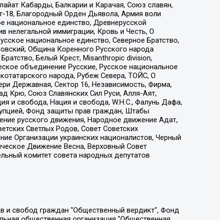
айат Кабарды, Балкарии и Карачая, Союз славян,
т-18, Благородный Орден Дьявола, Армия воли
ое национальное единство, Древнерусской
 нелегальной иммиграции, Кровь и Честь, О
усское национальное единство, Северное Братство,
ровский, Община Коренного Русского народа
атство, Белый Крест, Misanthropic division,
еское объединение Русские, Русское национальное
котатарского народа, Рубеж Севера, ТОЙС, О
ри Державная, Сектор 16, Независимость, Фирма,
д Крю, Союз Славянских Сил Руси, Алля-Аят,
я и свобода, Нация и свобода, W.H.С., Фалунь Дафа,
рупцией, Фонд защиты прав граждан, Штабы
ение русского движения, Народное движение Адат,
етских Светлых Родов, Совет Советских
ение Организации украинских националистов, Черный
ическое Движение Весна, Верховный Совет
ельный комитет совета народных депутатов
ции социально-правовых программ "Лилит", Дальневосточное общественное движение "Маяк", Санкт-Петербургская ЛГБТ-инициативная группа "Выход", Инициативная группа ЛГБТ+ "Реверс", Алексеев Андрей Викторович, Бекбулатова Таисия Львовна, Беляев Иван Михайлович, Владыкина Елена Сергеевна, Гельман Марат Александрович, Никульшина Вероника Юрьевна, Толоконникова Надежда Андреевна, Шендерович Виктор Анатольевич, Общество с ограниченной ответственностью "Данное сообщение", Общество с ограниченной ответственностью Издательский дом "Новая глава", Айнбиндер Александра Александровна, Московский комьюнити-центр для ЛГБТ+инициатив, Благотворительный фонд развития филантропии, Deutsche Welle (Германия, Kurt-Schumacher-Strasse 3, 53113 Bonn), Борзунова Мария Михайловна, Воробьев Виктор Викторович, Голубева Анна Львовна, Константинова Алла Михайловна, Малкова Ирина Владимировна, Мурадов Мурад Абдулгалимович, Осетинская Елизавета Николаевна, Понасенков Евгений Николаевич, Ганапольский Матвей Юрьевич, Киселев Евгений Алексеевич, Борухович Ирина Григорьевна, Дремин Иван Тимофеевич, Дубровский Дмитрий Викторович, Красноярская региональная общественная организация поддержки и развития альтернативных образовательных технологий и межкультурных коммуникаций "ИНТЕРРА", Маяковская Екатерина Алексеевна, Фейгин Марк Захарович, Филимонов Андрей Викторович, Дзугкоева Регина Николаевна, Доброхотов Роман Александрович, Дудь Юрий Александрович, Елкин Сергей Владимирович, Кругликов Кирилл Игоревич, Сабунаева Мария Леонидовна, Семенов Алексей Владимирович, Шаинян Карен Багратович, Шульман Екатерина Михайловна, Асафьев Артур Валерьевич, Вахштайн Виктор Семенович, Венедиктов Алексей Алексеевич, Лушникова Екатерина Евгеньевна, Волков Леонид Михайлович, Невзоров Александр Глебович, Пархоменко Сергей Борисович, Сироткин Ярослав Николаевич, Кара-Мурза Владимир Владимирович, Баранова Наталья Владимировна, Гозман Леонид Яковлевич, Кагарлицкий Борис Юльевич, Климарев Михаил Валерьевич, Милов Владимир Станиславович, Автономная некоммерческая организация Краснодарский центр современного искусства "Типография", Моргенштерн Алишер Тагирович, Соболь Любовь Эдуардовна, Общество с ограниченной ответственностью "ЛИЗА НОРМ", Каспаров Гарри Кимович, Ходорковский Михаил Борисович, Общество с ограниченной ответственностью "Апрельские тезисы", Данилович Ирина Брониславовна, Кашин Олег Владимирович, Петров Николай Владимирович, Пивоваров Алексей Владимирович, Соколов Михаил Владимирович, Цветкова Юлия Владимировна, Чичваркин Евгений Александрович, Комитет против пыток/Команда против пыток, Общество с ограниченной ответственностью "Первый научный", Общество с ограниченной ответственностью "Вертолет и ко", Белоцерковская Вероника Борисовна, Кац Максим Евгеньевич, Лазарева Татьяна Юрьевна, Шаведдинов Руслан Табризович, Яшин Илья Валерьевич, Общество с ограниченной ответственностью "Иноагент ААВ", Алешковский Дмитрий Петрович, Альбац Евгения Марковна, Быков Дмитрий Львович, Галямина Юлия Евгеньевна, Лойко Сергей Леонидович, Мартынов Кирилл Константинович, Медведев Сергей Александрович, Крашенинников Федор Геннадиевич, Гордеева Катерина Вл