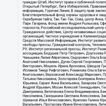
граждан Штаб, Институт права и публичной поли
Открытый Петербург, Лига Избирателей, Правова
информации, Горячая Линия, В защиту прав закл
Благотворительный фонд охраны здоровья и защи
Серебряная тайга, Так-Так-Так, Сова, центр Анн
Парк Гагарина, Фонд имени Андрея Рылькова, Сф
гласности, Российский исследовательский центр 
Гражданское действие, Центр независимых соци
организаций, Частное учреждение в Калининград
Средств Массовой Информации, Институт развити
свободы прессы, Гражданский контроль, Человек
РУ, Институт региональной прессы, Институт Ра
ассоциация, Бедушев Петр Петрович, Дзугкоева 
Чанышева Лилия Айратовна, Сидорович Ольга Бори
Анатолий Николаевич, Дугин Сергей Георгиевич, 
Викторович, Мошель Ирина Ароновна, Шведов Гри
Исламов Тимур Рифгатович, Романова Ольга Евге
Анатольевич, Верховский Александр Маркович, П
Татьяна Николаевна, Золотарева Екатерина Алек
Юрьевна, Саранг Анна Васильевна, Захарова Свет
Андрей Юрьевич, Мосин Алексей Геннадьевич, Ге
Дмитриевна, Вититинова Елена Владимировна, Ба
Николаевна, Ганнушкина Светлана Алексеевна, За
Шуманов Илья Вячеславович, Арапова Галина Юрь
Васильевич, Протасова Ирина Вячеславовна, Лит