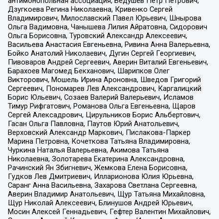
антимонопольная ассоциация, Бедушев Петр Петрович,
Дзугкоева Регина Николаевна, Кривенко Сергей
Владимирович, Милославский Павел Юрьевич, Шнырова
Ольга Вадимовна, Чанышева Лилия Айратовна, Сидорович
Ольга Борисовна, Туровский Александр Алексеевич,
Васильева Анастасия Евгеньевна, Ривина Анна Валерьевна,
Бойко Анатолий Николаевич, Дугин Сергей Георгиевич,
Пивоваров Андрей Сергеевич, Аверин Виталий Евгеньевич,
Барахоев Магомед Бекханович, Шарипков Олег
Викторович, Мошель Ирина Ароновна, Шведов Григорий
Сергеевич, Пономарев Лев Александрович, Каргалицкий
Борис Юльевич, Созаев Валерий Валерьевич, Исламов
Тимур Рифгатович, Романова Ольга Евгеньевна, Щаров
Сергей Алексадрович, Цирульников Борис Альбертович,
Гасан Ольга Павловна, Паутов Юрий Анатольевич,
Верховский Александр Маркович, Пислакова-Паркер
Марина Петровна, Кочеткова Татьяна Владимировна,
Чуркина Наталья Валерьевна, Акимова Татьяна
Николаевна, Золотарева Екатерина Александровна,
Рачинский Ян Збигневич, Жемкова Елена Борисовна,
Гудков Лев Дмитриевич, Илларионова Юлия Юрьевна,
Саранг Анна Васильевна, Захарова Светлана Сергеевна,
Аверин Владимир Анатольевич, Щур Татьяна Михайловна,
Щур Николай Алексеевич, Блинушов Андрей Юрьевич,
Мосин Алексей Геннадьевич, Гефтер Валентин Михайлович,