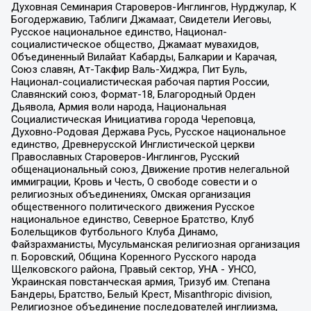
Духовная Семинария Староверов-Инглингов, Нурджулар, К
Богодержавию, Таблиги Джамаат, Свидетели Иеговы,
Русское национальное единство, Национал-
социалистическое общество, Джамаат мувахидов,
Объединенный Вилайат Кабарды, Балкарии и Карачая,
Союз славян, Ат-Такфир Валь-Хиджра, Пит Буль,
Национал-социалистическая рабочая партия России,
Славянский союз, Формат-18, Благородный Орден
Дьявола, Армия воли народа, Национальная
Социалистическая Инициатива города Череповца,
Духовно-Родовая Держава Русь, Русское национальное
единство, Древнерусской Инглистической церкви
Православных Староверов-Инглингов, Русский
общенациональный союз, Движение против нелегальной
иммиграции, Кровь и Честь, О свободе совести и о
религиозных объединениях, Омская организация
общественного политического движения Русское
национальное единство, Северное Братство, Клуб
Болельщиков Футбольного Клуба Динамо,
Файзрахманисты, Мусульманская религиозная организация
п. Боровский, Община Коренного Русского народа
Щелковского района, Правый сектор, УНА - УНСО,
Украинская повстанческая армия, Тризуб им. Степана
Бандеры, Братство, Белый Крест, Misanthropic division,
Религиозное объединение последователей инглиизма,