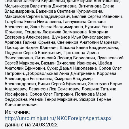
Симонов Алексей Кириллович, Флиге Ирина Анатольевна,
Мельникова Валентина Дмитриевна, Вититинова Елена
Владимировна, Баженова Светлана Куприяновна,
Максимов Сергей Владимирович, Беляев Сергей Иванович,
Голубева Елена Николаевна, Ганнушкина Светлана
Алексеевна, Закс Елена Владимировна, Буртина Елена
Юрьевна, Гендель Людмила Залмановна, Кокорина
Екатерина Алексеевна, Шуманов Илья Вячеславович,
Арапова Галина Юрьевна, Свечников Анатолий Мариевич,
Прохоров Вадим Юрьевич, Шахова Елена Владимировна,
Подузов Сергей Васильевич, Протасова Ирина
Вячеславовна, Литинский Леонид Борисович, Лукашевский
Сергей Маркович, Бахмин Вячеслав Иванович, Шабад
Анатолий Ефимович, Сухих Дарья Николаевна, Орлов Олег
Петрович, Добровольская Анна Дмитриевна, Королева
Александра Евгеньевна, Смирнов Владимир
Александрович, Вицин Сергей Ефимович, Золотухин Борис
Андреевич, Левинсон Лев Семенович, Локшина Татьяна
Иосифовна, Орлов Олег Петрович, Полякова Мара
Федоровна, Резник Генри Маркович, Захаров Герман
Константинович
Источник:
http://unro.minjust.ru/NKOForeignAgent.aspx
данные на
24.03.2022