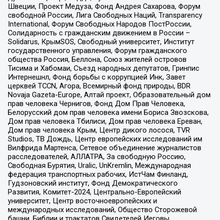
Швеции, Проект Медуза, Фонд Андрея Сахарова, Форум
свободной России, Лига Свободных Наций, Transparеncy
International, Форум Свободных Народов ПостРоссии,
Солидарность с гражданским движением в России –
Solidarus, КрымSOS, Свободный университет, Институт
государственного управления, Форум гражданского
общества Россия, Беллона, Союз жителей островов
Тисима и Хабомаи, Съезд народных депутатов, Гринпис
Интернешнл, Фонд борьбы с коррупцией Инк, Завет
церквей TCCN, Агора, Всемирный фонд природы, BDR
Novaja Gazeta-Europe, Алтай проект, Образовательный дом
прав человека Чернигов, Фонд Дом Прав Человека,
Белорусский дом прав человека имени Бориса Звозскова,
Дом прав человека Тбилиси, Дом прав человека Ереван,
Дом прав человека Крым, Центр дикого лосося, TVR
Studios, ТВ Дождь, Центр европейских исследований им
Вилфрида Мартенса, Сетевое объединение журналистов
расследователей, АЛЛАТРА, За свободную Россию,
Свободная Бурятия, Uralic, UnKremlin, Международная
федерация транспортных рабочих, ИстЧам Финланд,
Гудзоновский институт, Фонд Демократического
Развития, Комитет-2024, Центрально-Европейский
университет, Центр восточноевропейских и
международных исследований, Общество Сторожевой
башни, Библии и трактатов Свидетелей Иеговы,