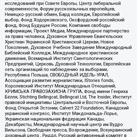
исследований при Совете Европы, Центр либеральной
современности, Форум русскоязычных европейцев,
Немецко-русский обмен, Бард колледж, Европейский
выбор, Фонд Ходорковского, Оксфордский российский
фонд, Фонд Будущее России, Компания свободы
информации, Проект Медиа, Международное партнерство
за права человека, Духовное Управление Евангельских
Христиан Украинской Христианской Церкви, Новое
Поколение, Духовное Учебное Заведение Международный
Библейский Колледж, Международное христианское
движение, Всемирный Институт Саентологических
Предприятий, Церковь Духовной Технологии, Европейская
сеть организаций по наблюдению за выборами,
Республика Польша, СВОБОДНЫЙ ИДЕЛЬ-УРАЛ,
Ассоциация развития журналистики, IStories fonds,
Королевский Институт Международных Отношений,
КРИМСЬКА ПРАВОЗАХИСНА ГРУПА, Фонд имени Генриха
Бёлля, Stichting Bellingcat, Bellingcat Ltd, The Insider, Институт
правовой инициативы Центральной и Восточной Европы,
Фонд Открытой Эстонии, Calvert 22 Foundation, Канадский
украинский конгресс, Институт Макдональда-Лорье,
Украинская национальная федерация Канады,
Декабристы, Международный научный центр им Вудро
Вильсона, Свободная пресса, Возрождение, Всеукраинский
духовный центр , Риддл, Русский антивоенный комитет в