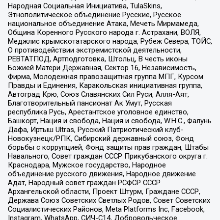
Народная Социальная Инициатива, TulaSkins,
Этнополитическое объединение Русские, Русское
национальное объединение Атака, Мечеть Мирмамеда,
Община Коренного Русского народа г. Астрахани, ВОЛЯ,
Меджлис крымскотатарского народа, Рубеж Севера, ТОЙС,
О противодействии экстремистской деятельности,
РЕВТАТПОД, Артподготовка, Штольц, В честь иконы
Божией Матери Державная, Сектор 16, Независимость,
Фирма, Молодежная правозащитная группа МПГ, Курсом
Правды и Единения, Каракольская инициативная группа,
Автоград Крю, Союз Славянских Сил Руси, Алля-Аят,
Благотворительный пансионат Ак Умут, Русская
республика Русь, Арестантское уголовное единство,
Башкорт, Нация и свобода, Нация и свобода, W.H.С., Фалунь
Дафа, Иртыш Ultras, Русский Патриотический клуб-
Новокузнецк/РПК, Сибирский державный союз, Фонд
борьбы с коррупцией, Фонд защиты прав граждан, Штабы
Навального, Совет граждан СССР Прикубанского округа г.
Краснодара, Мужское государство, Народное
объединение русского движения, Народное движение
Адат, Народный совет граждан РСФСР СССР
Архангельской области, Проект Штурм, Граждане СССР,
Держава Союз Советских Светлых Родов, Совет Советских
Социалистических Районов, Meta Platforms Inc, Facebook,
Instagram, WhatsApp, СИЧ-С14, Добровольческое