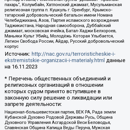
пахарь”, Колумбайн, Хатлонский джамаат, Мусульманская
религиозная группа п. Кушкуль г. Оренбург, Крымско-
татарский добровольческий батальон имени Номана
Челебиджихана, Азов, Партия исламского возрождения
Таджикистана, Народная самооборона, Дуббайский
джамаат, московская ячейка, Батал-Хаджи Белхороев,
Маньяки Культ Убийц, Молодёжь Которая Улыбается,
Легион Свобода России, Айдар, Русский добровольческий
корпус
Источник:
http://nac.gov.ru/terroristicheskie-i-
ekstremistskie-organizacii-i-materialy.html
данные
на
16.11.2023
* Перечень общественных объединений и
религиозных организаций в отношении
которых судом принято вступившее в
законную силу решение о ликвидации или
запрете деятельности:
Национал-большевистская партия, ВЕК РА, Рада земли
Кубанской Духовно Родовой Державы Русь, Община
Духовного Управления Асгардской Веси Беловодья,
Славянская Община Капища Веды Перуна, Мужская