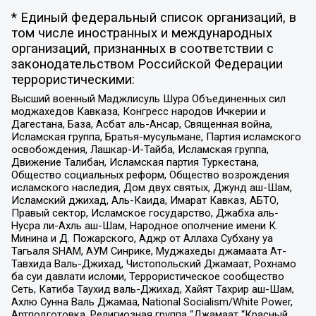
* Единый федеральный список организаций, в
том числе иностранных и международных
организаций, признанных в соответствии с
законодательством Российской Федерации
террористическими:
Высший военный Маджлисуль Шура Объединенных сил
моджахедов Кавказа, Конгресс народов Ичкерии и
Дагестана, База, Асбат аль-Ансар, Священная война,
Исламская группа, Братья-мусульмане, Партия исламского
освобождения, Лашкар-И-Тайба, Исламская группа,
Движение Талибан, Исламская партия Туркестана,
Общество социальных реформ, Общество возрождения
исламского наследия, Дом двух святых, Джунд аш-Шам,
Исламский джихад, Аль-Каида, Имарат Кавказ, АБТО,
Правый сектор, Исламское государство, Джабха аль-
Нусра ли-Ахль аш-Шам, Народное ополчение имени К.
Минина и Д. Пожарского, Аджр от Аллаха Субхану уа
Тагьаля SHAM, АУМ Синрике, Муджахеды джамаата Ат-
Тавхида Валь-Джихад, Чистопольский Джамаат, Рохнамо
ба суи давлати исломи, Террористическое сообщество
Сеть, Катиба Таухид валь-Джихад, Хайят Тахрир аш-Шам,
Ахлю Сунна Валь Джамаа, National Socialism/White Power,
Артподготовка, Религиозная группа “Джамаат “Красный