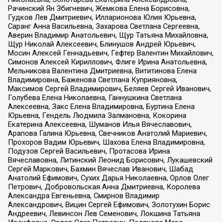
Рачинский Ян Збигневич, Жемкова Елена Борисовна,
Гудков Лев Дмитриевич, Илларионова Юлия Юрьевна,
Саранг Анна Васильевна, Захарова Светлана Сергеевна,
Аверин Владимир Анатольевич, Щур Татьяна Михайловна,
Щур Николай Алексеевич, Блинушов Андрей Юрьевич,
Мосин Алексей Геннадьевич, Гефтер Валентин Михайлович,
Симонов Алексей Кириллович, Флиге Ирина Анатольевна,
Мельникова Валентина Дмитриевна, Вититинова Елена
Владимировна, Баженова Светлана Куприяновна,
Максимов Сергей Владимирович, Беляев Сергей Иванович,
Голубева Елена Николаевна, Ганнушкина Светлана
Алексеевна, Закс Елена Владимировна, Буртина Елена
Юрьевна, Гендель Людмила Залмановна, Кокорина
Екатерина Алексеевна, Шуманов Илья Вячеславович,
Арапова Галина Юрьевна, Свечников Анатолий Мариевич,
Прохоров Вадим Юрьевич, Шахова Елена Владимировна,
Подузов Сергей Васильевич, Протасова Ирина
Вячеславовна, Литинский Леонид Борисович, Лукашевский
Сергей Маркович, Бахмин Вячеслав Иванович, Шабад
Анатолий Ефимович, Сухих Дарья Николаевна, Орлов Олег
Петрович, Добровольская Анна Дмитриевна, Королева
Александра Евгеньевна, Смирнов Владимир
Александрович, Вицин Сергей Ефимович, Золотухин Борис
Андреевич, Левинсон Лев Семенович, Локшина Татьяна