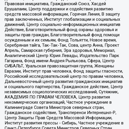
Правовая инициатива, Гражданский Союз, Хасдей
Ерушалаим, Центр поддержки и содействия развитию
средств массовой информации, Горячая Линия, В защиту
прав заключенных, Институт глобализации и социальных
движений, Центр социально-информационных инициатив
Действие, Благотворительный фонд охраны здоровья и
защиты прав граждан, Благотворительный фонд помощи
осужденным и их семьям, Фонд Тольятти, Новое время,
Серебряная тайга, Так-Так-Так, Сова, центр Анна, Проект
Апрель, Самарская губерния, Эра здоровья, Мемориал,
Аналитический Центр Юрия Левады, Издательство Парк
Гагарина, Фонд имени Андрея Рылькова, Сфера, Центр
СИБАЛЬТ, Уральская правозащитная группа, Женщины
Евразии, Институт прав человека, Фонд защиты гласности,
Российский исследовательский центр по правам человека,
Дальневосточный центр развития гражданских инициатив
и социального партнерства, Гражданское действие, Центр
независимых социологических исследований, Сутяжник,
АКАДЕМИЯ ПО ПРАВАМ ЧЕЛОВЕКА, Центр развития
некоммерческих организаций, Частное учреждение в
Калининграде Совета Министров северных стран,
Гражданское содействие, Трансперенси Интернешнл-Р,
Центр Защиты Прав Средств Массовой Информации,
Институт развития прессы - Сибирь, Частное учреждение в
Санкт-Петербурге Совета Министров Северных Стран,