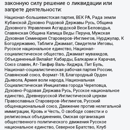
законную силу решение о ликвидации или
запрете деятельности:
Национал-большевистская партия, ВЕК РА, Рада земли
Кубанской Духовно Родовой Державы Русь, Община
Духовного Управления Асгардской Веси Беловодья,
Славянская Община Капища Веды Перуна, Мужская
Духовная Семинария Староверов-Инглингов, Нурджулар, К
Богодержавию, Таблиги Джамаат, Свидетели Иеговы,
Русское национальное единство, Национал-
социалистическое общество, Джамаат мувахидов,
Объединенный Вилайат Кабарды, Балкарии и Карачая,
Союз славян, Ат-Такфир Валь-Хиджра, Пит Буль,
Национал-социалистическая рабочая партия России,
Славянский союз, Формат-18, Благородный Орден
Дьявола, Армия воли народа, Национальная
Социалистическая Инициатива города Череповца,
Духовно-Родовая Держава Русь, Русское национальное
единство, Древнерусской Инглистической церкви
Православных Староверов-Инглингов, Русский
общенациональный союз, Движение против нелегальной
иммиграции, Кровь и Честь, О свободе совести и о
религиозных объединениях, Омская организация
общественного политического движения Русское
национальное единство, Северное Братство, Клуб