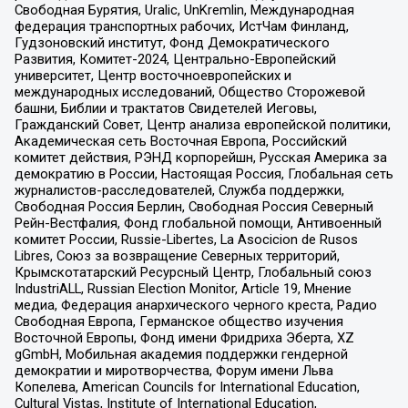
Свободная Бурятия, Uralic, UnKremlin, Международная
федерация транспортных рабочих, ИстЧам Финланд,
Гудзоновский институт, Фонд Демократического
Развития, Комитет-2024, Центрально-Европейский
университет, Центр восточноевропейских и
международных исследований, Общество Сторожевой
башни, Библии и трактатов Свидетелей Иеговы,
Гражданский Совет, Центр анализа европейской политики,
Академическая сеть Восточная Европа, Российский
комитет действия, РЭНД корпорейшн, Русская Америка за
демократию в России, Настоящая Россия, Глобальная сеть
журналистов-расследователей, Служба поддержки,
Свободная Россия Берлин, Свободная Россия Северный
Рейн-Вестфалия, Фонд глобальной помощи, Антивоенный
комитет России, Russie-Libertes, La Asocicion de Rusos
Libres, Союз за возвращение Северных территорий,
Крымскотатарский Ресурсный Центр, Глобальный союз
IndustriALL, Russian Election Monitor, Article 19, Мнение
медиа, Федерация анархического черного креста, Радио
Свободная Европа, Германское общество изучения
Восточной Европы, Фонд имени Фридриха Эберта, XZ
gGmbH, Мобильная академия поддержки гендерной
демократии и миротворчества, Форум имени Льва
Копелева, American Councils for International Education,
Cultural Vistas, Institute of International Education,