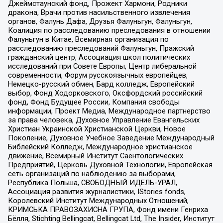
Джеймстаунский фонд, Прожект Хармони, Родники
дракона, Врачи против насильственного извлечения
органов, Фалунь Дафа, Друзья Фалуньгун, Фалуньгун,
Коалиция по расследованию преследования в отношении
Фалуньгун в Китае, Всемирная организация по
расследованию преследований Фалуньгун, Пражский
гражданский центр, Ассоциация школ политических
исследований при Совете Европы, Центр либеральной
современности, Форум русскоязычных европейцев,
Немецко-русский обмен, Бард колледж, Европейский
выбор, Фонд Ходорковского, Оксфордский российский
фонд, Фонд Будущее России, Компания свободы
информации, Проект Медиа, Международное партнерство
за права человека, Духовное Управление Евангельских
Христиан Украинской Христианской Церкви, Новое
Поколение, Духовное Учебное Заведение Международный
Библейский Колледж, Международное христианское
движение, Всемирный Институт Саентологических
Предприятий, Церковь Духовной Технологии, Европейская
сеть организаций по наблюдению за выборами,
Республика Польша, СВОБОДНЫЙ ИДЕЛЬ-УРАЛ,
Ассоциация развития журналистики, IStories fonds,
Королевский Институт Международных Отношений,
КРИМСЬКА ПРАВОЗАХИСНА ГРУПА, Фонд имени Генриха
Бёлля, Stichting Bellingcat, Bellingcat Ltd, The Insider, Институт