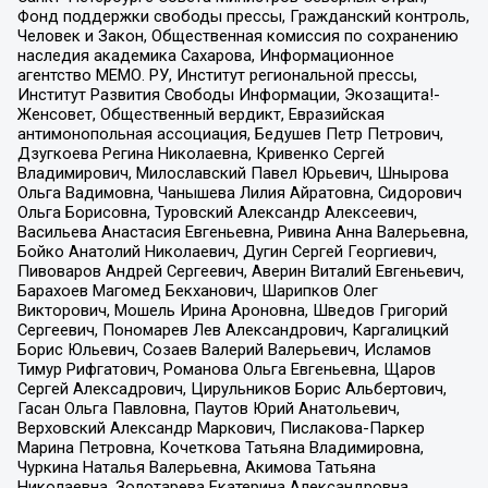
Фонд поддержки свободы прессы, Гражданский контроль,
Человек и Закон, Общественная комиссия по сохранению
наследия академика Сахарова, Информационное
агентство МЕМО. РУ, Институт региональной прессы,
Институт Развития Свободы Информации, Экозащита!-
Женсовет, Общественный вердикт, Евразийская
антимонопольная ассоциация, Бедушев Петр Петрович,
Дзугкоева Регина Николаевна, Кривенко Сергей
Владимирович, Милославский Павел Юрьевич, Шнырова
Ольга Вадимовна, Чанышева Лилия Айратовна, Сидорович
Ольга Борисовна, Туровский Александр Алексеевич,
Васильева Анастасия Евгеньевна, Ривина Анна Валерьевна,
Бойко Анатолий Николаевич, Дугин Сергей Георгиевич,
Пивоваров Андрей Сергеевич, Аверин Виталий Евгеньевич,
Барахоев Магомед Бекханович, Шарипков Олег
Викторович, Мошель Ирина Ароновна, Шведов Григорий
Сергеевич, Пономарев Лев Александрович, Каргалицкий
Борис Юльевич, Созаев Валерий Валерьевич, Исламов
Тимур Рифгатович, Романова Ольга Евгеньевна, Щаров
Сергей Алексадрович, Цирульников Борис Альбертович,
Гасан Ольга Павловна, Паутов Юрий Анатольевич,
Верховский Александр Маркович, Пислакова-Паркер
Марина Петровна, Кочеткова Татьяна Владимировна,
Чуркина Наталья Валерьевна, Акимова Татьяна
Николаевна, Золотарева Екатерина Александровна,