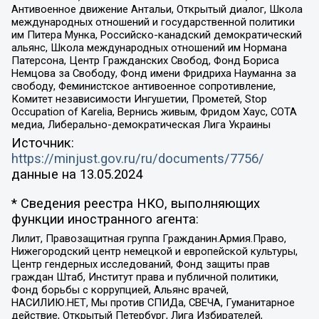
Антивоенное движение Антальи, Открытый диалог, Школа
международных отношений и государственной политики
им Питера Мунка, Российско-канадский демократический
альянс, Школа международных отношений им Нормана
Патерсона, Центр Гражданских Свобод, Фонд Бориса
Немцова за Свободу, Фонд имени Фридриха Науманна за
свободу, Феминистское антивоенное сопротивление,
Комитет независимости Ингушетии, Прометей, Stop
Occupation of Karelia, Вернись живым, Фридом Хаус, СОТА
медиа, Либерально-демократическая Лига Украины
Источник:
https://minjust.gov.ru/ru/documents/7756/
данные на
13.05.2024
* Сведения реестра НКО, выполняющих
функции иностранного агента:
Лилит, Правозащитная группа Гражданин.Армия.Право,
Нижегородский центр немецкой и европейской культуры,
Центр гендерных исследований, Фонд защиты прав
граждан Штаб, Институт права и публичной политики,
Фонд борьбы с коррупцией, Альянс врачей,
НАСИЛИЮ.НЕТ, Мы против СПИДа, СВЕЧА, Гуманитарное
действие, Открытый Петербург, Лига Избирателей,