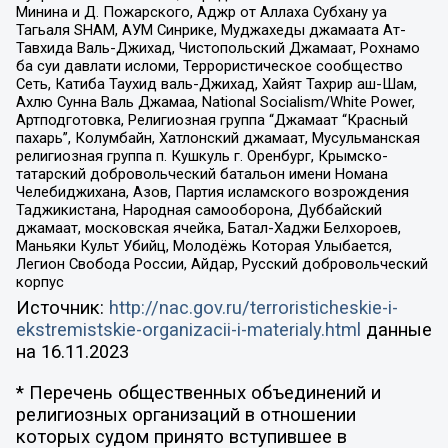
Минина и Д. Пожарского, Аджр от Аллаха Субхану уа
Тагьаля SHAM, АУМ Синрике, Муджахеды джамаата Ат-
Тавхида Валь-Джихад, Чистопольский Джамаат, Рохнамо
ба суи давлати исломи, Террористическое сообщество
Сеть, Катиба Таухид валь-Джихад, Хайят Тахрир аш-Шам,
Ахлю Сунна Валь Джамаа, National Socialism/White Power,
Артподготовка, Религиозная группа “Джамаат “Красный
пахарь”, Колумбайн, Хатлонский джамаат, Мусульманская
религиозная группа п. Кушкуль г. Оренбург, Крымско-
татарский добровольческий батальон имени Номана
Челебиджихана, Азов, Партия исламского возрождения
Таджикистана, Народная самооборона, Дуббайский
джамаат, московская ячейка, Батал-Хаджи Белхороев,
Маньяки Культ Убийц, Молодёжь Которая Улыбается,
Легион Свобода России, Айдар, Русский добровольческий
корпус
Источник:
http://nac.gov.ru/terroristicheskie-i-
ekstremistskie-organizacii-i-materialy.html
данные
на
16.11.2023
* Перечень общественных объединений и
религиозных организаций в отношении
которых судом принято вступившее в