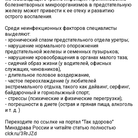
болезнетворных микроорганизмов в предстательную
железу может привести к ее отеку и развитию
острого воспаления.
Среди неинфекционных факторов специалисты
выделяют:
- хронический спазм предстательного отдела уретры;
- нарушение нормального опорожнения
предстательной железы и семенных пузырьков;
- нарушение кровообращения в органах малого таза;
- сидячий образ жизни (у водителей, офисных
служащих, чиновников),
- длительное половое воздержание,
- частое переохлаждение (у любителей
экстремального отдыха, такого как дайвинг, серфинг,
байдарочный и горнолыжный спорт;
- стрессы (психические и физические перегрузки);
- погрешности в диете (острая и пряная пища, алкоголь
и т. д. )
Переходите по ссылке на портал "Так здорово"
Минздрава России и читайте статью полностью
clck.ru/3RrJZd