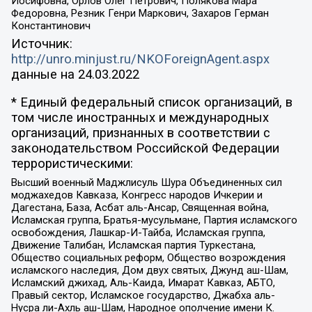
Иосифовна, Орлов Олег Петрович, Полякова Мара
Федоровна, Резник Генри Маркович, Захаров Герман
Константинович
Источник:
http://unro.minjust.ru/NKOForeignAgent.aspx
данные на
24.03.2022
* Единый федеральный список организаций, в
том числе иностранных и международных
организаций, признанных в соответствии с
законодательством Российской Федерации
террористическими:
Высший военный Маджлисуль Шура Объединенных сил
моджахедов Кавказа, Конгресс народов Ичкерии и
Дагестана, База, Асбат аль-Ансар, Священная война,
Исламская группа, Братья-мусульмане, Партия исламского
освобождения, Лашкар-И-Тайба, Исламская группа,
Движение Талибан, Исламская партия Туркестана,
Общество социальных реформ, Общество возрождения
исламского наследия, Дом двух святых, Джунд аш-Шам,
Исламский джихад, Аль-Каида, Имарат Кавказ, АБТО,
Правый сектор, Исламское государство, Джабха аль-
Нусра ли-Ахль аш-Шам, Народное ополчение имени К.