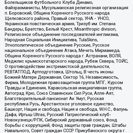
Болельщиков Футбольного Клуба Динамо,
Файзрахманисты, Мусульманская религиозная организация
п. Боровский, Община Коренного Русского народа
Щелковского района, Правый сектор, УНА - УНСО,
Украинская повстанческая армия, Тризуб им. Степана
Бандеры, Братство, Белый Крест, Misanthropic division,
Религиозное объединение последователей инглиизма,
Народная Социальная Инициатива, TulaSkins,
Этнополитическое объединение Русские, Русское
национальное объединение Атака, Мечеть Мирмамеда,
Община Коренного Русского народа г. Астрахани, ВОЛЯ,
Меджлис крымскотатарского народа, Рубеж Севера, ТОЙС,
О противодействии экстремистской деятельности,
РЕВТАТПОД, Артподготовка, Штольц, В честь иконы
Божией Матери Державная, Сектор 16, Независимость,
Фирма, Молодежная правозащитная группа МПГ, Курсом
Правды и Единения, Каракольская инициативная группа,
Автоград Крю, Союз Славянских Сил Руси, Алля-Аят,
Благотворительный пансионат Ак Умут, Русская
республика Русь, Арестантское уголовное единство,
Башкорт, Нация и свобода, Нация и свобода, W.H.С., Фалунь
Дафа, Иртыш Ultras, Русский Патриотический клуб-
Новокузнецк/РПК, Сибирский державный союз, Фонд
борьбы с коррупцией, Фонд защиты прав граждан, Штабы
Навального, Совет граждан СССР Прикубанского округа г.