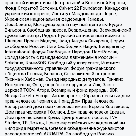
правовой инициативы Центральной и Восточной Европы,
Фонд Открытой Эстонии, Calvert 22 Foundation, Канадский
украинский конгресс, Институт Макдональда-Лорье,
Украинская национальная федерация Канады,
Декабристы, Международный научный центр им Вудро
Вильсона, Свободная пресса, Возрождение, Всеукраинский
духовный центр , Риддл, Русский антивоенный комитет в
Швеции, Проект Медуза, Фонд Андрея Сахарова, Форум
свободной России, Лига Свободных Наций, Transparеncy
International, Форум Свободных Народов ПостРоссии,
Солидарность с гражданским движением в России –
Solidarus, КрымSOS, Свободный университет, Институт
государственного управления, Форум гражданского
общества Россия, Беллона, Союз жителей островов
Тисима и Хабомаи, Съезд народных депутатов, Гринпис
Интернешнл, Фонд борьбы с коррупцией Инк, Завет
церквей TCCN, Агора, Всемирный фонд природы, BDR
Novaja Gazeta-Europe, Алтай проект, Образовательный дом
прав человека Чернигов, Фонд Дом Прав Человека,
Белорусский дом прав человека имени Бориса Звозскова,
Дом прав человека Тбилиси, Дом прав человека Ереван,
Дом прав человека Крым, Центр дикого лосося, TVR
Studios, ТВ Дождь, Центр европейских исследований им
Вилфрида Мартенса, Сетевое объединение журналистов
расследователей, АЛЛАТРА, За свободную Россию,