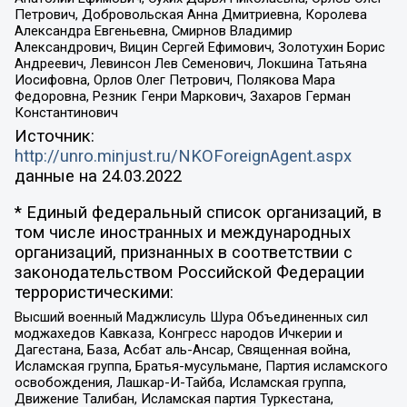
Петрович, Добровольская Анна Дмитриевна, Королева
Александра Евгеньевна, Смирнов Владимир
Александрович, Вицин Сергей Ефимович, Золотухин Борис
Андреевич, Левинсон Лев Семенович, Локшина Татьяна
Иосифовна, Орлов Олег Петрович, Полякова Мара
Федоровна, Резник Генри Маркович, Захаров Герман
Константинович
Источник:
http://unro.minjust.ru/NKOForeignAgent.aspx
данные на
24.03.2022
* Единый федеральный список организаций, в
том числе иностранных и международных
организаций, признанных в соответствии с
законодательством Российской Федерации
террористическими:
Высший военный Маджлисуль Шура Объединенных сил
моджахедов Кавказа, Конгресс народов Ичкерии и
Дагестана, База, Асбат аль-Ансар, Священная война,
Исламская группа, Братья-мусульмане, Партия исламского
освобождения, Лашкар-И-Тайба, Исламская группа,
Движение Талибан, Исламская партия Туркестана,