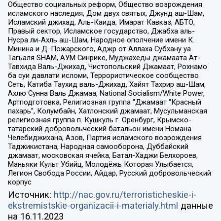
Общество социальных реформ, Общество возрождения
исламского наследия, Дом двух святых, Джунд аш-Шам,
Исламский джихад, Аль-Каида, Имарат Кавказ, АБТО,
Правый сектор, Исламское государство, Джабха аль-
Нусра ли-Ахль аш-Шам, Народное ополчение имени К.
Минина и Д. Пожарского, Аджр от Аллаха Субхану уа
Тагьаля SHAM, АУМ Синрике, Муджахеды джамаата Ат-
Тавхида Валь-Джихад, Чистопольский Джамаат, Рохнамо
ба суи давлати исломи, Террористическое сообщество
Сеть, Катиба Таухид валь-Джихад, Хайят Тахрир аш-Шам,
Ахлю Сунна Валь Джамаа, National Socialism/White Power,
Артподготовка, Религиозная группа “Джамаат “Красный
пахарь”, Колумбайн, Хатлонский джамаат, Мусульманская
религиозная группа п. Кушкуль г. Оренбург, Крымско-
татарский добровольческий батальон имени Номана
Челебиджихана, Азов, Партия исламского возрождения
Таджикистана, Народная самооборона, Дуббайский
джамаат, московская ячейка, Батал-Хаджи Белхороев,
Маньяки Культ Убийц, Молодёжь Которая Улыбается,
Легион Свобода России, Айдар, Русский добровольческий
корпус
Источник:
http://nac.gov.ru/terroristicheskie-i-
ekstremistskie-organizacii-i-materialy.html
данные
на
16.11.2023