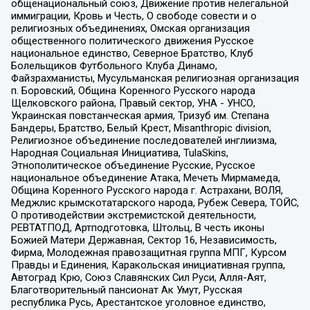
общенациональный союз, Движение против нелегальной
иммиграции, Кровь и Честь, О свободе совести и о
религиозных объединениях, Омская организация
общественного политического движения Русское
национальное единство, Северное Братство, Клуб
Болельщиков Футбольного Клуба Динамо,
Файзрахманисты, Мусульманская религиозная организация
п. Боровский, Община Коренного Русского народа
Щелковского района, Правый сектор, УНА - УНСО,
Украинская повстанческая армия, Тризуб им. Степана
Бандеры, Братство, Белый Крест, Misanthropic division,
Религиозное объединение последователей инглиизма,
Народная Социальная Инициатива, TulaSkins,
Этнополитическое объединение Русские, Русское
национальное объединение Атака, Мечеть Мирмамеда,
Община Коренного Русского народа г. Астрахани, ВОЛЯ,
Меджлис крымскотатарского народа, Рубеж Севера, ТОЙС,
О противодействии экстремистской деятельности,
РЕВТАТПОД, Артподготовка, Штольц, В честь иконы
Божией Матери Державная, Сектор 16, Независимость,
Фирма, Молодежная правозащитная группа МПГ, Курсом
Правды и Единения, Каракольская инициативная группа,
Автоград Крю, Союз Славянских Сил Руси, Алля-Аят,
Благотворительный пансионат Ак Умут, Русская
республика Русь, Арестантское уголовное единство,