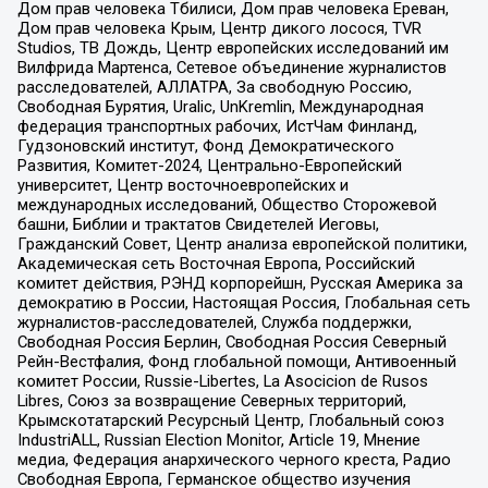
Дом прав человека Тбилиси, Дом прав человека Ереван,
Дом прав человека Крым, Центр дикого лосося, TVR
Studios, ТВ Дождь, Центр европейских исследований им
Вилфрида Мартенса, Сетевое объединение журналистов
расследователей, АЛЛАТРА, За свободную Россию,
Свободная Бурятия, Uralic, UnKremlin, Международная
федерация транспортных рабочих, ИстЧам Финланд,
Гудзоновский институт, Фонд Демократического
Развития, Комитет-2024, Центрально-Европейский
университет, Центр восточноевропейских и
международных исследований, Общество Сторожевой
башни, Библии и трактатов Свидетелей Иеговы,
Гражданский Совет, Центр анализа европейской политики,
Академическая сеть Восточная Европа, Российский
комитет действия, РЭНД корпорейшн, Русская Америка за
демократию в России, Настоящая Россия, Глобальная сеть
журналистов-расследователей, Служба поддержки,
Свободная Россия Берлин, Свободная Россия Северный
Рейн-Вестфалия, Фонд глобальной помощи, Антивоенный
комитет России, Russie-Libertes, La Asocicion de Rusos
Libres, Союз за возвращение Северных территорий,
Крымскотатарский Ресурсный Центр, Глобальный союз
IndustriALL, Russian Election Monitor, Article 19, Мнение
медиа, Федерация анархического черного креста, Радио
Свободная Европа, Германское общество изучения