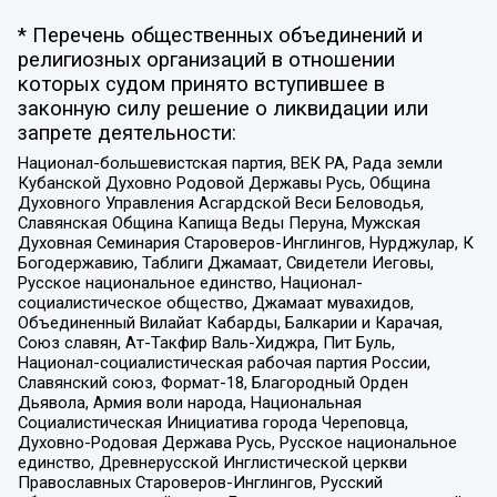
* Перечень общественных объединений и
религиозных организаций в отношении
которых судом принято вступившее в
законную силу решение о ликвидации или
запрете деятельности:
Национал-большевистская партия, ВЕК РА, Рада земли
Кубанской Духовно Родовой Державы Русь, Община
Духовного Управления Асгардской Веси Беловодья,
Славянская Община Капища Веды Перуна, Мужская
Духовная Семинария Староверов-Инглингов, Нурджулар, К
Богодержавию, Таблиги Джамаат, Свидетели Иеговы,
Русское национальное единство, Национал-
социалистическое общество, Джамаат мувахидов,
Объединенный Вилайат Кабарды, Балкарии и Карачая,
Союз славян, Ат-Такфир Валь-Хиджра, Пит Буль,
Национал-социалистическая рабочая партия России,
Славянский союз, Формат-18, Благородный Орден
Дьявола, Армия воли народа, Национальная
Социалистическая Инициатива города Череповца,
Духовно-Родовая Держава Русь, Русское национальное
единство, Древнерусской Инглистической церкви
Православных Староверов-Инглингов, Русский