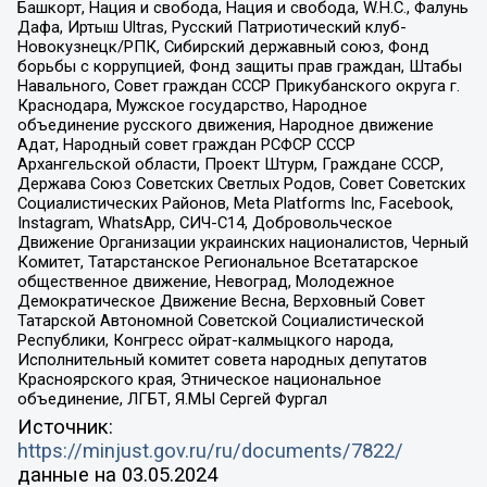
Башкорт, Нация и свобода, Нация и свобода, W.H.С., Фалунь
Дафа, Иртыш Ultras, Русский Патриотический клуб-
Новокузнецк/РПК, Сибирский державный союз, Фонд
борьбы с коррупцией, Фонд защиты прав граждан, Штабы
Навального, Совет граждан СССР Прикубанского округа г.
Краснодара, Мужское государство, Народное
объединение русского движения, Народное движение
Адат, Народный совет граждан РСФСР СССР
Архангельской области, Проект Штурм, Граждане СССР,
Держава Союз Советских Светлых Родов, Совет Советских
Социалистических Районов, Meta Platforms Inc, Facebook,
Instagram, WhatsApp, СИЧ-С14, Добровольческое
Движение Организации украинских националистов, Черный
Комитет, Татарстанское Региональное Всетатарское
общественное движение, Невоград, Молодежное
Демократическое Движение Весна, Верховный Совет
Татарской Автономной Советской Социалистической
Республики, Конгресс ойрат-калмыцкого народа,
Исполнительный комитет совета народных депутатов
Красноярского края, Этническое национальное
объединение, ЛГБТ, Я.МЫ Сергей Фургал
Источник:
https://minjust.gov.ru/ru/documents/7822/
данные на
03.05.2024