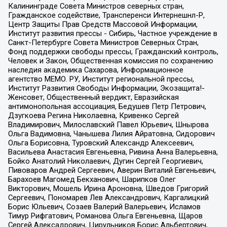
Калининграде Совета Министров северных стран,
Гражданское содействие, Трансперенси Интернешнл-Р,
Центр Защиты Прав Средств Массовой Информации,
Институт развития прессы - Сибирь, Частное учреждение в
Санкт-Петербурге Совета Министров Северных Стран,
Фонд поддержки свободы прессы, Гражданский контроль,
Человек и Закон, Общественная комиссия по сохранению
наследия академика Сахарова, Информационное
агентство МЕМО. РУ, Институт региональной прессы,
Институт Развития Свободы Информации, Экозащита!-
Женсовет, Общественный вердикт, Евразийская
антимонопольная ассоциация, Бедушев Петр Петрович,
Дзугкоева Регина Николаевна, Кривенко Сергей
Владимирович, Милославский Павел Юрьевич, Шнырова
Ольга Вадимовна, Чанышева Лилия Айратовна, Сидорович
Ольга Борисовна, Туровский Александр Алексеевич,
Васильева Анастасия Евгеньевна, Ривина Анна Валерьевна,
Бойко Анатолий Николаевич, Дугин Сергей Георгиевич,
Пивоваров Андрей Сергеевич, Аверин Виталий Евгеньевич,
Барахоев Магомед Бекханович, Шарипков Олег
Викторович, Мошель Ирина Ароновна, Шведов Григорий
Сергеевич, Пономарев Лев Александрович, Каргалицкий
Борис Юльевич, Созаев Валерий Валерьевич, Исламов
Тимур Рифгатович, Романова Ольга Евгеньевна, Щаров
Сергей Алексадрович, Цирульников Борис Альбертович,