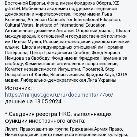
Восточной Европы, Фонд имени Фридриха Эберта, XZ
gGmbH, Мобильная академия поддержки гендерной
демократии и миротворчества, Форум имени Льва
Копелева, American Councils for International Education,
Cultural Vistas, Institute of International Education,
Антивоенное движение Антальи, Открытый диалог, Школа
международных отношений и государственной политики
им Питера Мунка, Российско-канадский демократический
альянс, Школа международных отношений им Нормана
Патерсона, Центр Гражданских Свобод, Фонд Бориса
Немцова за Свободу, Фонд имени Фридриха Науманна за
свободу, Феминистское антивоенное сопротивление,
Комитет независимости Ингушетии, Прометей, Stop
Occupation of Karelia, Вернись живым, Фридом Хаус, СОТА
медиа, Либерально-демократическая Лига Украины
Источник:
https://minjust.gov.ru/ru/documents/7756/
данные на
13.05.2024
* Сведения реестра НКО, выполняющих
функции иностранного агента:
Лилит, Правозащитная группа Гражданин.Армия.Право,
Нижегородский центр немецкой и европейской культуры,