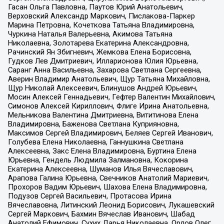
Гасан Ольга Павловна, Паутов Юрий Анатольевич,
Верховский Александр Маркович, Пислакова-Паркер
Марина Петровна, Кочеткова Татьяна Владимировна,
Чуркина Наталья Валерьевна, Акимова Татьяна
Николаевна, Золотарева Екатерина Александровна,
Рачинский Ян Збигневич, Жемкова Елена Борисовна,
Гудков Лев Дмитриевич, Илларионова Юлия Юрьевна,
Саранг Анна Васильевна, Захарова Светлана Сергеевна,
Аверин Владимир Анатольевич, Щур Татьяна Михайловна,
Щур Николай Алексеевич, Блинушов Андрей Юрьевич,
Мосин Алексей Геннадьевич, Гефтер Валентин Михайлович,
Симонов Алексей Кириллович, Флиге Ирина Анатольевна,
Мельникова Валентина Дмитриевна, Вититинова Елена
Владимировна, Баженова Светлана Куприяновна,
Максимов Сергей Владимирович, Беляев Сергей Иванович,
Голубева Елена Николаевна, Ганнушкина Светлана
Алексеевна, Закс Елена Владимировна, Буртина Елена
Юрьевна, Гендель Людмила Залмановна, Кокорина
Екатерина Алексеевна, Шуманов Илья Вячеславович,
Арапова Галина Юрьевна, Свечников Анатолий Мариевич,
Прохоров Вадим Юрьевич, Шахова Елена Владимировна,
Подузов Сергей Васильевич, Протасова Ирина
Вячеславовна, Литинский Леонид Борисович, Лукашевский
Сергей Маркович, Бахмин Вячеслав Иванович, Шабад
Анатолий Ефимович, Сухих Дарья Николаевна, Орлов Олег