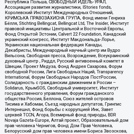
Республика Польша, СВОБОДНЫЙ ИДЕЛЬ-УРАЛ,
Ассоциация развития журналистики, IStories fonds,
Королевский Институт Международных Отношений,
КРИМСЬКА ПРАВОЗАХИСНА ГРУПА, Фонд имени Генриха
Бёлля, Stichting Bellingcat, Bellingcat Ltd, The Insider, Институт
правовой инициативы Центральной и Восточной Европы,
Фонд Открытой Эстонии, Calvert 22 Foundation, Канадский
украинский конгресс, Институт Макдональда-Лорье,
Украинская национальная федерация Канады,
Декабристы, Международный научный центр им Вудро
Вильсона, Свободная пресса, Возрождение, Всеукраинский
духовный центр , Риддл, Русский антивоенный комитет в
Швеции, Проект Медуза, Фонд Андрея Сахарова, Форум
свободной России, Лига Свободных Наций, Transparеncy
International, Форум Свободных Народов ПостРоссии,
Солидарность с гражданским движением в России –
Solidarus, КрымSOS, Свободный университет, Институт
государственного управления, Форум гражданского
общества Россия, Беллона, Союз жителей островов
Тисима и Хабомаи, Съезд народных депутатов, Гринпис
Интернешнл, Фонд борьбы с коррупцией Инк, Завет
церквей TCCN, Агора, Всемирный фонд природы, BDR
Novaja Gazeta-Europe, Алтай проект, Образовательный дом
прав человека Чернигов, Фонд Дом Прав Человека,
Белорусский дом прав человека имени Бориса Звозскова,