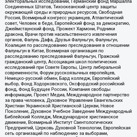
электоральных исследований, Германский фонд Маршалла
Соединенных Штатов, Тихоокеанский центр защиты
окружающей среды и природных ресурсов, Свободная
Россия, Всемирный конгресс украинцев, Атлантический
совет, Человек в беде, Европейский фонд за демократию,
Джеймстаунский фонд, Прожект Хармони, Родники
дракона, Врачи против насильственного извлечения
органов, Фалунь Дафа, Друзья Фалуньгун, Фалуньгун,
Коалиция по расследованию преследования в отношении
Фалуньгун в Китае, Всемирная организация по
расследованию преследований Фалуньгун, Пражский
гражданский центр, Ассоциация школ политических
исследований при Совете Европы, Центр либеральной
современности, Форум русскоязычных европейцев,
Немецко-русский обмен, Бард колледж, Европейский
выбор, Фонд Ходорковского, Оксфордский российский
фонд, Фонд Будущее России, Компания свободы
информации, Проект Медиа, Международное партнерство
за права человека, Духовное Управление Евангельских
Христиан Украинской Христианской Церкви, Новое
Поколение, Духовное Учебное Заведение Международный
Библейский Колледж, Международное христианское
движение, Всемирный Институт Саентологических
Предприятий, Церковь Духовной Технологии, Европейская
сеть организаций по наблюдению за выборами,