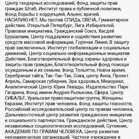
Центр гендерных исследований, Фонд защиты прав
граждан Штаб, Институт права и публичной политики,
Фонд борьбы с коррупцией, Альянс врачей,
НАСИЛИЮ.НЕТ, Мы против СПИДа, СВЕЧА, Гуманитарное
действие, Открытый Петербург, Лига Избирателей,
Правовая инициатива, Гражданский Союз, Хасдей
Ерушалаим, Центр поддержки и содействия развитию
средств массовой информации, Горячая Линия, В защиту
прав заключенных, Институт глобализации и социальных
движений, Центр социально-информационных инициатив
Действие, Благотворительный фонд охраны здоровья и
защиты прав граждан, Благотворительный фонд помощи
осужденным и их семьям, Фонд Тольятти, Новое время,
Серебряная тайга, Так-Так-Так, Сова, центр Анна, Проект
Апрель, Самарская губерния, Эра здоровья, Мемориал,
Аналитический Центр Юрия Левады, Издательство Парк
Гагарина, Фонд имени Андрея Рылькова, Сфера, Центр
СИБАЛЬТ, Уральская правозащитная группа, Женщины
Евразии, Институт прав человека, Фонд защиты гласности,
Российский исследовательский центр по правам человека,
Дальневосточный центр развития гражданских инициатив
и социального партнерства, Гражданское действие, Центр
независимых социологических исследований, Сутяжник,
АКАДЕМИЯ ПО ПРАВАМ ЧЕЛОВЕКА, Центр развития
некоммерческих организаций, Частное учреждение в