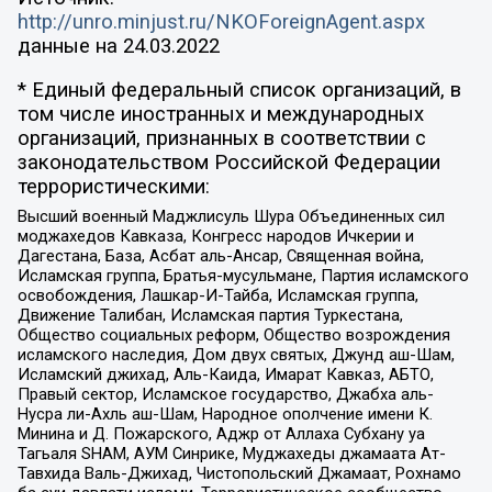
http://unro.minjust.ru/NKOForeignAgent.aspx
данные на
24.03.2022
* Единый федеральный список организаций, в
том числе иностранных и международных
организаций, признанных в соответствии с
законодательством Российской Федерации
террористическими:
Высший военный Маджлисуль Шура Объединенных сил
моджахедов Кавказа, Конгресс народов Ичкерии и
Дагестана, База, Асбат аль-Ансар, Священная война,
Исламская группа, Братья-мусульмане, Партия исламского
освобождения, Лашкар-И-Тайба, Исламская группа,
Движение Талибан, Исламская партия Туркестана,
Общество социальных реформ, Общество возрождения
исламского наследия, Дом двух святых, Джунд аш-Шам,
Исламский джихад, Аль-Каида, Имарат Кавказ, АБТО,
Правый сектор, Исламское государство, Джабха аль-
Нусра ли-Ахль аш-Шам, Народное ополчение имени К.
Минина и Д. Пожарского, Аджр от Аллаха Субхану уа
Тагьаля SHAM, АУМ Синрике, Муджахеды джамаата Ат-
Тавхида Валь-Джихад, Чистопольский Джамаат, Рохнамо