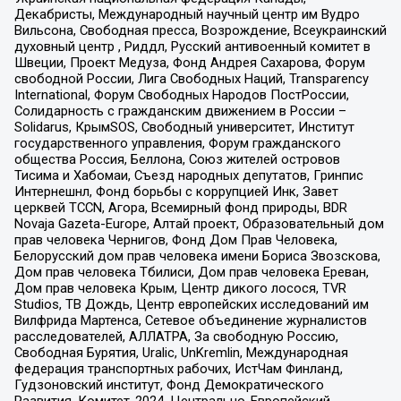
Декабристы, Международный научный центр им Вудро
Вильсона, Свободная пресса, Возрождение, Всеукраинский
духовный центр , Риддл, Русский антивоенный комитет в
Швеции, Проект Медуза, Фонд Андрея Сахарова, Форум
свободной России, Лига Свободных Наций, Transparеncy
International, Форум Свободных Народов ПостРоссии,
Солидарность с гражданским движением в России –
Solidarus, КрымSOS, Свободный университет, Институт
государственного управления, Форум гражданского
общества Россия, Беллона, Союз жителей островов
Тисима и Хабомаи, Съезд народных депутатов, Гринпис
Интернешнл, Фонд борьбы с коррупцией Инк, Завет
церквей TCCN, Агора, Всемирный фонд природы, BDR
Novaja Gazeta-Europe, Алтай проект, Образовательный дом
прав человека Чернигов, Фонд Дом Прав Человека,
Белорусский дом прав человека имени Бориса Звозскова,
Дом прав человека Тбилиси, Дом прав человека Ереван,
Дом прав человека Крым, Центр дикого лосося, TVR
Studios, ТВ Дождь, Центр европейских исследований им
Вилфрида Мартенса, Сетевое объединение журналистов
расследователей, АЛЛАТРА, За свободную Россию,
Свободная Бурятия, Uralic, UnKremlin, Международная
федерация транспортных рабочих, ИстЧам Финланд,
Гудзоновский институт, Фонд Демократического