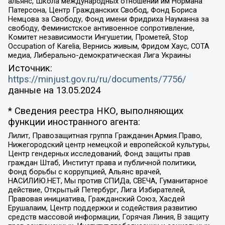
альянс, Школа международных отношений им Нормана
Патерсона, Центр Гражданских Свобод, Фонд Бориса
Немцова за Свободу, Фонд имени Фридриха Науманна за
свободу, Феминистское антивоенное сопротивление,
Комитет независимости Ингушетии, Прометей, Stop
Occupation of Karelia, Вернись живым, Фридом Хаус, СОТА
медиа, Либерально-демократическая Лига Украины
Источник:
https://minjust.gov.ru/ru/documents/7756/
данные на
13.05.2024
* Сведения реестра НКО, выполняющих
функции иностранного агента:
Лилит, Правозащитная группа Гражданин.Армия.Право,
Нижегородский центр немецкой и европейской культуры,
Центр гендерных исследований, Фонд защиты прав
граждан Штаб, Институт права и публичной политики,
Фонд борьбы с коррупцией, Альянс врачей,
НАСИЛИЮ.НЕТ, Мы против СПИДа, СВЕЧА, Гуманитарное
действие, Открытый Петербург, Лига Избирателей,
Правовая инициатива, Гражданский Союз, Хасдей
Ерушалаим, Центр поддержки и содействия развитию
средств массовой информации, Горячая Линия, В защиту