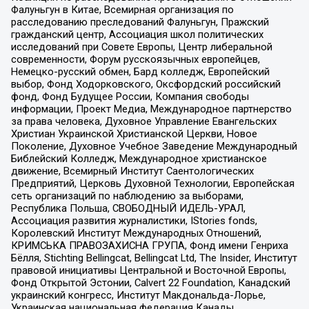
Фалуньгун в Китае, Всемирная организация по
расследованию преследований Фалуньгун, Пражский
гражданский центр, Ассоциация школ политических
исследований при Совете Европы, Центр либеральной
современности, Форум русскоязычных европейцев,
Немецко-русский обмен, Бард колледж, Европейский
выбор, Фонд Ходорковского, Оксфордский российский
фонд, Фонд Будущее России, Компания свободы
информации, Проект Медиа, Международное партнерство
за права человека, Духовное Управление Евангельских
Христиан Украинской Христианской Церкви, Новое
Поколение, Духовное Учебное Заведение Международный
Библейский Колледж, Международное христианское
движение, Всемирный Институт Саентологических
Предприятий, Церковь Духовной Технологии, Европейская
сеть организаций по наблюдению за выборами,
Республика Польша, СВОБОДНЫЙ ИДЕЛЬ-УРАЛ,
Ассоциация развития журналистики, IStories fonds,
Королевский Институт Международных Отношений,
КРИМСЬКА ПРАВОЗАХИСНА ГРУПА, Фонд имени Генриха
Бёлля, Stichting Bellingcat, Bellingcat Ltd, The Insider, Институт
правовой инициативы Центральной и Восточной Европы,
Фонд Открытой Эстонии, Calvert 22 Foundation, Канадский
украинский конгресс, Институт Макдональда-Лорье,
Украинская национальная федерация Канады,