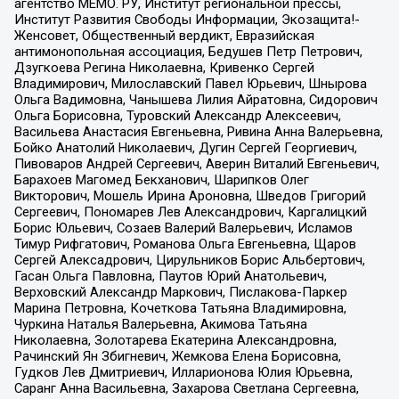
агентство МЕМО. РУ, Институт региональной прессы,
Институт Развития Свободы Информации, Экозащита!-
Женсовет, Общественный вердикт, Евразийская
антимонопольная ассоциация, Бедушев Петр Петрович,
Дзугкоева Регина Николаевна, Кривенко Сергей
Владимирович, Милославский Павел Юрьевич, Шнырова
Ольга Вадимовна, Чанышева Лилия Айратовна, Сидорович
Ольга Борисовна, Туровский Александр Алексеевич,
Васильева Анастасия Евгеньевна, Ривина Анна Валерьевна,
Бойко Анатолий Николаевич, Дугин Сергей Георгиевич,
Пивоваров Андрей Сергеевич, Аверин Виталий Евгеньевич,
Барахоев Магомед Бекханович, Шарипков Олег
Викторович, Мошель Ирина Ароновна, Шведов Григорий
Сергеевич, Пономарев Лев Александрович, Каргалицкий
Борис Юльевич, Созаев Валерий Валерьевич, Исламов
Тимур Рифгатович, Романова Ольга Евгеньевна, Щаров
Сергей Алексадрович, Цирульников Борис Альбертович,
Гасан Ольга Павловна, Паутов Юрий Анатольевич,
Верховский Александр Маркович, Пислакова-Паркер
Марина Петровна, Кочеткова Татьяна Владимировна,
Чуркина Наталья Валерьевна, Акимова Татьяна
Николаевна, Золотарева Екатерина Александровна,
Рачинский Ян Збигневич, Жемкова Елена Борисовна,
Гудков Лев Дмитриевич, Илларионова Юлия Юрьевна,
Саранг Анна Васильевна, Захарова Светлана Сергеевна,