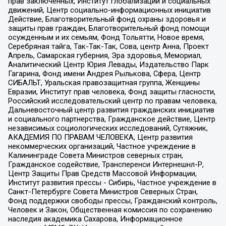
прав заключенных, Институт глобализации и социальных
движений, Центр социально-информационных инициатив
Действие, Благотворительный фонд охраны здоровья и
защиты прав граждан, Благотворительный фонд помощи
осужденным и их семьям, Фонд Тольятти, Новое время,
Серебряная тайга, Так-Так-Так, Сова, центр Анна, Проект
Апрель, Самарская губерния, Эра здоровья, Мемориал,
Аналитический Центр Юрия Левады, Издательство Парк
Гагарина, Фонд имени Андрея Рылькова, Сфера, Центр
СИБАЛЬТ, Уральская правозащитная группа, Женщины
Евразии, Институт прав человека, Фонд защиты гласности,
Российский исследовательский центр по правам человека,
Дальневосточный центр развития гражданских инициатив
и социального партнерства, Гражданское действие, Центр
независимых социологических исследований, Сутяжник,
АКАДЕМИЯ ПО ПРАВАМ ЧЕЛОВЕКА, Центр развития
некоммерческих организаций, Частное учреждение в
Калининграде Совета Министров северных стран,
Гражданское содействие, Трансперенси Интернешнл-Р,
Центр Защиты Прав Средств Массовой Информации,
Институт развития прессы - Сибирь, Частное учреждение в
Санкт-Петербурге Совета Министров Северных Стран,
Фонд поддержки свободы прессы, Гражданский контроль,
Человек и Закон, Общественная комиссия по сохранению
наследия академика Сахарова, Информационное