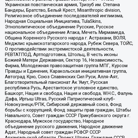
Украинская повстанческая армия, Тризуб им. Степана
Бандеры, Братство, Белый Крест, Misanthropic division,
Религиозное объединение последователей инглиизма,
Народная Социальная Инициатива, TulaSkins,
Этнополитическое объединение Русские, Русское
национальное объединение Атака, Мечеть Мирмамеда,
Община Коренного Русского народа г. Астрахани, ВОЛЯ,
Меджлис крымскотатарского народа, Рубеж Севера, ТОЙС,
О противодействии экстремистской деятельности,
РЕВТАТПОД, Артподготовка, Штольц, В честь иконы
Божией Матери Державная, Сектор 16, Независимость,
Фирма, Молодежная правозащитная группа МПГ, Курсом
Правды и Единения, Каракольская инициативная группа,
Автоград Крю, Союз Славянских Сил Руси, Алля-Аят,
Благотворительный пансионат Ак Умут, Русская
республика Русь, Арестантское уголовное единство,
Башкорт, Нация и свобода, Нация и свобода, W.H.С., Фалунь
Дафа, Иртыш Ultras, Русский Патриотический клуб-
Новокузнецк/РПК, Сибирский державный союз, Фонд
борьбы с коррупцией, Фонд защиты прав граждан, Штабы
Навального, Совет граждан СССР Прикубанского округа г.
Краснодара, Мужское государство, Народное
объединение русского движения, Народное движение
Адат, Народный совет граждан РСФСР СССР
Архангельской области, Проект Штурм, Граждане СССР,