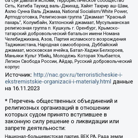
ба суи давлати исломи, Террористическое сообщество
Сеть, Катиба Таухид валь-Джихад, Хайят Тахрир аш-Шам,
Ахлю Сунна Валь Джамаа, National Socialism/White Power,
Артподготовка, Религиозная группа “Джамаат “Красный
пахарь”, Колумбайн, Хатлонский джамаат, Мусульманская
религиозная группа п. Кушкуль г. Оренбург, Крымско-
татарский добровольческий батальон имени Номана
Челебиджихана, Азов, Партия исламского возрождения
Таджикистана, Народная самооборона, Дуббайский
джамаат, московская ячейка, Батал-Хаджи Белхороев,
Маньяки Культ Убийц, Молодёжь Которая Улыбается,
Легион Свобода России, Айдар, Русский добровольческий
корпус
Источник:
http://nac.gov.ru/terroristicheskie-i-
ekstremistskie-organizacii-i-materialy.html
данные
на
16.11.2023
* Перечень общественных объединений и
религиозных организаций в отношении
которых судом принято вступившее в
законную силу решение о ликвидации или
запрете деятельности:
Национал-большевистская партия, ВЕК РА, Рада земли