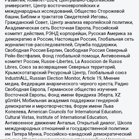
Развития, Комитет-2024, Центрально-Европейский
университет, Центр восточноевропейских и
международных исследований, Общество Сторожевой
башни, Библии и трактатов Свидетелей Иеговы,
Гражданский Совет, Центр анализа европейской политики,
Академическая сеть Восточная Европа, Российский
комитет действия, РЭНД корпорейшн, Русская Америка за
демократию в России, Настоящая Россия, Глобальная сеть
журналистов-расследователей, Служба поддержки,
Свободная Россия Берлин, Свободная Россия Северный
Рейн-Вестфалия, Фонд глобальной помощи, Антивоенный
комитет России, Russie-Libertes, La Asocicion de Rusos
Libres, Союз за возвращение Северных территорий,
Крымскотатарский Ресурсный Центр, Глобальный союз
IndustriALL, Russian Election Monitor, Article 19, Мнение
медиа, Федерация анархического черного креста, Радио
Свободная Европа, Германское общество изучения
Восточной Европы, Фонд имени Фридриха Эберта, XZ
gGmbH, Мобильная академия поддержки гендерной
демократии и миротворчества, Форум имени Льва
Копелева, American Councils for International Education,
Cultural Vistas, Institute of International Education,
Антивоенное движение Антальи, Открытый диалог, Школа
международных отношений и государственной политики
им Питера Мунка, Российско-канадский демократический