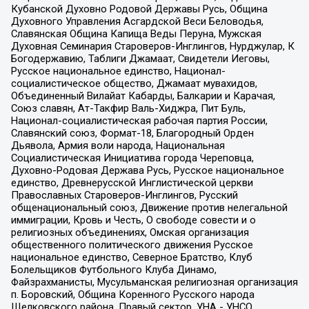
Кубанской Духовно Родовой Державы Русь, Община
Духовного Управления Асгардской Веси Беловодья,
Славянская Община Капища Веды Перуна, Мужская
Духовная Семинария Староверов-Инглингов, Нурджулар, К
Богодержавию, Таблиги Джамаат, Свидетели Иеговы,
Русское национальное единство, Национал-
социалистическое общество, Джамаат мувахидов,
Объединенный Вилайат Кабарды, Балкарии и Карачая,
Союз славян, Ат-Такфир Валь-Хиджра, Пит Буль,
Национал-социалистическая рабочая партия России,
Славянский союз, Формат-18, Благородный Орден
Дьявола, Армия воли народа, Национальная
Социалистическая Инициатива города Череповца,
Духовно-Родовая Держава Русь, Русское национальное
единство, Древнерусской Инглистической церкви
Православных Староверов-Инглингов, Русский
общенациональный союз, Движение против нелегальной
иммиграции, Кровь и Честь, О свободе совести и о
религиозных объединениях, Омская организация
общественного политического движения Русское
национальное единство, Северное Братство, Клуб
Болельщиков Футбольного Клуба Динамо,
Файзрахманисты, Мусульманская религиозная организация
п. Боровский, Община Коренного Русского народа
Щелковского района, Правый сектор, УНА - УНСО,