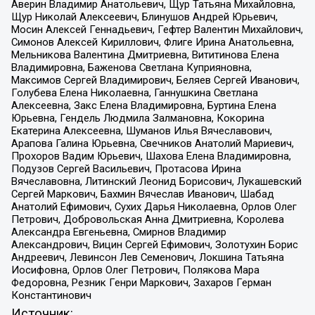
Аверин Владимир Анатольевич, Щур Татьяна Михайловна,
Щур Николай Алексеевич, Блинушов Андрей Юрьевич,
Мосин Алексей Геннадьевич, Гефтер Валентин Михайлович,
Симонов Алексей Кириллович, Флиге Ирина Анатольевна,
Мельникова Валентина Дмитриевна, Вититинова Елена
Владимировна, Баженова Светлана Куприяновна,
Максимов Сергей Владимирович, Беляев Сергей Иванович,
Голубева Елена Николаевна, Ганнушкина Светлана
Алексеевна, Закс Елена Владимировна, Буртина Елена
Юрьевна, Гендель Людмила Залмановна, Кокорина
Екатерина Алексеевна, Шуманов Илья Вячеславович,
Арапова Галина Юрьевна, Свечников Анатолий Мариевич,
Прохоров Вадим Юрьевич, Шахова Елена Владимировна,
Подузов Сергей Васильевич, Протасова Ирина
Вячеславовна, Литинский Леонид Борисович, Лукашевский
Сергей Маркович, Бахмин Вячеслав Иванович, Шабад
Анатолий Ефимович, Сухих Дарья Николаевна, Орлов Олег
Петрович, Добровольская Анна Дмитриевна, Королева
Александра Евгеньевна, Смирнов Владимир
Александрович, Вицин Сергей Ефимович, Золотухин Борис
Андреевич, Левинсон Лев Семенович, Локшина Татьяна
Иосифовна, Орлов Олег Петрович, Полякова Мара
Федоровна, Резник Генри Маркович, Захаров Герман
Константинович
Источник: