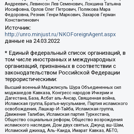
Андреевич, Левинсон Лев Семенович, Локшина Татьяна
Иосифовна, Орлов Олег Петрович, Полякова Мара
Федоровна, Резник Генри Маркович, Захаров Герман
Константинович
Источник:
http://unro.minjust.ru/NKOForeignAgent.aspx
данные на
24.03.2022
* Единый федеральный список организаций, в
том числе иностранных и международных
организаций, признанных в соответствии с
законодательством Российской Федерации
террористическими:
Высший военный Маджлисуль Шура Объединенных сил
моджахедов Кавказа, Конгресс народов Ичкерии и
Дагестана, База, Асбат аль-Ансар, Священная война,
Исламская группа, Братья-мусульмане, Партия исламского
освобождения, Лашкар-И-Тайба, Исламская группа,
Движение Талибан, Исламская партия Туркестана,
Общество социальных реформ, Общество возрождения
исламского наследия, Дом двух святых, Джунд аш-Шам,
Исламский джихад, Аль-Каида, Имарат Кавказ, АБТО,