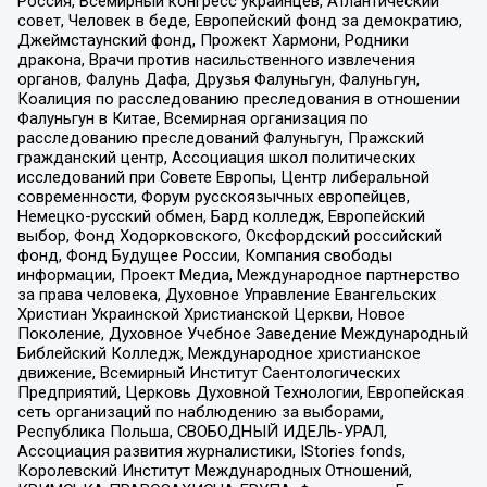
Россия, Всемирный конгресс украинцев, Атлантический
совет, Человек в беде, Европейский фонд за демократию,
Джеймстаунский фонд, Прожект Хармони, Родники
дракона, Врачи против насильственного извлечения
органов, Фалунь Дафа, Друзья Фалуньгун, Фалуньгун,
Коалиция по расследованию преследования в отношении
Фалуньгун в Китае, Всемирная организация по
расследованию преследований Фалуньгун, Пражский
гражданский центр, Ассоциация школ политических
исследований при Совете Европы, Центр либеральной
современности, Форум русскоязычных европейцев,
Немецко-русский обмен, Бард колледж, Европейский
выбор, Фонд Ходорковского, Оксфордский российский
фонд, Фонд Будущее России, Компания свободы
информации, Проект Медиа, Международное партнерство
за права человека, Духовное Управление Евангельских
Христиан Украинской Христианской Церкви, Новое
Поколение, Духовное Учебное Заведение Международный
Библейский Колледж, Международное христианское
движение, Всемирный Институт Саентологических
Предприятий, Церковь Духовной Технологии, Европейская
сеть организаций по наблюдению за выборами,
Республика Польша, СВОБОДНЫЙ ИДЕЛЬ-УРАЛ,
Ассоциация развития журналистики, IStories fonds,
Королевский Институт Международных Отношений,