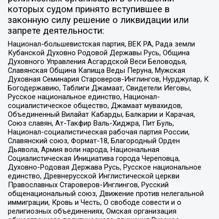
которых судом принято вступившее в
законную силу решение о ликвидации или
запрете деятельности:
Национал-большевистская партия, ВЕК РА, Рада земли
Кубанской Духовно Родовой Державы Русь, Община
Духовного Управления Асгардской Веси Беловодья,
Славянская Община Капища Веды Перуна, Мужская
Духовная Семинария Староверов-Инглингов, Нурджулар, К
Богодержавию, Таблиги Джамаат, Свидетели Иеговы,
Русское национальное единство, Национал-
социалистическое общество, Джамаат мувахидов,
Объединенный Вилайат Кабарды, Балкарии и Карачая,
Союз славян, Ат-Такфир Валь-Хиджра, Пит Буль,
Национал-социалистическая рабочая партия России,
Славянский союз, Формат-18, Благородный Орден
Дьявола, Армия воли народа, Национальная
Социалистическая Инициатива города Череповца,
Духовно-Родовая Держава Русь, Русское национальное
единство, Древнерусской Инглистической церкви
Православных Староверов-Инглингов, Русский
общенациональный союз, Движение против нелегальной
иммиграции, Кровь и Честь, О свободе совести и о
религиозных объединениях, Омская организация