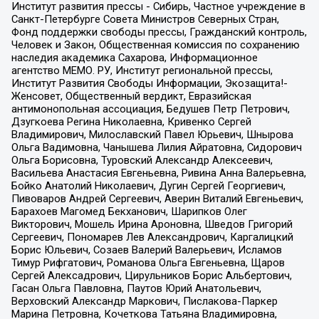
Институт развития прессы - Сибирь, Частное учреждение в
Санкт-Петербурге Совета Министров Северных Стран,
Фонд поддержки свободы прессы, Гражданский контроль,
Человек и Закон, Общественная комиссия по сохранению
наследия академика Сахарова, Информационное
агентство МЕМО. РУ, Институт региональной прессы,
Институт Развития Свободы Информации, Экозащита!-
Женсовет, Общественный вердикт, Евразийская
антимонопольная ассоциация, Бедушев Петр Петрович,
Дзугкоева Регина Николаевна, Кривенко Сергей
Владимирович, Милославский Павел Юрьевич, Шнырова
Ольга Вадимовна, Чанышева Лилия Айратовна, Сидорович
Ольга Борисовна, Туровский Александр Алексеевич,
Васильева Анастасия Евгеньевна, Ривина Анна Валерьевна,
Бойко Анатолий Николаевич, Дугин Сергей Георгиевич,
Пивоваров Андрей Сергеевич, Аверин Виталий Евгеньевич,
Барахоев Магомед Бекханович, Шарипков Олег
Викторович, Мошель Ирина Ароновна, Шведов Григорий
Сергеевич, Пономарев Лев Александрович, Каргалицкий
Борис Юльевич, Созаев Валерий Валерьевич, Исламов
Тимур Рифгатович, Романова Ольга Евгеньевна, Щаров
Сергей Алексадрович, Цирульников Борис Альбертович,
Гасан Ольга Павловна, Паутов Юрий Анатольевич,
Верховский Александр Маркович, Пислакова-Паркер
Марина Петровна, Кочеткова Татьяна Владимировна,