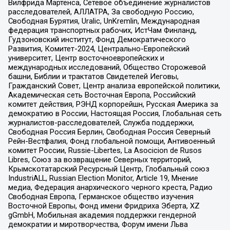
Вилфрида Мартенса, Сетевое объединение журналистов
расследователей, АЛЛАТРА, За свободную Россию,
Свободная Бурятия, Uralic, UnKremlin, Международная
федерация транспортных рабочих, ИстЧам Финланд,
Гудзоновский институт, Фонд Демократического
Развития, Комитет-2024, Центрально-Европейский
университет, Центр восточноевропейских и
международных исследований, Общество Сторожевой
башни, Библии и трактатов Свидетелей Иеговы,
Гражданский Совет, Центр анализа европейской политики,
Академическая сеть Восточная Европа, Российский
комитет действия, РЭНД корпорейшн, Русская Америка за
демократию в России, Настоящая Россия, Глобальная сеть
журналистов-расследователей, Служба поддержки,
Свободная Россия Берлин, Свободная Россия Северный
Рейн-Вестфалия, Фонд глобальной помощи, Антивоенный
комитет России, Russie-Libertes, La Asocicion de Rusos
Libres, Союз за возвращение Северных территорий,
Крымскотатарский Ресурсный Центр, Глобальный союз
IndustriALL, Russian Election Monitor, Article 19, Мнение
медиа, Федерация анархического черного креста, Радио
Свободная Европа, Германское общество изучения
Восточной Европы, Фонд имени Фридриха Эберта, XZ
gGmbH, Мобильная академия поддержки гендерной
демократии и миротворчества, Форум имени Льва