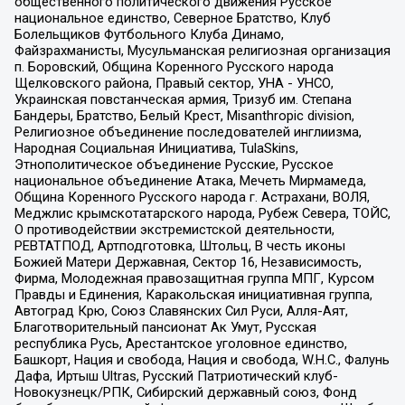
общественного политического движения Русское
национальное единство, Северное Братство, Клуб
Болельщиков Футбольного Клуба Динамо,
Файзрахманисты, Мусульманская религиозная организация
п. Боровский, Община Коренного Русского народа
Щелковского района, Правый сектор, УНА - УНСО,
Украинская повстанческая армия, Тризуб им. Степана
Бандеры, Братство, Белый Крест, Misanthropic division,
Религиозное объединение последователей инглиизма,
Народная Социальная Инициатива, TulaSkins,
Этнополитическое объединение Русские, Русское
национальное объединение Атака, Мечеть Мирмамеда,
Община Коренного Русского народа г. Астрахани, ВОЛЯ,
Меджлис крымскотатарского народа, Рубеж Севера, ТОЙС,
О противодействии экстремистской деятельности,
РЕВТАТПОД, Артподготовка, Штольц, В честь иконы
Божией Матери Державная, Сектор 16, Независимость,
Фирма, Молодежная правозащитная группа МПГ, Курсом
Правды и Единения, Каракольская инициативная группа,
Автоград Крю, Союз Славянских Сил Руси, Алля-Аят,
Благотворительный пансионат Ак Умут, Русская
республика Русь, Арестантское уголовное единство,
Башкорт, Нация и свобода, Нация и свобода, W.H.С., Фалунь
Дафа, Иртыш Ultras, Русский Патриотический клуб-
Новокузнецк/РПК, Сибирский державный союз, Фонд