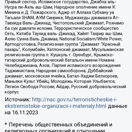
Правый сектор, Исламское государство, Джабха аль-
Нусра ли-Ахль аш-Шам, Народное ополчение имени К.
Минина и Д. Пожарского, Аджр от Аллаха Субхану уа
Тагьаля SHAM, АУМ Синрике, Муджахеды джамаата Ат-
Тавхида Валь-Джихад, Чистопольский Джамаат, Рохнамо
ба суи давлати исломи, Террористическое сообщество
Сеть, Катиба Таухид валь-Джихад, Хайят Тахрир аш-Шам,
Ахлю Сунна Валь Джамаа, National Socialism/White Power,
Артподготовка, Религиозная группа “Джамаат “Красный
пахарь”, Колумбайн, Хатлонский джамаат, Мусульманская
религиозная группа п. Кушкуль г. Оренбург, Крымско-
татарский добровольческий батальон имени Номана
Челебиджихана, Азов, Партия исламского возрождения
Таджикистана, Народная самооборона, Дуббайский
джамаат, московская ячейка, Батал-Хаджи Белхороев,
Маньяки Культ Убийц, Молодёжь Которая Улыбается,
Легион Свобода России, Айдар, Русский добровольческий
корпус
Источник:
http://nac.gov.ru/terroristicheskie-i-
ekstremistskie-organizacii-i-materialy.html
данные
на
16.11.2023
* Перечень общественных объединений и
религиозных организаций в отношении