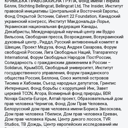
КРИМСЬКА ПРАВОЗАХИСНА ГРУПА, Фонд имени Генриха
Бёлля, Stichting Bellingcat, Bellingcat Ltd, The Insider, Институт
правовой инициативы Центральной и Восточной Европы,
Фонд Открытой Эстонии, Calvert 22 Foundation, Канадский
украинский конгресс, Институт Макдональда-Лорье,
Украинская национальная федерация Канады,
Декабристы, Международный научный центр им Вудро
Вильсона, Свободная пресса, Возрождение, Всеукраинский
духовный центр , Риддл, Русский антивоенный комитет в
Швеции, Проект Медуза, Фонд Андрея Сахарова, Форум
свободной России, Лига Свободных Наций, Transparеncy
International, Форум Свободных Народов ПостРоссии,
Солидарность с гражданским движением в России –
Solidarus, КрымSOS, Свободный университет, Институт
государственного управления, Форум гражданского
общества Россия, Беллона, Союз жителей островов
Тисима и Хабомаи, Съезд народных депутатов, Гринпис
Интернешнл, Фонд борьбы с коррупцией Инк, Завет
церквей TCCN, Агора, Всемирный фонд природы, BDR
Novaja Gazeta-Europe, Алтай проект, Образовательный дом
прав человека Чернигов, Фонд Дом Прав Человека,
Белорусский дом прав человека имени Бориса Звозскова,
Дом прав человека Тбилиси, Дом прав человека Ереван,
Дом прав человека Крым, Центр дикого лосося, TVR
Studios, ТВ Дождь, Центр европейских исследований им