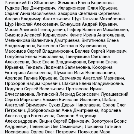
Рачинский Ян Збигневич, Жемкова Елена Борисовна,
Гудков Лев Дмитриевич, Илларионова Юлия Юрьевна,
Саранг Анна Васильевна, Захарова Светлана Сергеевна,
Аверин Владимир Анатольевич, Щур Татьяна Михайловна,
Щур Николай Алексеевич, Блинушов Андрей Юрьевич,
Мосин Алексей Геннадьевич, Гефтер Валентин Михайлович,
Симонов Алексей Кириллович, Флиге Ирина Анатольевна,
Мельникова Валентина Дмитриевна, Вититинова Елена
Владимировна, Баженова Светлана Куприяновна,
Максимов Сергей Владимирович, Беляев Сергей Иванович,
Голубева Елена Николаевна, Ганнушкина Светлана
Алексеевна, Закс Елена Владимировна, Буртина Елена
Юрьевна, Гендель Людмила Залмановна, Кокорина
Екатерина Алексеевна, Шуманов Илья Вячеславович,
Арапова Галина Юрьевна, Свечников Анатолий Мариевич,
Прохоров Вадим Юрьевич, Шахова Елена Владимировна,
Подузов Сергей Васильевич, Протасова Ирина
Вячеславовна, Литинский Леонид Борисович, Лукашевский
Сергей Маркович, Бахмин Вячеслав Иванович, Шабад
Анатолий Ефимович, Сухих Дарья Николаевна, Орлов Олег
Петрович, Добровольская Анна Дмитриевна, Королева
Александра Евгеньевна, Смирнов Владимир
Александрович, Вицин Сергей Ефимович, Золотухин Борис
Андреевич, Левинсон Лев Семенович, Локшина Татьяна
Иосифовна, Орлов Олег Петрович, Полякова Мара