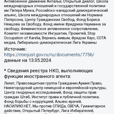
Антивоенное движение Антальи, Открытый диалог, Школа
международных отношений и государственной политики
им Питера Мунка, Российско-канадский демократический
альянс, Школа международных отношений им Нормана
Патерсона, Центр Гражданских Свобод, Фонд Бориса
Немцова за Свободу, Фонд имени Фридриха Науманна за
свободу, Феминистское антивоенное сопротивление,
Комитет независимости Ингушетии, Прометей, Stop
Occupation of Karelia, Вернись живым, Фридом Хаус, СОТА
медиа, Либерально-демократическая Лига Украины
Источник:
https://minjust.gov.ru/ru/documents/7756/
данные на
13.05.2024
* Сведения реестра НКО, выполняющих
функции иностранного агента:
Лилит, Правозащитная группа Гражданин.Армия.Право,
Нижегородский центр немецкой и европейской культуры,
Центр гендерных исследований, Фонд защиты прав
граждан Штаб, Институт права и публичной политики,
Фонд борьбы с коррупцией, Альянс врачей,
НАСИЛИЮ.НЕТ, Мы против СПИДа, СВЕЧА, Гуманитарное
действие, Открытый Петербург, Лига Избирателей,