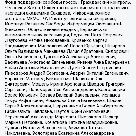
Фонд поддержки свободы прессы, Гражданский контроль,
Человек и Закон, Общественная комиссия по сохранению
наследия академика Сахарова, Информационное
агентство МЕМО. РУ, Институт региональной прессы,
Институт Развития Свободы Информации, Экозащита!-
Женсовет, Общественный вердикт, Евразийская
антимонопольная ассоциация, Бедушев Петр Петрович,
Дзугкоева Регина Николаевна, Кривенко Сергей
Владимирович, Милославский Павел Юрьевич, Шнырова
Ольга Вадимовна, Чанышева Лилия Айратовна, Сидорович
Ольга Борисовна, Туровский Александр Алексеевич,
Васильева Анастасия Евгеньевна, Ривина Анна Валерьевна,
Бойко Анатолий Николаевич, Дугин Сергей Георгиевич,
Пивоваров Андрей Сергеевич, Аверин Виталий Евгеньевич,
Барахоев Магомед Бекханович, Шарипков Олег
Викторович, Мошель Ирина Ароновна, Шведов Григорий
Сергеевич, Пономарев Лев Александрович, Каргалицкий
Борис Юльевич, Созаев Валерий Валерьевич, Исламов
Тимур Рифгатович, Романова Ольга Евгеньевна, Щаров
Сергей Алексадрович, Цирульников Борис Альбертович,
Гасан Ольга Павловна, Паутов Юрий Анатольевич,
Верховский Александр Маркович, Пислакова-Паркер
Марина Петровна, Кочеткова Татьяна Владимировна,
Чуркина Наталья Валерьевна, Акимова Татьяна
Николаевна, Золотарева Екатерина Александровна,