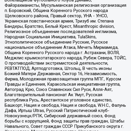
Болельщиков Футбольного Клуба Динамо,
Файзрахманисты, Мусульманская религиозная организация
п. Боровский, Община Коренного Русского народа
Щелковского района, Правый сектор, УНА - УНСО,
Украинская повстанческая армия, Тризуб им. Степана
Бандеры, Братство, Белый Крест, Misanthropic division,
Религиозное объединение последователей инглиизма,
Народная Социальная Инициатива, TulaSkins,
Этнополитическое объединение Русские, Русское
национальное объединение Атака, Мечеть Мирмамеда,
Община Коренного Русского народа г. Астрахани, ВОЛЯ,
Меджлис крымскотатарского народа, Рубеж Севера, ТОЙС,
О противодействии экстремистской деятельности,
РЕВТАТПОД, Артподготовка, Штольц, В честь иконы
Божией Матери Державная, Сектор 16, Независимость,
Фирма, Молодежная правозащитная группа МПГ, Курсом
Правды и Единения, Каракольская инициативная группа,
Автоград Крю, Союз Славянских Сил Руси, Алля-Аят,
Благотворительный пансионат Ак Умут, Русская
республика Русь, Арестантское уголовное единство,
Башкорт, Нация и свобода, Нация и свобода, W.H.С., Фалунь
Дафа, Иртыш Ultras, Русский Патриотический клуб-
Новокузнецк/РПК, Сибирский державный союз, Фонд
борьбы с коррупцией, Фонд защиты прав граждан, Штабы
Навального, Совет граждан СССР Прикубанского округа г.